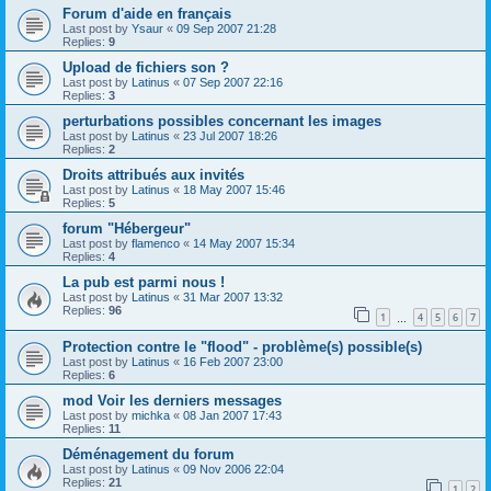
Forum d'aide en français
Last post by
Ysaur
«
09 Sep 2007 21:28
Replies:
9
Upload de fichiers son ?
Last post by
Latinus
«
07 Sep 2007 22:16
Replies:
3
perturbations possibles concernant les images
Last post by
Latinus
«
23 Jul 2007 18:26
Replies:
2
Droits attribués aux invités
Last post by
Latinus
«
18 May 2007 15:46
Replies:
5
forum "Hébergeur"
Last post by
flamenco
«
14 May 2007 15:34
Replies:
4
La pub est parmi nous !
Last post by
Latinus
«
31 Mar 2007 13:32
Replies:
96
1
4
5
6
7
…
Protection contre le "flood" - problème(s) possible(s)
Last post by
Latinus
«
16 Feb 2007 23:00
Replies:
6
mod Voir les derniers messages
Last post by
michka
«
08 Jan 2007 17:43
Replies:
11
Déménagement du forum
Last post by
Latinus
«
09 Nov 2006 22:04
Replies:
21
1
2