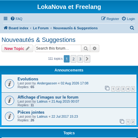
LokaNova et Freelang
FAQ
Register
Login
S
Board index
Le Forum
Nouveautés & Suggestions
e
Nouveautés & Suggestions
a
Search
Advanced search
New Topic
r
c
1
2
3
Next
111 topics
h
Announcements
Evolutions
Last post by
Andergassen
«
02 Aug 2026 17:08
Replies:
65
1
2
3
4
5
Affichage d'images sur le forum
Last post by
Latinus
«
21 Aug 2015 00:07
Replies:
11
Pièces jointes
Last post by
Latinus
«
22 Jul 2017 15:23
Replies:
26
1
2
Topics