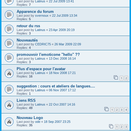
Last post by
Latinus
«
22 Jul 2009 13:41
Replies:
7
Apparence du forum
Last post by
svernoux
«
22 Jul 2009 13:34
Replies:
5
retour du rss
Last post by
Latinus
«
23 Apr 2009 20:19
Replies:
3
Nouveautés
Last post by
CEDRIC75
«
26 Mar 2009 22:09
Replies:
4
promouvoir l'emoticone "hello" ??
Last post by
Latinus
«
13 Dec 2008 16:14
Replies:
3
Plus d'espace pour l'avatar
Last post by
Latinus
«
18 Nov 2008 17:21
Replies:
16
1
2
suggestion : cours et ateliers de langues....
Last post by
Latinus
«
06 Nov 2007 17:12
Replies:
1
Liens RSS
Last post by
Latinus
«
22 Oct 2007 14:16
Replies:
49
1
2
3
4
Nouveau Logo
Last post by
ode
«
18 Sep 2007 23:25
Replies:
35
1
2
3