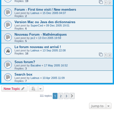
Replies:
19
1
2
Forum - First time visit / New members
Last post by
Latinus
«
15 Dec 2005 04:07
Replies:
2
Version Mac ou Java des dictionnaires
Last post by
SuperCed
«
09 Dec 2005 19:01
Replies:
6
Nouveau Forum - Mathématiques
Last post by
pc2
«
13 Oct 2005 19:59
Replies:
5
Le forum nouveau est arrivé !
Last post by
Latinus
«
13 Sep 2005 22:08
Replies:
16
1
2
Sous forum?
Last post by
Bacaline
«
17 May 2005 16:52
Replies:
3
Search box
Last post by
Latinus
«
10 Apr 2005 11:09
Replies:
7
New Topic
1
2
3
Next
111 topics
Jump to