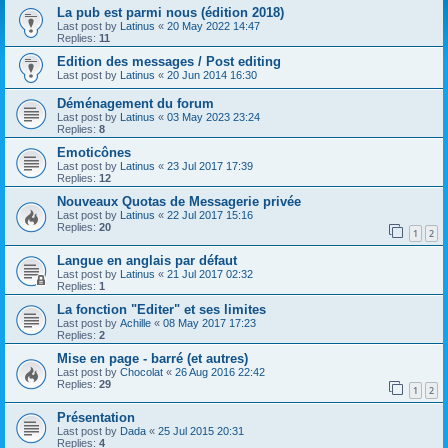
La pub est parmi nous (édition 2018)
Last post by
Latinus
«
20 May 2022 14:47
Replies:
11
Edition des messages / Post editing
Last post by
Latinus
«
20 Jun 2014 16:30
Déménagement du forum
Last post by
Latinus
«
03 May 2023 23:24
Replies:
8
Emoticônes
Last post by
Latinus
«
23 Jul 2017 17:39
Replies:
12
Nouveaux Quotas de Messagerie privée
Last post by
Latinus
«
22 Jul 2017 15:16
Replies:
20
1
2
Langue en anglais par défaut
Last post by
Latinus
«
21 Jul 2017 02:32
Replies:
1
La fonction "Editer" et ses limites
Last post by
Achille
«
08 May 2017 17:23
Replies:
2
Mise en page - barré (et autres)
Last post by
Chocolat
«
26 Aug 2016 22:42
Replies:
29
1
2
Présentation
Last post by
Dada
«
25 Jul 2015 20:31
Replies:
4