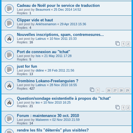
Cadeau de Noël pour le service de traduction
Last post by
Beaumont
«
25 Dec 2014 14:52
Replies:
1
Clipper vide et haut
Last post by
Ankhsenamon
«
29 Apr 2013 15:36
Replies:
4
Nouvelles inscriptions, spam, contremesures...
Last post by
Latinus
«
10 Nov 2011 15:33
Replies:
16
1
2
Port de connexion au "tchat"
Last post by
Isis
«
21 May 2011 17:28
Replies:
5
just for fun
Last post by
didine
«
28 Feb 2011 21:56
Replies:
13
Trombino Lokano-Freelanguien ?
Last post by
Latinus
«
28 Nov 2010 16:55
Replies:
427
1
26
27
28
29
…
Question/sondage existentielle à propos du "tchat"
Last post by
leo
«
10 Nov 2010 16:25
Replies:
21
1
2
Forum : maintenance 30 oct. 2010
Last post by
Maïwenn
«
02 Nov 2010 21:59
Replies:
14
rendre les fils "déterrés" plus visibles?