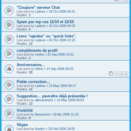
"Coupure" serveur Chat
Last post by
Latinus
«
18 Oct 2006 00:41
Replies:
1
Spam par mp ces 11/10 et 12/10
Last post by
Latinus
«
15 Oct 2006 00:03
Replies:
5
Liens "rapides" ou "quick links".
Last post by
Latinus
«
04 Oct 2006 22:10
Replies:
12
compléments de profil
Last post by
resina
«
22 Sep 2006 13:41
Replies:
2
Anniversaires...
Last post by
Shirin
«
14 Sep 2006 09:03
Replies:
30
1
2
3
Petite correction...
Last post by
Latinus
«
13 May 2006 00:17
Replies:
12
Suggestion... peut-être déjà présentée !
Last post by
allexandra31
«
10 May 2006 09:03
Replies:
13
Visibilité
Last post by
Beaumont
«
18 Apr 2006 11:18
Replies:
9
Skype
Last post by
Kaolyn
«
20 Feb 2006 16:00