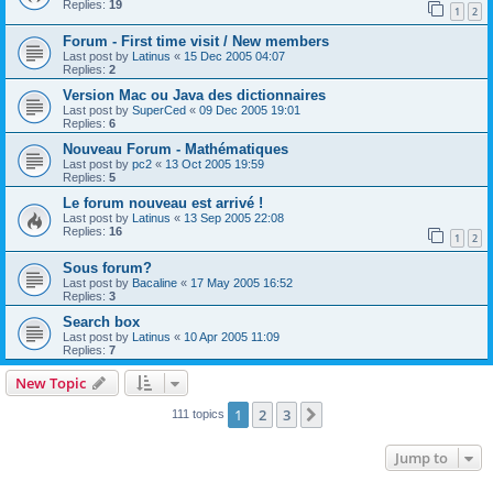
Replies:
19
1
2
Forum - First time visit / New members
Last post by
Latinus
«
15 Dec 2005 04:07
Replies:
2
Version Mac ou Java des dictionnaires
Last post by
SuperCed
«
09 Dec 2005 19:01
Replies:
6
Nouveau Forum - Mathématiques
Last post by
pc2
«
13 Oct 2005 19:59
Replies:
5
Le forum nouveau est arrivé !
Last post by
Latinus
«
13 Sep 2005 22:08
Replies:
16
1
2
Sous forum?
Last post by
Bacaline
«
17 May 2005 16:52
Replies:
3
Search box
Last post by
Latinus
«
10 Apr 2005 11:09
Replies:
7
New Topic
1
2
3
Next
111 topics
Jump to