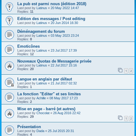
La pub est parmi nous (édition 2018)
Last post by
Latinus
«
20 May 2022 14:47
Replies:
11
Edition des messages / Post editing
Last post by
Latinus
«
20 Jun 2014 16:30
Déménagement du forum
Last post by
Latinus
«
03 May 2023 23:24
Replies:
8
Emoticônes
Last post by
Latinus
«
23 Jul 2017 17:39
Replies:
12
Nouveaux Quotas de Messagerie privée
Last post by
Latinus
«
22 Jul 2017 15:16
Replies:
20
1
2
Langue en anglais par défaut
Last post by
Latinus
«
21 Jul 2017 02:32
Replies:
1
La fonction "Editer" et ses limites
Last post by
Achille
«
08 May 2017 17:23
Replies:
2
Mise en page - barré (et autres)
Last post by
Chocolat
«
26 Aug 2016 22:42
Replies:
29
1
2
Présentation
Last post by
Dada
«
25 Jul 2015 20:31
Replies:
4