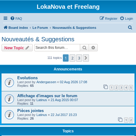
LokaNova et Freelang
FAQ
Register
Login
S
Board index
Le Forum
Nouveautés & Suggestions
e
Nouveautés & Suggestions
a
Search
Advanced search
New Topic
r
c
1
2
3
Next
111 topics
h
Announcements
Evolutions
Last post by
Andergassen
«
02 Aug 2026 17:08
Replies:
65
1
2
3
4
5
Affichage d'images sur le forum
Last post by
Latinus
«
21 Aug 2015 00:07
Replies:
11
Pièces jointes
Last post by
Latinus
«
22 Jul 2017 15:23
Replies:
26
1
2
Topics