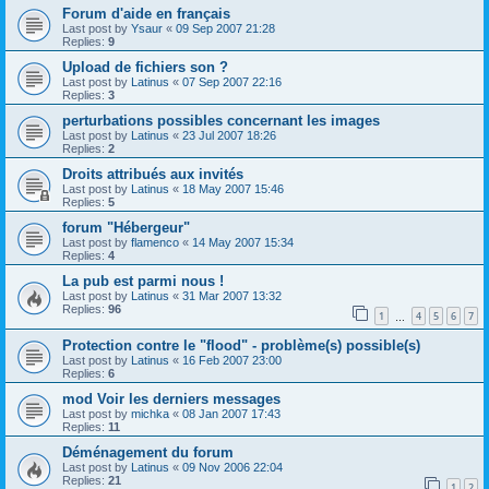
Forum d'aide en français
Last post by
Ysaur
«
09 Sep 2007 21:28
Replies:
9
Upload de fichiers son ?
Last post by
Latinus
«
07 Sep 2007 22:16
Replies:
3
perturbations possibles concernant les images
Last post by
Latinus
«
23 Jul 2007 18:26
Replies:
2
Droits attribués aux invités
Last post by
Latinus
«
18 May 2007 15:46
Replies:
5
forum "Hébergeur"
Last post by
flamenco
«
14 May 2007 15:34
Replies:
4
La pub est parmi nous !
Last post by
Latinus
«
31 Mar 2007 13:32
Replies:
96
1
4
5
6
7
…
Protection contre le "flood" - problème(s) possible(s)
Last post by
Latinus
«
16 Feb 2007 23:00
Replies:
6
mod Voir les derniers messages
Last post by
michka
«
08 Jan 2007 17:43
Replies:
11
Déménagement du forum
Last post by
Latinus
«
09 Nov 2006 22:04
Replies:
21
1
2