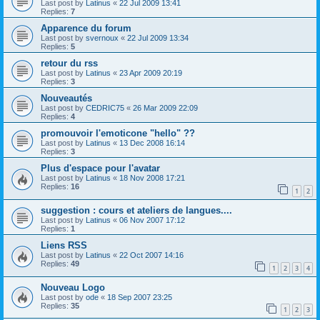
Last post by
Latinus
«
22 Jul 2009 13:41
Replies:
7
Apparence du forum
Last post by
svernoux
«
22 Jul 2009 13:34
Replies:
5
retour du rss
Last post by
Latinus
«
23 Apr 2009 20:19
Replies:
3
Nouveautés
Last post by
CEDRIC75
«
26 Mar 2009 22:09
Replies:
4
promouvoir l'emoticone "hello" ??
Last post by
Latinus
«
13 Dec 2008 16:14
Replies:
3
Plus d'espace pour l'avatar
Last post by
Latinus
«
18 Nov 2008 17:21
Replies:
16
1
2
suggestion : cours et ateliers de langues....
Last post by
Latinus
«
06 Nov 2007 17:12
Replies:
1
Liens RSS
Last post by
Latinus
«
22 Oct 2007 14:16
Replies:
49
1
2
3
4
Nouveau Logo
Last post by
ode
«
18 Sep 2007 23:25
Replies:
35
1
2
3