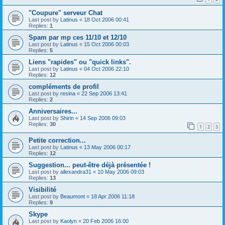
"Coupure" serveur Chat
Last post by
Latinus
«
18 Oct 2006 00:41
Replies:
1
Spam par mp ces 11/10 et 12/10
Last post by
Latinus
«
15 Oct 2006 00:03
Replies:
5
Liens "rapides" ou "quick links".
Last post by
Latinus
«
04 Oct 2006 22:10
Replies:
12
compléments de profil
Last post by
resina
«
22 Sep 2006 13:41
Replies:
2
Anniversaires...
Last post by
Shirin
«
14 Sep 2006 09:03
Replies:
30
1
2
3
Petite correction...
Last post by
Latinus
«
13 May 2006 00:17
Replies:
12
Suggestion... peut-être déjà présentée !
Last post by
allexandra31
«
10 May 2006 09:03
Replies:
13
Visibilité
Last post by
Beaumont
«
18 Apr 2006 11:18
Replies:
9
Skype
Last post by
Kaolyn
«
20 Feb 2006 16:00