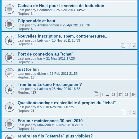
Cadeau de Noël pour le service de traduction
Last post by
Beaumont
«
25 Dec 2014 14:52
Replies:
1
Clipper vide et haut
Last post by
Ankhsenamon
«
29 Apr 2013 15:36
Replies:
4
Nouvelles inscriptions, spam, contremesures...
Last post by
Latinus
«
10 Nov 2011 15:33
Replies:
16
1
2
Port de connexion au "tchat"
Last post by
Isis
«
21 May 2011 17:28
Replies:
5
just for fun
Last post by
didine
«
28 Feb 2011 21:56
Replies:
13
Trombino Lokano-Freelanguien ?
Last post by
Latinus
«
28 Nov 2010 16:55
Replies:
427
1
26
27
28
29
…
Question/sondage existentielle à propos du "tchat"
Last post by
leo
«
10 Nov 2010 16:25
Replies:
21
1
2
Forum : maintenance 30 oct. 2010
Last post by
Maïwenn
«
02 Nov 2010 21:59
Replies:
14
rendre les fils "déterrés" plus visibles?