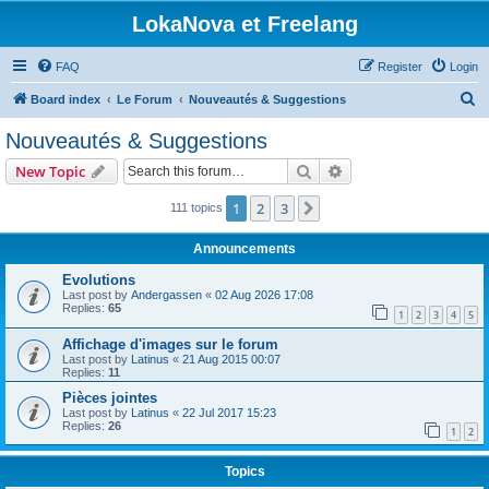
LokaNova et Freelang
FAQ
Register
Login
S
Board index
Le Forum
Nouveautés & Suggestions
e
Nouveautés & Suggestions
a
Search
Advanced search
New Topic
r
c
1
2
3
Next
111 topics
h
Announcements
Evolutions
Last post by
Andergassen
«
02 Aug 2026 17:08
Replies:
65
1
2
3
4
5
Affichage d'images sur le forum
Last post by
Latinus
«
21 Aug 2015 00:07
Replies:
11
Pièces jointes
Last post by
Latinus
«
22 Jul 2017 15:23
Replies:
26
1
2
Topics