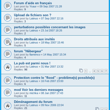
Forum d'aide en français
Last post by
Ysaur
«
09 Sep 2007 21:28
Replies:
9
Upload de fichiers son ?
Last post by
Latinus
«
07 Sep 2007 22:16
Replies:
3
perturbations possibles concernant les images
Last post by
Latinus
«
23 Jul 2007 18:26
Replies:
2
Droits attribués aux invités
Last post by
Latinus
«
18 May 2007 15:46
Replies:
5
forum "Hébergeur"
Last post by
flamenco
«
14 May 2007 15:34
Replies:
4
La pub est parmi nous !
Last post by
Latinus
«
31 Mar 2007 13:32
Replies:
96
1
4
5
6
7
…
Protection contre le "flood" - problème(s) possible(s)
Last post by
Latinus
«
16 Feb 2007 23:00
Replies:
6
mod Voir les derniers messages
Last post by
michka
«
08 Jan 2007 17:43
Replies:
11
Déménagement du forum
Last post by
Latinus
«
09 Nov 2006 22:04
Replies:
21
1
2