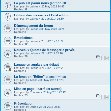
La pub est parmi nous (édition 2018)
Last post by
Latinus
«
20 May 2022 14:47
Replies:
11
Edition des messages / Post editing
Last post by
Latinus
«
20 Jun 2014 16:30
Déménagement du forum
Last post by
Latinus
«
03 May 2023 23:24
Replies:
8
Emoticônes
Last post by
Latinus
«
23 Jul 2017 17:39
Replies:
12
Nouveaux Quotas de Messagerie privée
Last post by
Latinus
«
22 Jul 2017 15:16
Replies:
20
1
2
Langue en anglais par défaut
Last post by
Latinus
«
21 Jul 2017 02:32
Replies:
1
La fonction "Editer" et ses limites
Last post by
Achille
«
08 May 2017 17:23
Replies:
2
Mise en page - barré (et autres)
Last post by
Chocolat
«
26 Aug 2016 22:42
Replies:
29
1
2
Présentation
Last post by
Dada
«
25 Jul 2015 20:31
Replies:
4