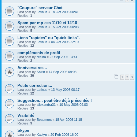
"Coupure" serveur Chat
Last post by
Latinus
«
18 Oct 2006 00:41
Replies:
1
Spam par mp ces 11/10 et 12/10
Last post by
Latinus
«
15 Oct 2006 00:03
Replies:
5
Liens "rapides" ou "quick links".
Last post by
Latinus
«
04 Oct 2006 22:10
Replies:
12
compléments de profil
Last post by
resina
«
22 Sep 2006 13:41
Replies:
2
Anniversaires...
Last post by
Shirin
«
14 Sep 2006 09:03
Replies:
30
1
2
3
Petite correction...
Last post by
Latinus
«
13 May 2006 00:17
Replies:
12
Suggestion... peut-être déjà présentée !
Last post by
allexandra31
«
10 May 2006 09:03
Replies:
13
Visibilité
Last post by
Beaumont
«
18 Apr 2006 11:18
Replies:
9
Skype
Last post by
Kaolyn
«
20 Feb 2006 16:00