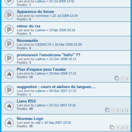
Last post by
Latinus
«
22 Jul 2009 13:41
Replies:
7
Apparence du forum
Last post by
svernoux
«
22 Jul 2009 13:34
Replies:
5
retour du rss
Last post by
Latinus
«
23 Apr 2009 20:19
Replies:
3
Nouveautés
Last post by
CEDRIC75
«
26 Mar 2009 22:09
Replies:
4
promouvoir l'emoticone "hello" ??
Last post by
Latinus
«
13 Dec 2008 16:14
Replies:
3
Plus d'espace pour l'avatar
Last post by
Latinus
«
18 Nov 2008 17:21
Replies:
16
1
2
suggestion : cours et ateliers de langues....
Last post by
Latinus
«
06 Nov 2007 17:12
Replies:
1
Liens RSS
Last post by
Latinus
«
22 Oct 2007 14:16
Replies:
49
1
2
3
4
Nouveau Logo
Last post by
ode
«
18 Sep 2007 23:25
Replies:
35
1
2
3