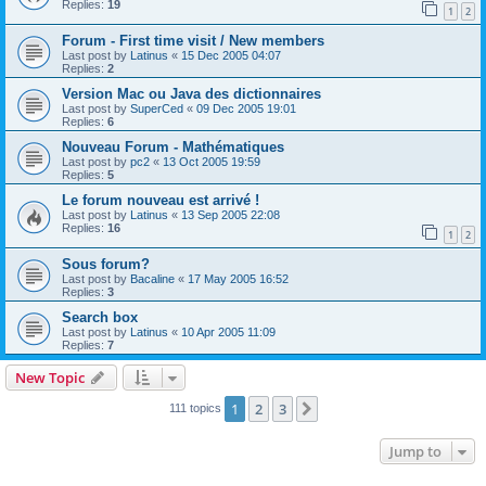
Replies:
19
1
2
Forum - First time visit / New members
Last post by
Latinus
«
15 Dec 2005 04:07
Replies:
2
Version Mac ou Java des dictionnaires
Last post by
SuperCed
«
09 Dec 2005 19:01
Replies:
6
Nouveau Forum - Mathématiques
Last post by
pc2
«
13 Oct 2005 19:59
Replies:
5
Le forum nouveau est arrivé !
Last post by
Latinus
«
13 Sep 2005 22:08
Replies:
16
1
2
Sous forum?
Last post by
Bacaline
«
17 May 2005 16:52
Replies:
3
Search box
Last post by
Latinus
«
10 Apr 2005 11:09
Replies:
7
New Topic
1
2
3
Next
111 topics
Jump to