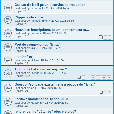
Cadeau de Noël pour le service de traduction
Last post by
Beaumont
«
25 Dec 2014 14:52
Replies:
1
Clipper vide et haut
Last post by
Ankhsenamon
«
29 Apr 2013 15:36
Replies:
4
Nouvelles inscriptions, spam, contremesures...
Last post by
Latinus
«
10 Nov 2011 15:33
Replies:
16
1
2
Port de connexion au "tchat"
Last post by
Isis
«
21 May 2011 17:28
Replies:
5
just for fun
Last post by
didine
«
28 Feb 2011 21:56
Replies:
13
Trombino Lokano-Freelanguien ?
Last post by
Latinus
«
28 Nov 2010 16:55
Replies:
427
1
26
27
28
29
…
Question/sondage existentielle à propos du "tchat"
Last post by
leo
«
10 Nov 2010 16:25
Replies:
21
1
2
Forum : maintenance 30 oct. 2010
Last post by
Maïwenn
«
02 Nov 2010 21:59
Replies:
14
rendre les fils "déterrés" plus visibles?