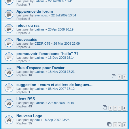
Last post by
Latinus
«
22 Jul 2009 13:41
Replies:
7
Apparence du forum
Last post by
svernoux
«
22 Jul 2009 13:34
Replies:
5
retour du rss
Last post by
Latinus
«
23 Apr 2009 20:19
Replies:
3
Nouveautés
Last post by
CEDRIC75
«
26 Mar 2009 22:09
Replies:
4
promouvoir l'emoticone "hello" ??
Last post by
Latinus
«
13 Dec 2008 16:14
Replies:
3
Plus d'espace pour l'avatar
Last post by
Latinus
«
18 Nov 2008 17:21
Replies:
16
1
2
suggestion : cours et ateliers de langues....
Last post by
Latinus
«
06 Nov 2007 17:12
Replies:
1
Liens RSS
Last post by
Latinus
«
22 Oct 2007 14:16
Replies:
49
1
2
3
4
Nouveau Logo
Last post by
ode
«
18 Sep 2007 23:25
Replies:
35
1
2
3