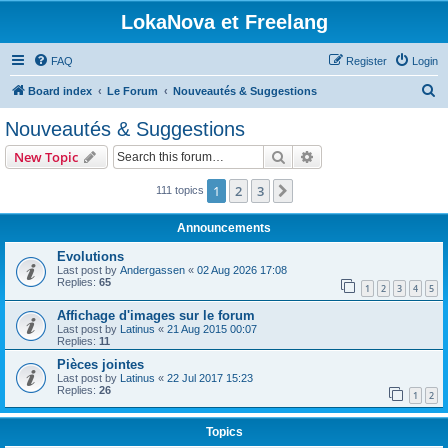
LokaNova et Freelang
FAQ
Register
Login
S
Board index
Le Forum
Nouveautés & Suggestions
e
Nouveautés & Suggestions
a
Search
Advanced search
New Topic
r
c
1
2
3
Next
111 topics
h
Announcements
Evolutions
Last post by
Andergassen
«
02 Aug 2026 17:08
Replies:
65
1
2
3
4
5
Affichage d'images sur le forum
Last post by
Latinus
«
21 Aug 2015 00:07
Replies:
11
Pièces jointes
Last post by
Latinus
«
22 Jul 2017 15:23
Replies:
26
1
2
Topics