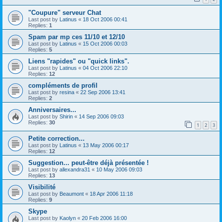
"Coupure" serveur Chat
Last post by
Latinus
«
18 Oct 2006 00:41
Replies:
1
Spam par mp ces 11/10 et 12/10
Last post by
Latinus
«
15 Oct 2006 00:03
Replies:
5
Liens "rapides" ou "quick links".
Last post by
Latinus
«
04 Oct 2006 22:10
Replies:
12
compléments de profil
Last post by
resina
«
22 Sep 2006 13:41
Replies:
2
Anniversaires...
Last post by
Shirin
«
14 Sep 2006 09:03
Replies:
30
1
2
3
Petite correction...
Last post by
Latinus
«
13 May 2006 00:17
Replies:
12
Suggestion... peut-être déjà présentée !
Last post by
allexandra31
«
10 May 2006 09:03
Replies:
13
Visibilité
Last post by
Beaumont
«
18 Apr 2006 11:18
Replies:
9
Skype
Last post by
Kaolyn
«
20 Feb 2006 16:00