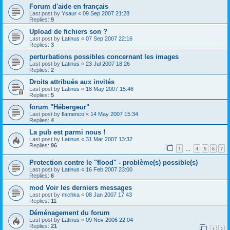
Forum d'aide en français
Last post by
Ysaur
«
09 Sep 2007 21:28
Replies:
9
Upload de fichiers son ?
Last post by
Latinus
«
07 Sep 2007 22:16
Replies:
3
perturbations possibles concernant les images
Last post by
Latinus
«
23 Jul 2007 18:26
Replies:
2
Droits attribués aux invités
Last post by
Latinus
«
18 May 2007 15:46
Replies:
5
forum "Hébergeur"
Last post by
flamenco
«
14 May 2007 15:34
Replies:
4
La pub est parmi nous !
Last post by
Latinus
«
31 Mar 2007 13:32
Replies:
96
1
4
5
6
7
…
Protection contre le "flood" - problème(s) possible(s)
Last post by
Latinus
«
16 Feb 2007 23:00
Replies:
6
mod Voir les derniers messages
Last post by
michka
«
08 Jan 2007 17:43
Replies:
11
Déménagement du forum
Last post by
Latinus
«
09 Nov 2006 22:04
Replies:
21
1
2