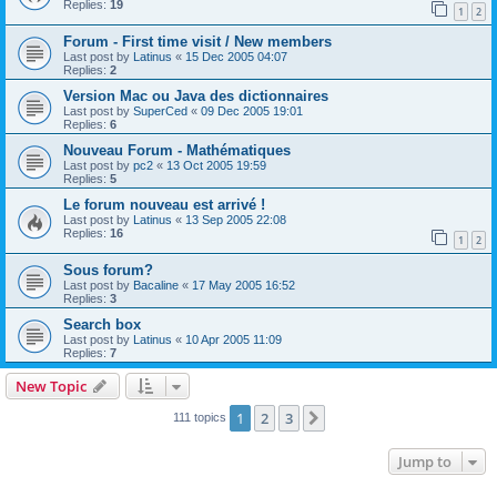
Replies:
19
1
2
Forum - First time visit / New members
Last post by
Latinus
«
15 Dec 2005 04:07
Replies:
2
Version Mac ou Java des dictionnaires
Last post by
SuperCed
«
09 Dec 2005 19:01
Replies:
6
Nouveau Forum - Mathématiques
Last post by
pc2
«
13 Oct 2005 19:59
Replies:
5
Le forum nouveau est arrivé !
Last post by
Latinus
«
13 Sep 2005 22:08
Replies:
16
1
2
Sous forum?
Last post by
Bacaline
«
17 May 2005 16:52
Replies:
3
Search box
Last post by
Latinus
«
10 Apr 2005 11:09
Replies:
7
New Topic
1
2
3
Next
111 topics
Jump to