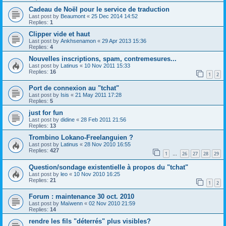
Cadeau de Noël pour le service de traduction
Last post by
Beaumont
«
25 Dec 2014 14:52
Replies:
1
Clipper vide et haut
Last post by
Ankhsenamon
«
29 Apr 2013 15:36
Replies:
4
Nouvelles inscriptions, spam, contremesures...
Last post by
Latinus
«
10 Nov 2011 15:33
Replies:
16
1
2
Port de connexion au "tchat"
Last post by
Isis
«
21 May 2011 17:28
Replies:
5
just for fun
Last post by
didine
«
28 Feb 2011 21:56
Replies:
13
Trombino Lokano-Freelanguien ?
Last post by
Latinus
«
28 Nov 2010 16:55
Replies:
427
1
26
27
28
29
…
Question/sondage existentielle à propos du "tchat"
Last post by
leo
«
10 Nov 2010 16:25
Replies:
21
1
2
Forum : maintenance 30 oct. 2010
Last post by
Maïwenn
«
02 Nov 2010 21:59
Replies:
14
rendre les fils "déterrés" plus visibles?