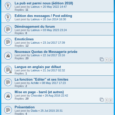
La pub est parmi nous (édition 2018)
Last post by
Latinus
«
20 May 2022 14:47
Replies:
11
Edition des messages / Post editing
Last post by
Latinus
«
20 Jun 2014 16:30
Déménagement du forum
Last post by
Latinus
«
03 May 2023 23:24
Replies:
8
Emoticônes
Last post by
Latinus
«
23 Jul 2017 17:39
Replies:
12
Nouveaux Quotas de Messagerie privée
Last post by
Latinus
«
22 Jul 2017 15:16
Replies:
20
1
2
Langue en anglais par défaut
Last post by
Latinus
«
21 Jul 2017 02:32
Replies:
1
La fonction "Editer" et ses limites
Last post by
Achille
«
08 May 2017 17:23
Replies:
2
Mise en page - barré (et autres)
Last post by
Chocolat
«
26 Aug 2016 22:42
Replies:
29
1
2
Présentation
Last post by
Dada
«
25 Jul 2015 20:31
Replies:
4