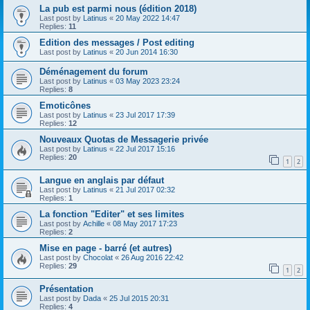
La pub est parmi nous (édition 2018)
Last post by
Latinus
«
20 May 2022 14:47
Replies:
11
Edition des messages / Post editing
Last post by
Latinus
«
20 Jun 2014 16:30
Déménagement du forum
Last post by
Latinus
«
03 May 2023 23:24
Replies:
8
Emoticônes
Last post by
Latinus
«
23 Jul 2017 17:39
Replies:
12
Nouveaux Quotas de Messagerie privée
Last post by
Latinus
«
22 Jul 2017 15:16
Replies:
20
1
2
Langue en anglais par défaut
Last post by
Latinus
«
21 Jul 2017 02:32
Replies:
1
La fonction "Editer" et ses limites
Last post by
Achille
«
08 May 2017 17:23
Replies:
2
Mise en page - barré (et autres)
Last post by
Chocolat
«
26 Aug 2016 22:42
Replies:
29
1
2
Présentation
Last post by
Dada
«
25 Jul 2015 20:31
Replies:
4