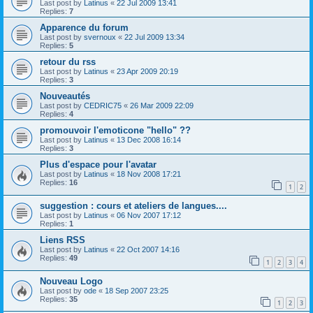
Last post by
Latinus
«
22 Jul 2009 13:41
Replies:
7
Apparence du forum
Last post by
svernoux
«
22 Jul 2009 13:34
Replies:
5
retour du rss
Last post by
Latinus
«
23 Apr 2009 20:19
Replies:
3
Nouveautés
Last post by
CEDRIC75
«
26 Mar 2009 22:09
Replies:
4
promouvoir l'emoticone "hello" ??
Last post by
Latinus
«
13 Dec 2008 16:14
Replies:
3
Plus d'espace pour l'avatar
Last post by
Latinus
«
18 Nov 2008 17:21
Replies:
16
1
2
suggestion : cours et ateliers de langues....
Last post by
Latinus
«
06 Nov 2007 17:12
Replies:
1
Liens RSS
Last post by
Latinus
«
22 Oct 2007 14:16
Replies:
49
1
2
3
4
Nouveau Logo
Last post by
ode
«
18 Sep 2007 23:25
Replies:
35
1
2
3