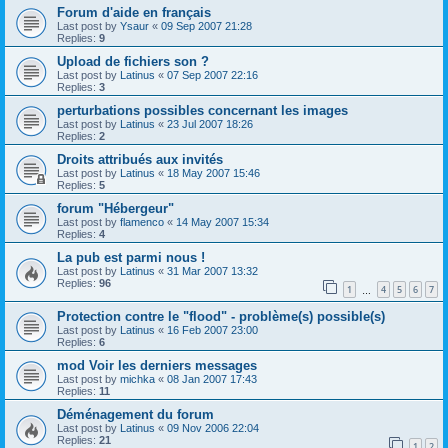
Forum d'aide en français
Last post by
Ysaur
«
09 Sep 2007 21:28
Replies:
9
Upload de fichiers son ?
Last post by
Latinus
«
07 Sep 2007 22:16
Replies:
3
perturbations possibles concernant les images
Last post by
Latinus
«
23 Jul 2007 18:26
Replies:
2
Droits attribués aux invités
Last post by
Latinus
«
18 May 2007 15:46
Replies:
5
forum "Hébergeur"
Last post by
flamenco
«
14 May 2007 15:34
Replies:
4
La pub est parmi nous !
Last post by
Latinus
«
31 Mar 2007 13:32
Replies:
96
1
4
5
6
7
…
Protection contre le "flood" - problème(s) possible(s)
Last post by
Latinus
«
16 Feb 2007 23:00
Replies:
6
mod Voir les derniers messages
Last post by
michka
«
08 Jan 2007 17:43
Replies:
11
Déménagement du forum
Last post by
Latinus
«
09 Nov 2006 22:04
Replies:
21
1
2