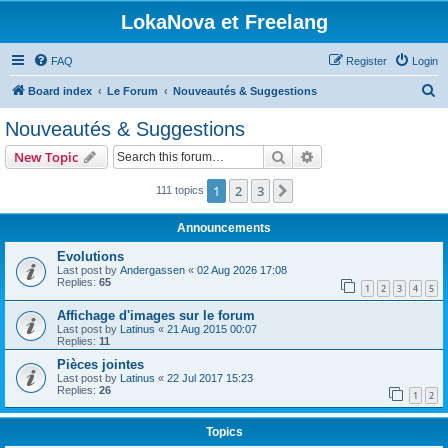
LokaNova et Freelang
FAQ
Register
Login
S
Board index
Le Forum
Nouveautés & Suggestions
e
Nouveautés & Suggestions
a
Search
Advanced search
New Topic
r
c
1
2
3
Next
111 topics
h
Announcements
Evolutions
Last post by
Andergassen
«
02 Aug 2026 17:08
Replies:
65
1
2
3
4
5
Affichage d'images sur le forum
Last post by
Latinus
«
21 Aug 2015 00:07
Replies:
11
Pièces jointes
Last post by
Latinus
«
22 Jul 2017 15:23
Replies:
26
1
2
Topics