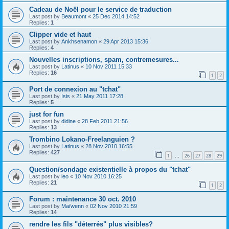
Cadeau de Noël pour le service de traduction
Last post by
Beaumont
«
25 Dec 2014 14:52
Replies:
1
Clipper vide et haut
Last post by
Ankhsenamon
«
29 Apr 2013 15:36
Replies:
4
Nouvelles inscriptions, spam, contremesures...
Last post by
Latinus
«
10 Nov 2011 15:33
Replies:
16
1
2
Port de connexion au "tchat"
Last post by
Isis
«
21 May 2011 17:28
Replies:
5
just for fun
Last post by
didine
«
28 Feb 2011 21:56
Replies:
13
Trombino Lokano-Freelanguien ?
Last post by
Latinus
«
28 Nov 2010 16:55
Replies:
427
1
26
27
28
29
…
Question/sondage existentielle à propos du "tchat"
Last post by
leo
«
10 Nov 2010 16:25
Replies:
21
1
2
Forum : maintenance 30 oct. 2010
Last post by
Maïwenn
«
02 Nov 2010 21:59
Replies:
14
rendre les fils "déterrés" plus visibles?