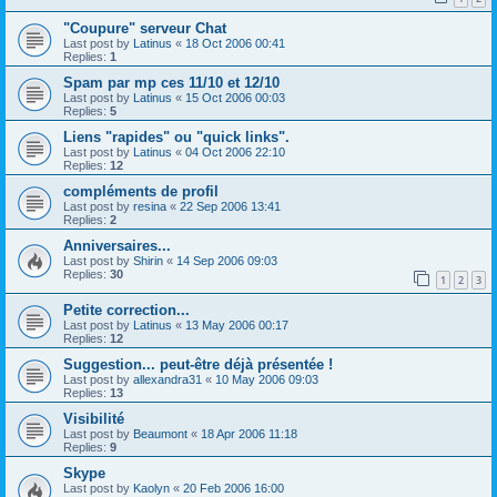
"Coupure" serveur Chat
Last post by
Latinus
«
18 Oct 2006 00:41
Replies:
1
Spam par mp ces 11/10 et 12/10
Last post by
Latinus
«
15 Oct 2006 00:03
Replies:
5
Liens "rapides" ou "quick links".
Last post by
Latinus
«
04 Oct 2006 22:10
Replies:
12
compléments de profil
Last post by
resina
«
22 Sep 2006 13:41
Replies:
2
Anniversaires...
Last post by
Shirin
«
14 Sep 2006 09:03
Replies:
30
1
2
3
Petite correction...
Last post by
Latinus
«
13 May 2006 00:17
Replies:
12
Suggestion... peut-être déjà présentée !
Last post by
allexandra31
«
10 May 2006 09:03
Replies:
13
Visibilité
Last post by
Beaumont
«
18 Apr 2006 11:18
Replies:
9
Skype
Last post by
Kaolyn
«
20 Feb 2006 16:00