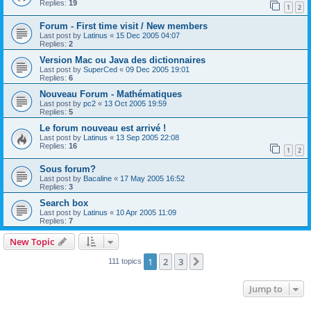
Replies:
19
1
2
Forum - First time visit / New members
Last post by
Latinus
«
15 Dec 2005 04:07
Replies:
2
Version Mac ou Java des dictionnaires
Last post by
SuperCed
«
09 Dec 2005 19:01
Replies:
6
Nouveau Forum - Mathématiques
Last post by
pc2
«
13 Oct 2005 19:59
Replies:
5
Le forum nouveau est arrivé !
Last post by
Latinus
«
13 Sep 2005 22:08
Replies:
16
1
2
Sous forum?
Last post by
Bacaline
«
17 May 2005 16:52
Replies:
3
Search box
Last post by
Latinus
«
10 Apr 2005 11:09
Replies:
7
New Topic
1
2
3
Next
111 topics
Jump to