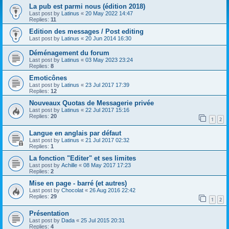
La pub est parmi nous (édition 2018)
Last post by
Latinus
«
20 May 2022 14:47
Replies:
11
Edition des messages / Post editing
Last post by
Latinus
«
20 Jun 2014 16:30
Déménagement du forum
Last post by
Latinus
«
03 May 2023 23:24
Replies:
8
Emoticônes
Last post by
Latinus
«
23 Jul 2017 17:39
Replies:
12
Nouveaux Quotas de Messagerie privée
Last post by
Latinus
«
22 Jul 2017 15:16
Replies:
20
1
2
Langue en anglais par défaut
Last post by
Latinus
«
21 Jul 2017 02:32
Replies:
1
La fonction "Editer" et ses limites
Last post by
Achille
«
08 May 2017 17:23
Replies:
2
Mise en page - barré (et autres)
Last post by
Chocolat
«
26 Aug 2016 22:42
Replies:
29
1
2
Présentation
Last post by
Dada
«
25 Jul 2015 20:31
Replies:
4