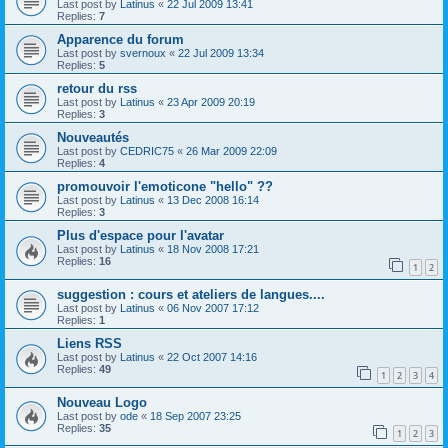
Last post by
Latinus
«
22 Jul 2009 13:41
Replies:
7
Apparence du forum
Last post by
svernoux
«
22 Jul 2009 13:34
Replies:
5
retour du rss
Last post by
Latinus
«
23 Apr 2009 20:19
Replies:
3
Nouveautés
Last post by
CEDRIC75
«
26 Mar 2009 22:09
Replies:
4
promouvoir l'emoticone "hello" ??
Last post by
Latinus
«
13 Dec 2008 16:14
Replies:
3
Plus d'espace pour l'avatar
Last post by
Latinus
«
18 Nov 2008 17:21
Replies:
16
1
2
suggestion : cours et ateliers de langues....
Last post by
Latinus
«
06 Nov 2007 17:12
Replies:
1
Liens RSS
Last post by
Latinus
«
22 Oct 2007 14:16
Replies:
49
1
2
3
4
Nouveau Logo
Last post by
ode
«
18 Sep 2007 23:25
Replies:
35
1
2
3