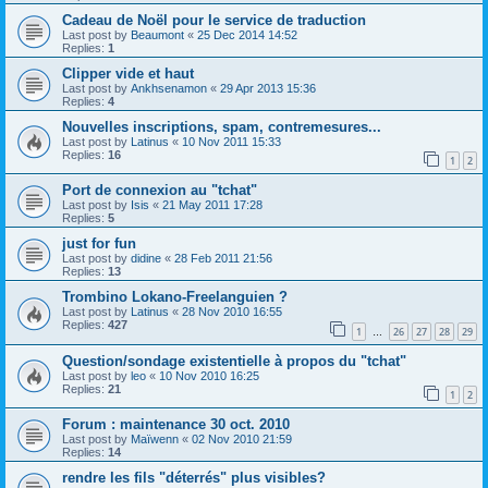
Cadeau de Noël pour le service de traduction
Last post by
Beaumont
«
25 Dec 2014 14:52
Replies:
1
Clipper vide et haut
Last post by
Ankhsenamon
«
29 Apr 2013 15:36
Replies:
4
Nouvelles inscriptions, spam, contremesures...
Last post by
Latinus
«
10 Nov 2011 15:33
Replies:
16
1
2
Port de connexion au "tchat"
Last post by
Isis
«
21 May 2011 17:28
Replies:
5
just for fun
Last post by
didine
«
28 Feb 2011 21:56
Replies:
13
Trombino Lokano-Freelanguien ?
Last post by
Latinus
«
28 Nov 2010 16:55
Replies:
427
1
26
27
28
29
…
Question/sondage existentielle à propos du "tchat"
Last post by
leo
«
10 Nov 2010 16:25
Replies:
21
1
2
Forum : maintenance 30 oct. 2010
Last post by
Maïwenn
«
02 Nov 2010 21:59
Replies:
14
rendre les fils "déterrés" plus visibles?