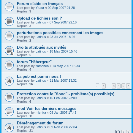
Forum d'aide en français
Last post by
Ysaur
«
09 Sep 2007 21:28
Replies:
9
Upload de fichiers son ?
Last post by
Latinus
«
07 Sep 2007 22:16
Replies:
3
perturbations possibles concernant les images
Last post by
Latinus
«
23 Jul 2007 18:26
Replies:
2
Droits attribués aux invités
Last post by
Latinus
«
18 May 2007 15:46
Replies:
5
forum "Hébergeur"
Last post by
flamenco
«
14 May 2007 15:34
Replies:
4
La pub est parmi nous !
Last post by
Latinus
«
31 Mar 2007 13:32
Replies:
96
1
4
5
6
7
…
Protection contre le "flood" - problème(s) possible(s)
Last post by
Latinus
«
16 Feb 2007 23:00
Replies:
6
mod Voir les derniers messages
Last post by
michka
«
08 Jan 2007 17:43
Replies:
11
Déménagement du forum
Last post by
Latinus
«
09 Nov 2006 22:04
Replies:
21
1
2