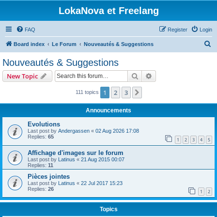
LokaNova et Freelang
FAQ
Register
Login
S
Board index
Le Forum
Nouveautés & Suggestions
e
Nouveautés & Suggestions
a
Search
Advanced search
New Topic
r
c
1
2
3
Next
111 topics
h
Announcements
Evolutions
Last post by
Andergassen
«
02 Aug 2026 17:08
Replies:
65
1
2
3
4
5
Affichage d'images sur le forum
Last post by
Latinus
«
21 Aug 2015 00:07
Replies:
11
Pièces jointes
Last post by
Latinus
«
22 Jul 2017 15:23
Replies:
26
1
2
Topics