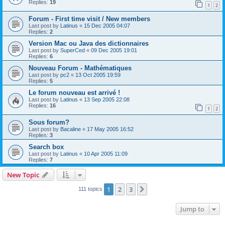
Replies:
19
1
2
Forum - First time visit / New members
Last post by
Latinus
«
15 Dec 2005 04:07
Replies:
2
Version Mac ou Java des dictionnaires
Last post by
SuperCed
«
09 Dec 2005 19:01
Replies:
6
Nouveau Forum - Mathématiques
Last post by
pc2
«
13 Oct 2005 19:59
Replies:
5
Le forum nouveau est arrivé !
Last post by
Latinus
«
13 Sep 2005 22:08
Replies:
16
1
2
Sous forum?
Last post by
Bacaline
«
17 May 2005 16:52
Replies:
3
Search box
Last post by
Latinus
«
10 Apr 2005 11:09
Replies:
7
New Topic
1
2
3
Next
111 topics
Jump to