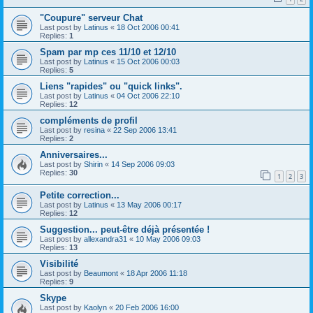
"Coupure" serveur Chat
Last post by
Latinus
«
18 Oct 2006 00:41
Replies:
1
Spam par mp ces 11/10 et 12/10
Last post by
Latinus
«
15 Oct 2006 00:03
Replies:
5
Liens "rapides" ou "quick links".
Last post by
Latinus
«
04 Oct 2006 22:10
Replies:
12
compléments de profil
Last post by
resina
«
22 Sep 2006 13:41
Replies:
2
Anniversaires...
Last post by
Shirin
«
14 Sep 2006 09:03
Replies:
30
1
2
3
Petite correction...
Last post by
Latinus
«
13 May 2006 00:17
Replies:
12
Suggestion... peut-être déjà présentée !
Last post by
allexandra31
«
10 May 2006 09:03
Replies:
13
Visibilité
Last post by
Beaumont
«
18 Apr 2006 11:18
Replies:
9
Skype
Last post by
Kaolyn
«
20 Feb 2006 16:00