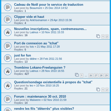
Cadeau de Noël pour le service de traduction
Last post by
Beaumont
«
25 Dec 2014 14:52
Replies:
1
Clipper vide et haut
Last post by
Ankhsenamon
«
29 Apr 2013 15:36
Replies:
4
Nouvelles inscriptions, spam, contremesures...
Last post by
Latinus
«
10 Nov 2011 15:33
Replies:
16
1
2
Port de connexion au "tchat"
Last post by
Isis
«
21 May 2011 17:28
Replies:
5
just for fun
Last post by
didine
«
28 Feb 2011 21:56
Replies:
13
Trombino Lokano-Freelanguien ?
Last post by
Latinus
«
28 Nov 2010 16:55
Replies:
427
1
26
27
28
29
…
Question/sondage existentielle à propos du "tchat"
Last post by
leo
«
10 Nov 2010 16:25
Replies:
21
1
2
Forum : maintenance 30 oct. 2010
Last post by
Maïwenn
«
02 Nov 2010 21:59
Replies:
14
rendre les fils "déterrés" plus visibles?