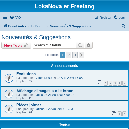
LokaNova et Freelang
FAQ
Register
Login
S
Board index
Le Forum
Nouveautés & Suggestions
e
Nouveautés & Suggestions
a
Search
Advanced search
New Topic
r
c
1
2
3
Next
111 topics
h
Announcements
Evolutions
Last post by
Andergassen
«
02 Aug 2026 17:08
Replies:
65
1
2
3
4
5
Affichage d'images sur le forum
Last post by
Latinus
«
21 Aug 2015 00:07
Replies:
11
Pièces jointes
Last post by
Latinus
«
22 Jul 2017 15:23
Replies:
26
1
2
Topics