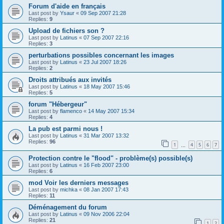
Forum d'aide en français
Last post by
Ysaur
«
09 Sep 2007 21:28
Replies:
9
Upload de fichiers son ?
Last post by
Latinus
«
07 Sep 2007 22:16
Replies:
3
perturbations possibles concernant les images
Last post by
Latinus
«
23 Jul 2007 18:26
Replies:
2
Droits attribués aux invités
Last post by
Latinus
«
18 May 2007 15:46
Replies:
5
forum "Hébergeur"
Last post by
flamenco
«
14 May 2007 15:34
Replies:
4
La pub est parmi nous !
Last post by
Latinus
«
31 Mar 2007 13:32
Replies:
96
1
4
5
6
7
…
Protection contre le "flood" - problème(s) possible(s)
Last post by
Latinus
«
16 Feb 2007 23:00
Replies:
6
mod Voir les derniers messages
Last post by
michka
«
08 Jan 2007 17:43
Replies:
11
Déménagement du forum
Last post by
Latinus
«
09 Nov 2006 22:04
Replies:
21
1
2