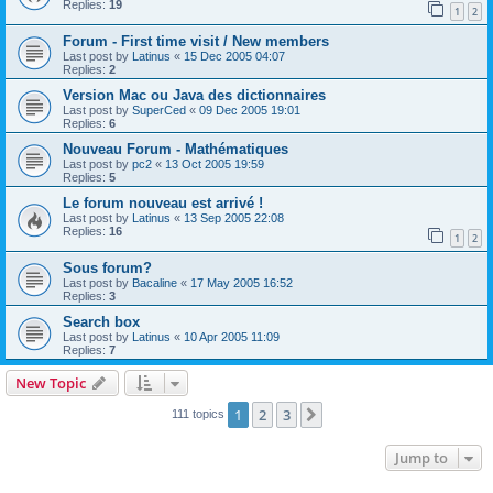
Replies:
19
1
2
Forum - First time visit / New members
Last post by
Latinus
«
15 Dec 2005 04:07
Replies:
2
Version Mac ou Java des dictionnaires
Last post by
SuperCed
«
09 Dec 2005 19:01
Replies:
6
Nouveau Forum - Mathématiques
Last post by
pc2
«
13 Oct 2005 19:59
Replies:
5
Le forum nouveau est arrivé !
Last post by
Latinus
«
13 Sep 2005 22:08
Replies:
16
1
2
Sous forum?
Last post by
Bacaline
«
17 May 2005 16:52
Replies:
3
Search box
Last post by
Latinus
«
10 Apr 2005 11:09
Replies:
7
New Topic
1
2
3
Next
111 topics
Jump to