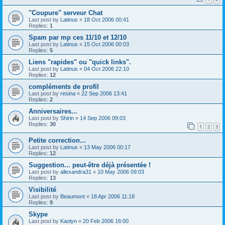
"Coupure" serveur Chat
Last post by
Latinus
«
18 Oct 2006 00:41
Replies:
1
Spam par mp ces 11/10 et 12/10
Last post by
Latinus
«
15 Oct 2006 00:03
Replies:
5
Liens "rapides" ou "quick links".
Last post by
Latinus
«
04 Oct 2006 22:10
Replies:
12
compléments de profil
Last post by
resina
«
22 Sep 2006 13:41
Replies:
2
Anniversaires...
Last post by
Shirin
«
14 Sep 2006 09:03
Replies:
30
1
2
3
Petite correction...
Last post by
Latinus
«
13 May 2006 00:17
Replies:
12
Suggestion... peut-être déjà présentée !
Last post by
allexandra31
«
10 May 2006 09:03
Replies:
13
Visibilité
Last post by
Beaumont
«
18 Apr 2006 11:18
Replies:
9
Skype
Last post by
Kaolyn
«
20 Feb 2006 16:00