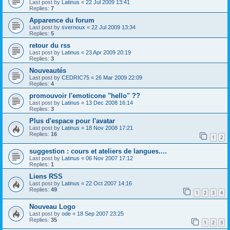
Last post by
Latinus
«
22 Jul 2009 13:41
Replies:
7
Apparence du forum
Last post by
svernoux
«
22 Jul 2009 13:34
Replies:
5
retour du rss
Last post by
Latinus
«
23 Apr 2009 20:19
Replies:
3
Nouveautés
Last post by
CEDRIC75
«
26 Mar 2009 22:09
Replies:
4
promouvoir l'emoticone "hello" ??
Last post by
Latinus
«
13 Dec 2008 16:14
Replies:
3
Plus d'espace pour l'avatar
Last post by
Latinus
«
18 Nov 2008 17:21
Replies:
16
1
2
suggestion : cours et ateliers de langues....
Last post by
Latinus
«
06 Nov 2007 17:12
Replies:
1
Liens RSS
Last post by
Latinus
«
22 Oct 2007 14:16
Replies:
49
1
2
3
4
Nouveau Logo
Last post by
ode
«
18 Sep 2007 23:25
Replies:
35
1
2
3