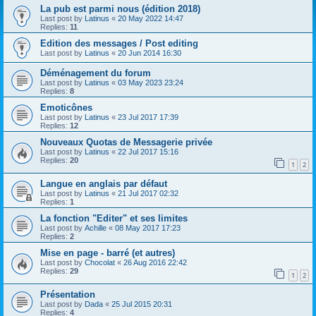
La pub est parmi nous (édition 2018)
Last post by
Latinus
«
20 May 2022 14:47
Replies:
11
Edition des messages / Post editing
Last post by
Latinus
«
20 Jun 2014 16:30
Déménagement du forum
Last post by
Latinus
«
03 May 2023 23:24
Replies:
8
Emoticônes
Last post by
Latinus
«
23 Jul 2017 17:39
Replies:
12
Nouveaux Quotas de Messagerie privée
Last post by
Latinus
«
22 Jul 2017 15:16
Replies:
20
1
2
Langue en anglais par défaut
Last post by
Latinus
«
21 Jul 2017 02:32
Replies:
1
La fonction "Editer" et ses limites
Last post by
Achille
«
08 May 2017 17:23
Replies:
2
Mise en page - barré (et autres)
Last post by
Chocolat
«
26 Aug 2016 22:42
Replies:
29
1
2
Présentation
Last post by
Dada
«
25 Jul 2015 20:31
Replies:
4