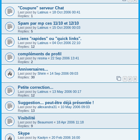
"Coupure" serveur Chat
Last post by
Latinus
«
18 Oct 2006 00:41
Replies:
1
Spam par mp ces 11/10 et 12/10
Last post by
Latinus
«
15 Oct 2006 00:03
Replies:
5
Liens "rapides" ou "quick links".
Last post by
Latinus
«
04 Oct 2006 22:10
Replies:
12
compléments de profil
Last post by
resina
«
22 Sep 2006 13:41
Replies:
2
Anniversaires...
Last post by
Shirin
«
14 Sep 2006 09:03
Replies:
30
1
2
3
Petite correction...
Last post by
Latinus
«
13 May 2006 00:17
Replies:
12
Suggestion... peut-être déjà présentée !
Last post by
allexandra31
«
10 May 2006 09:03
Replies:
13
Visibilité
Last post by
Beaumont
«
18 Apr 2006 11:18
Replies:
9
Skype
Last post by
Kaolyn
«
20 Feb 2006 16:00