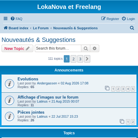
LokaNova et Freelang
FAQ
Register
Login
S
Board index
Le Forum
Nouveautés & Suggestions
e
Nouveautés & Suggestions
a
Search
Advanced search
New Topic
r
c
1
2
3
Next
111 topics
h
Announcements
Evolutions
Last post by
Andergassen
«
02 Aug 2026 17:08
Replies:
65
1
2
3
4
5
Affichage d'images sur le forum
Last post by
Latinus
«
21 Aug 2015 00:07
Replies:
11
Pièces jointes
Last post by
Latinus
«
22 Jul 2017 15:23
Replies:
26
1
2
Topics