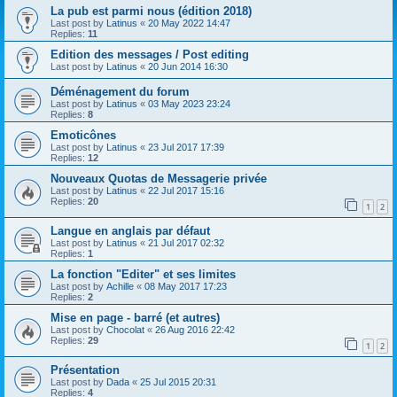
La pub est parmi nous (édition 2018)
Last post by
Latinus
«
20 May 2022 14:47
Replies:
11
Edition des messages / Post editing
Last post by
Latinus
«
20 Jun 2014 16:30
Déménagement du forum
Last post by
Latinus
«
03 May 2023 23:24
Replies:
8
Emoticônes
Last post by
Latinus
«
23 Jul 2017 17:39
Replies:
12
Nouveaux Quotas de Messagerie privée
Last post by
Latinus
«
22 Jul 2017 15:16
Replies:
20
1
2
Langue en anglais par défaut
Last post by
Latinus
«
21 Jul 2017 02:32
Replies:
1
La fonction "Editer" et ses limites
Last post by
Achille
«
08 May 2017 17:23
Replies:
2
Mise en page - barré (et autres)
Last post by
Chocolat
«
26 Aug 2016 22:42
Replies:
29
1
2
Présentation
Last post by
Dada
«
25 Jul 2015 20:31
Replies:
4