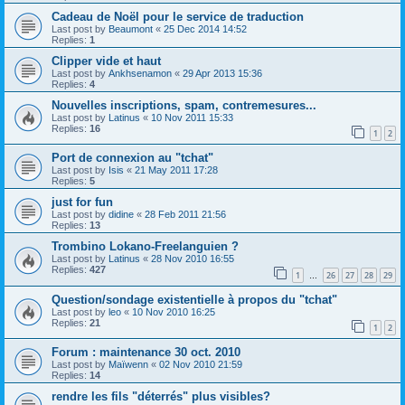
Cadeau de Noël pour le service de traduction
Last post by
Beaumont
«
25 Dec 2014 14:52
Replies:
1
Clipper vide et haut
Last post by
Ankhsenamon
«
29 Apr 2013 15:36
Replies:
4
Nouvelles inscriptions, spam, contremesures...
Last post by
Latinus
«
10 Nov 2011 15:33
Replies:
16
1
2
Port de connexion au "tchat"
Last post by
Isis
«
21 May 2011 17:28
Replies:
5
just for fun
Last post by
didine
«
28 Feb 2011 21:56
Replies:
13
Trombino Lokano-Freelanguien ?
Last post by
Latinus
«
28 Nov 2010 16:55
Replies:
427
1
26
27
28
29
…
Question/sondage existentielle à propos du "tchat"
Last post by
leo
«
10 Nov 2010 16:25
Replies:
21
1
2
Forum : maintenance 30 oct. 2010
Last post by
Maïwenn
«
02 Nov 2010 21:59
Replies:
14
rendre les fils "déterrés" plus visibles?