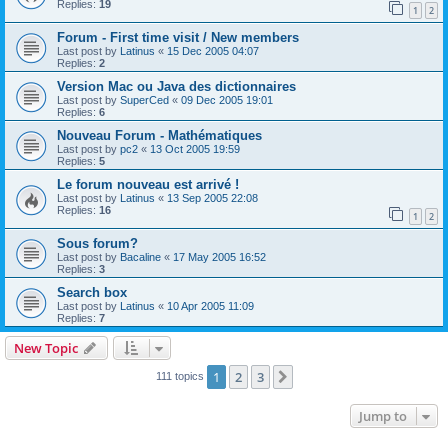
Replies:
19
1
2
Forum - First time visit / New members
Last post by
Latinus
«
15 Dec 2005 04:07
Replies:
2
Version Mac ou Java des dictionnaires
Last post by
SuperCed
«
09 Dec 2005 19:01
Replies:
6
Nouveau Forum - Mathématiques
Last post by
pc2
«
13 Oct 2005 19:59
Replies:
5
Le forum nouveau est arrivé !
Last post by
Latinus
«
13 Sep 2005 22:08
Replies:
16
1
2
Sous forum?
Last post by
Bacaline
«
17 May 2005 16:52
Replies:
3
Search box
Last post by
Latinus
«
10 Apr 2005 11:09
Replies:
7
New Topic
1
2
3
Next
111 topics
Jump to