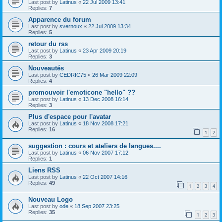
Last post by
Latinus
«
22 Jul 2009 13:41
Replies:
7
Apparence du forum
Last post by
svernoux
«
22 Jul 2009 13:34
Replies:
5
retour du rss
Last post by
Latinus
«
23 Apr 2009 20:19
Replies:
3
Nouveautés
Last post by
CEDRIC75
«
26 Mar 2009 22:09
Replies:
4
promouvoir l'emoticone "hello" ??
Last post by
Latinus
«
13 Dec 2008 16:14
Replies:
3
Plus d'espace pour l'avatar
Last post by
Latinus
«
18 Nov 2008 17:21
Replies:
16
1
2
suggestion : cours et ateliers de langues....
Last post by
Latinus
«
06 Nov 2007 17:12
Replies:
1
Liens RSS
Last post by
Latinus
«
22 Oct 2007 14:16
Replies:
49
1
2
3
4
Nouveau Logo
Last post by
ode
«
18 Sep 2007 23:25
Replies:
35
1
2
3