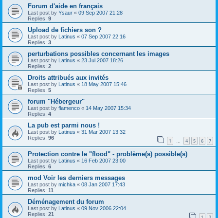
Forum d'aide en français
Last post by
Ysaur
«
09 Sep 2007 21:28
Replies:
9
Upload de fichiers son ?
Last post by
Latinus
«
07 Sep 2007 22:16
Replies:
3
perturbations possibles concernant les images
Last post by
Latinus
«
23 Jul 2007 18:26
Replies:
2
Droits attribués aux invités
Last post by
Latinus
«
18 May 2007 15:46
Replies:
5
forum "Hébergeur"
Last post by
flamenco
«
14 May 2007 15:34
Replies:
4
La pub est parmi nous !
Last post by
Latinus
«
31 Mar 2007 13:32
Replies:
96
1
4
5
6
7
…
Protection contre le "flood" - problème(s) possible(s)
Last post by
Latinus
«
16 Feb 2007 23:00
Replies:
6
mod Voir les derniers messages
Last post by
michka
«
08 Jan 2007 17:43
Replies:
11
Déménagement du forum
Last post by
Latinus
«
09 Nov 2006 22:04
Replies:
21
1
2