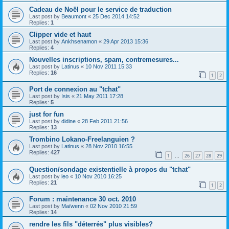
Cadeau de Noël pour le service de traduction
Last post by
Beaumont
«
25 Dec 2014 14:52
Replies:
1
Clipper vide et haut
Last post by
Ankhsenamon
«
29 Apr 2013 15:36
Replies:
4
Nouvelles inscriptions, spam, contremesures...
Last post by
Latinus
«
10 Nov 2011 15:33
Replies:
16
1
2
Port de connexion au "tchat"
Last post by
Isis
«
21 May 2011 17:28
Replies:
5
just for fun
Last post by
didine
«
28 Feb 2011 21:56
Replies:
13
Trombino Lokano-Freelanguien ?
Last post by
Latinus
«
28 Nov 2010 16:55
Replies:
427
1
26
27
28
29
…
Question/sondage existentielle à propos du "tchat"
Last post by
leo
«
10 Nov 2010 16:25
Replies:
21
1
2
Forum : maintenance 30 oct. 2010
Last post by
Maïwenn
«
02 Nov 2010 21:59
Replies:
14
rendre les fils "déterrés" plus visibles?