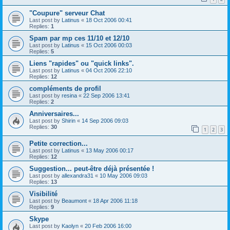
"Coupure" serveur Chat
Last post by
Latinus
«
18 Oct 2006 00:41
Replies:
1
Spam par mp ces 11/10 et 12/10
Last post by
Latinus
«
15 Oct 2006 00:03
Replies:
5
Liens "rapides" ou "quick links".
Last post by
Latinus
«
04 Oct 2006 22:10
Replies:
12
compléments de profil
Last post by
resina
«
22 Sep 2006 13:41
Replies:
2
Anniversaires...
Last post by
Shirin
«
14 Sep 2006 09:03
Replies:
30
1
2
3
Petite correction...
Last post by
Latinus
«
13 May 2006 00:17
Replies:
12
Suggestion... peut-être déjà présentée !
Last post by
allexandra31
«
10 May 2006 09:03
Replies:
13
Visibilité
Last post by
Beaumont
«
18 Apr 2006 11:18
Replies:
9
Skype
Last post by
Kaolyn
«
20 Feb 2006 16:00