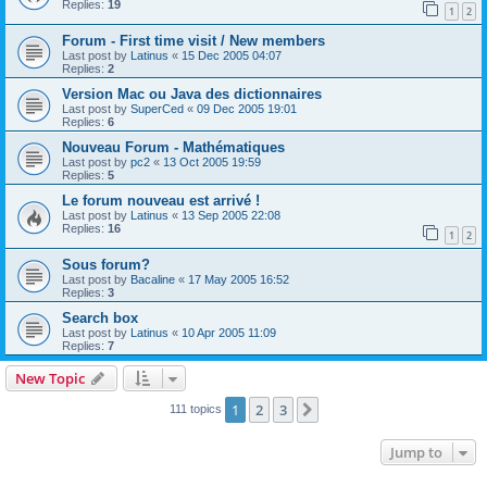
Replies:
19
1
2
Forum - First time visit / New members
Last post by
Latinus
«
15 Dec 2005 04:07
Replies:
2
Version Mac ou Java des dictionnaires
Last post by
SuperCed
«
09 Dec 2005 19:01
Replies:
6
Nouveau Forum - Mathématiques
Last post by
pc2
«
13 Oct 2005 19:59
Replies:
5
Le forum nouveau est arrivé !
Last post by
Latinus
«
13 Sep 2005 22:08
Replies:
16
1
2
Sous forum?
Last post by
Bacaline
«
17 May 2005 16:52
Replies:
3
Search box
Last post by
Latinus
«
10 Apr 2005 11:09
Replies:
7
New Topic
1
2
3
Next
111 topics
Jump to