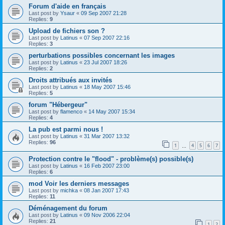
Forum d'aide en français
Last post by
Ysaur
«
09 Sep 2007 21:28
Replies:
9
Upload de fichiers son ?
Last post by
Latinus
«
07 Sep 2007 22:16
Replies:
3
perturbations possibles concernant les images
Last post by
Latinus
«
23 Jul 2007 18:26
Replies:
2
Droits attribués aux invités
Last post by
Latinus
«
18 May 2007 15:46
Replies:
5
forum "Hébergeur"
Last post by
flamenco
«
14 May 2007 15:34
Replies:
4
La pub est parmi nous !
Last post by
Latinus
«
31 Mar 2007 13:32
Replies:
96
1
4
5
6
7
…
Protection contre le "flood" - problème(s) possible(s)
Last post by
Latinus
«
16 Feb 2007 23:00
Replies:
6
mod Voir les derniers messages
Last post by
michka
«
08 Jan 2007 17:43
Replies:
11
Déménagement du forum
Last post by
Latinus
«
09 Nov 2006 22:04
Replies:
21
1
2