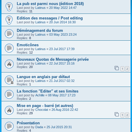
La pub est parmi nous (édition 2018)
Last post by
Latinus
«
20 May 2022 14:47
Replies:
11
Edition des messages / Post editing
Last post by
Latinus
«
20 Jun 2014 16:30
Déménagement du forum
Last post by
Latinus
«
03 May 2023 23:24
Replies:
8
Emoticônes
Last post by
Latinus
«
23 Jul 2017 17:39
Replies:
12
Nouveaux Quotas de Messagerie privée
Last post by
Latinus
«
22 Jul 2017 15:16
Replies:
20
1
2
Langue en anglais par défaut
Last post by
Latinus
«
21 Jul 2017 02:32
Replies:
1
La fonction "Editer" et ses limites
Last post by
Achille
«
08 May 2017 17:23
Replies:
2
Mise en page - barré (et autres)
Last post by
Chocolat
«
26 Aug 2016 22:42
Replies:
29
1
2
Présentation
Last post by
Dada
«
25 Jul 2015 20:31
Replies:
4