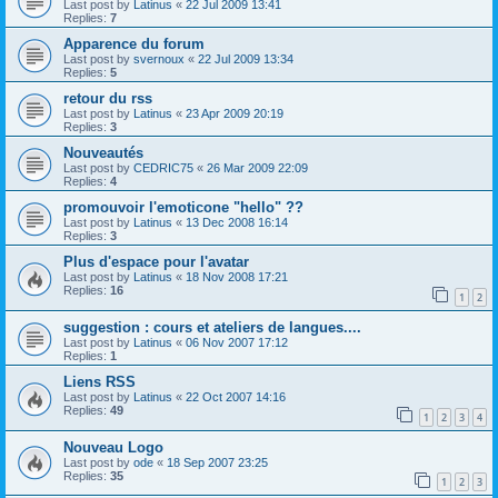
Last post by
Latinus
«
22 Jul 2009 13:41
Replies:
7
Apparence du forum
Last post by
svernoux
«
22 Jul 2009 13:34
Replies:
5
retour du rss
Last post by
Latinus
«
23 Apr 2009 20:19
Replies:
3
Nouveautés
Last post by
CEDRIC75
«
26 Mar 2009 22:09
Replies:
4
promouvoir l'emoticone "hello" ??
Last post by
Latinus
«
13 Dec 2008 16:14
Replies:
3
Plus d'espace pour l'avatar
Last post by
Latinus
«
18 Nov 2008 17:21
Replies:
16
1
2
suggestion : cours et ateliers de langues....
Last post by
Latinus
«
06 Nov 2007 17:12
Replies:
1
Liens RSS
Last post by
Latinus
«
22 Oct 2007 14:16
Replies:
49
1
2
3
4
Nouveau Logo
Last post by
ode
«
18 Sep 2007 23:25
Replies:
35
1
2
3