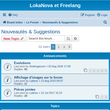
LokaNova et Freelang
FAQ
Register
Login
S
Board index
Le Forum
Nouveautés & Suggestions
e
Nouveautés & Suggestions
a
Search
Advanced search
New Topic
r
c
1
2
3
Next
111 topics
h
Announcements
Evolutions
Last post by
Andergassen
«
02 Aug 2026 17:08
Replies:
65
1
2
3
4
5
Affichage d'images sur le forum
Last post by
Latinus
«
21 Aug 2015 00:07
Replies:
11
Pièces jointes
Last post by
Latinus
«
22 Jul 2017 15:23
Replies:
26
1
2
Topics