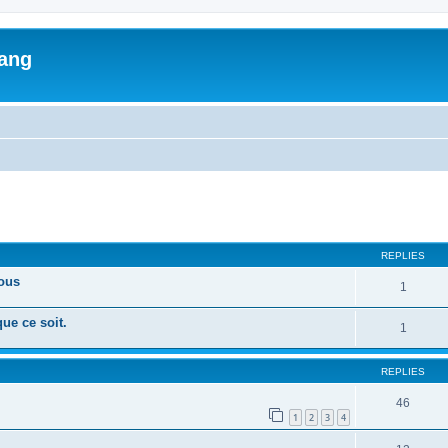
lang
ed search
REPLIES
tous
1
ue ce soit.
1
REPLIES
46
1
2
3
4