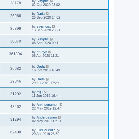
by
Sisyphe
28178
02 Oct 2020 23:02
by
Dada
25966
25 Sep 2020 14:02
by
svernoux
36899
13 Sep 2020 23:21
by
Sisyphe
30870
08 Sep 2020 00:11
by
arkayn
361894
06 Apr 2020 11:21
by
Dada
36682
16 Oct 2019 16:49
by
Dada
29046
29 Jul 2019 17:29
by
miju
31292
11 Jun 2019 16:44
by
Ankhsenamon
48462
22 May 2019 12:47
by
Andergassen
31294
02 May 2019 12:13
by
ElieDeLeuze
62408
29 Apr 2019 23:59