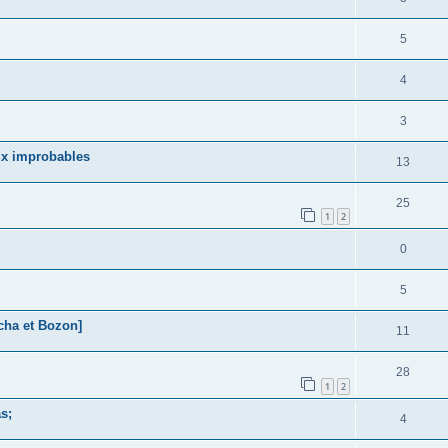
5
4
3
ux improbables
13
25
1
2
0
5
cha et Bozon]
11
28
1
2
s;
4