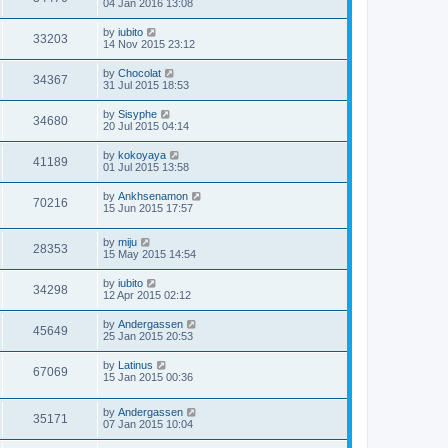
04 Jan 2016 13:08
by
iubito
33203
14 Nov 2015 23:12
by
Chocolat
34367
31 Jul 2015 18:53
by
Sisyphe
34680
20 Jul 2015 04:14
by
kokoyaya
41189
01 Jul 2015 13:58
by
Ankhsenamon
70216
15 Jun 2015 17:57
by
miju
28353
15 May 2015 14:54
by
iubito
34298
12 Apr 2015 02:12
by
Andergassen
45649
25 Jan 2015 20:53
by
Latinus
67069
15 Jan 2015 00:36
by
Andergassen
35171
07 Jan 2015 10:04