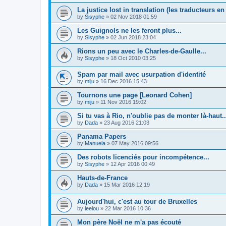
La justice lost in translation (les traducteurs en 
by
Sisyphe
»
02 Nov 2018 01:59
Les Guignols ne les feront plus...
by
Sisyphe
»
02 Jun 2018 23:04
Rions un peu avec le Charles-de-Gaulle...
by
Sisyphe
»
18 Oct 2010 03:25
Spam par mail avec usurpation d'identité
by
miju
»
16 Dec 2016 15:43
Tournons une page [Leonard Cohen]
by
miju
»
11 Nov 2016 19:02
Si tu vas à Rio, n'oublie pas de monter là-haut..
by
Dada
»
23 Aug 2016 21:03
Panama Papers
by
Manuela
»
07 May 2016 09:56
Des robots licenciés pour incompétence...
by
Sisyphe
»
12 Apr 2016 00:49
Hauts-de-France
by
Dada
»
15 Mar 2016 12:19
Aujourd'hui, c'est au tour de Bruxelles
by
leelou
»
22 Mar 2016 10:36
Mon père Noël ne m'a pas écouté