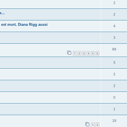
2
...
2
 est mort, Diana Rigg aussi
4
3
89
1
2
3
4
5
6
5
2
2
0
1
19
1
2