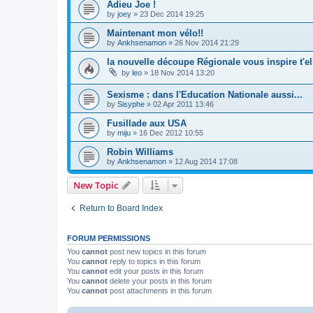
Adieu Joe !
by
joey
»
23 Dec 2014 19:25
Maintenant mon vélo!!
by
Ankhsenamon
»
26 Nov 2014 21:29
la nouvelle découpe Régionale vous inspire t'el
by
leo
»
18 Nov 2014 13:20
Sexisme : dans l'Education Nationale aussi...
by
Sisyphe
»
02 Apr 2011 13:46
Fusillade aux USA
by
miju
»
16 Dec 2012 10:55
Robin Williams
by
Ankhsenamon
»
12 Aug 2014 17:08
New Topic
Return to Board Index
FORUM PERMISSIONS
You
cannot
post new topics in this forum
You
cannot
reply to topics in this forum
You
cannot
edit your posts in this forum
You
cannot
delete your posts in this forum
You
cannot
post attachments in this forum