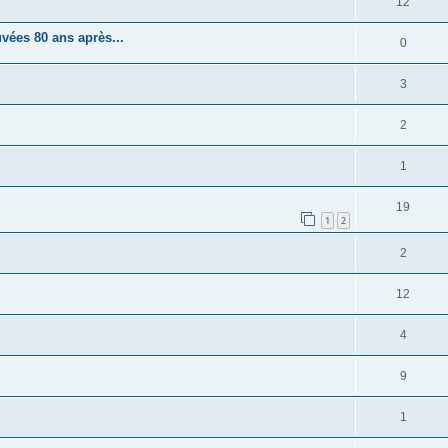
12
vées 80 ans après...
0
3
2
1
19
1
2
2
12
4
9
1