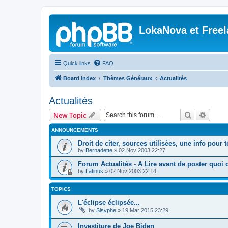
LokaNova et Free
Quick links
FAQ
Board index
Thèmes Généraux
Actualités
Actualités
Search
Advanc
New Topic
ANNOUNCEMENTS
Droit de citer, sources utilisées, une info pour 
by
Bernadette
»
02 Nov 2003 22:27
Forum Actualités - A Lire avant de poster quoi q
by
Latinus
»
02 Nov 2003 22:14
TOPICS
L'éclipse éclipsée...
by
Sisyphe
»
19 Mar 2015 23:29
Investiture de Joe Biden