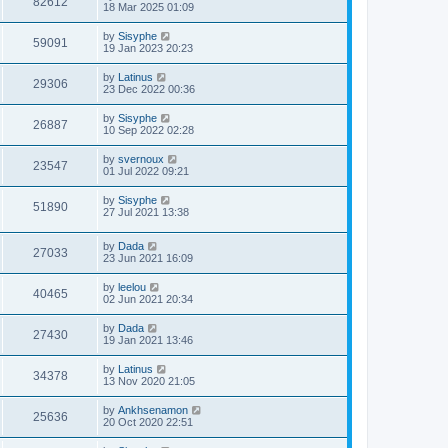
82612
18 Mar 2025 01:09
by
Sisyphe
59091
19 Jan 2023 20:23
by
Latinus
29306
23 Dec 2022 00:36
by
Sisyphe
26887
10 Sep 2022 02:28
by
svernoux
23547
01 Jul 2022 09:21
by
Sisyphe
51890
27 Jul 2021 13:38
by
Dada
27033
23 Jun 2021 16:09
by
leelou
40465
02 Jun 2021 20:34
by
Dada
27430
19 Jan 2021 13:46
by
Latinus
34378
13 Nov 2020 21:05
by
Ankhsenamon
25636
20 Oct 2020 22:51