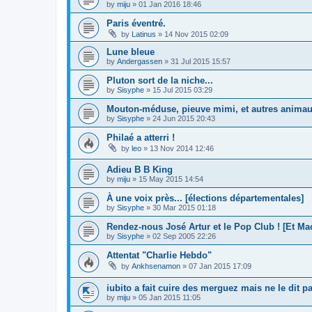
by
miju
»
01 Jan 2016 18:46
Paris éventré.
by
Latinus
»
14 Nov 2015 02:09
Lune bleue
by
Andergassen
»
31 Jul 2015 15:57
Pluton sort de la niche...
by
Sisyphe
»
15 Jul 2015 03:29
Mouton-méduse, pieuve mimi, et autres anima
by
Sisyphe
»
24 Jun 2015 20:43
Philaé a atterri !
by
leo
»
13 Nov 2014 12:46
Adieu B B King
by
miju
»
15 May 2015 14:54
À une voix près... [élections départementales]
by
Sisyphe
»
30 Mar 2015 01:18
Rendez-nous José Artur et le Pop Club ! [Et Ma
by
Sisyphe
»
02 Sep 2005 22:26
Attentat "Charlie Hebdo"
by
Ankhsenamon
»
07 Jan 2015 17:09
iubito a fait cuire des merguez mais ne le dit pa
by
miju
»
05 Jan 2015 11:05