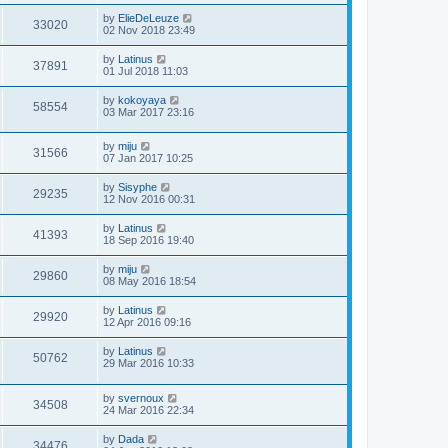
by
ElieDeLeuze
33020
02 Nov 2018 23:49
by
Latinus
37891
01 Jul 2018 11:03
by
kokoyaya
58554
03 Mar 2017 23:16
by
miju
31566
07 Jan 2017 10:25
by
Sisyphe
29235
12 Nov 2016 00:31
by
Latinus
41393
18 Sep 2016 19:40
by
miju
29860
08 May 2016 18:54
by
Latinus
29920
12 Apr 2016 09:16
by
Latinus
50762
29 Mar 2016 10:33
by
svernoux
34508
24 Mar 2016 22:34
by
Dada
34476