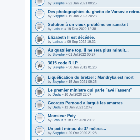
by
Sisyphe
»
22 Jan 2021 00:25
Des photographies du ghetto de Varsovie retrou
by
Sisyphe
»
19 Jan 2023 20:23
Solution à un vieux problème en sanskrit
by
Latinus
»
19 Dec 2022 12:38
Elizabeth II est décédée.
by
Latinus
»
09 Sep 2022 19:32
Au quatrième top, il ne sera plus minuit...
by
Sisyphe
»
01 Jul 2022 00:27
3615 code R.I.P...
by
Sisyphe
»
30 Jun 2012 01:26
Liquéfication du bretzel : Mandryka est mort
by
Sisyphe
»
15 Jun 2021 09:25
Le premier ministre qui parle "avé l'assent"
by
Dada
»
10 Jul 2020 22:07
Georges Pernoud a largué les amarres
by
Dada
»
12 Jan 2021 12:47
Monsieur Paty
by
Latinus
»
18 Oct 2020 20:33
Un petit minou de 37 mètres...
by
Sisyphe
»
20 Oct 2020 21:28