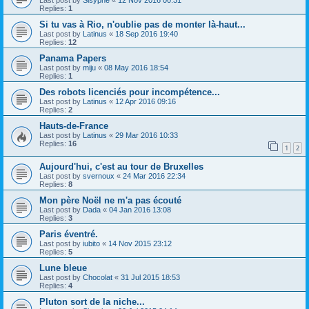
Last post by
Sisyphe
«
12 Nov 2016 00:31
Replies:
1
Si tu vas à Rio, n'oublie pas de monter là-haut...
Last post by
Latinus
«
18 Sep 2016 19:40
Replies:
12
Panama Papers
Last post by
miju
«
08 May 2016 18:54
Replies:
1
Des robots licenciés pour incompétence...
Last post by
Latinus
«
12 Apr 2016 09:16
Replies:
2
Hauts-de-France
Last post by
Latinus
«
29 Mar 2016 10:33
Replies:
16
1
2
Aujourd'hui, c'est au tour de Bruxelles
Last post by
svernoux
«
24 Mar 2016 22:34
Replies:
8
Mon père Noël ne m'a pas écouté
Last post by
Dada
«
04 Jan 2016 13:08
Replies:
3
Paris éventré.
Last post by
iubito
«
14 Nov 2015 23:12
Replies:
5
Lune bleue
Last post by
Chocolat
«
31 Jul 2015 18:53
Replies:
4
Pluton sort de la niche...