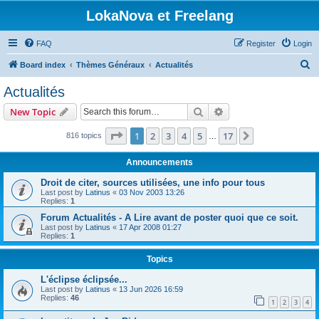
LokaNova et Freelang
FAQ
Register
Login
S
Board index
Thèmes Généraux
Actualités
e
Actualités
a
Search
Advanced search
New Topic
r
c
Page
1
of
17
1
2
3
4
5
17
Next
816 topics
…
h
Announcements
Droit de citer, sources utilisées, une info pour tous
Last post by
Latinus
«
03 Nov 2003 13:26
Replies:
1
Forum Actualités - A Lire avant de poster quoi que ce soit.
Last post by
Latinus
«
17 Apr 2008 01:27
Replies:
1
Topics
L'éclipse éclipsée...
Last post by
Latinus
«
13 Jun 2026 16:59
Replies:
46
1
2
3
4