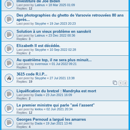
Investiture de Joe Biden
Last post by
Latinus
«
18 Mar 2025 01:09
Replies:
12
Des photographies du ghetto de Varsovie retrouvées 80 ans
après...
Last post by
Sisyphe
«
19 Jan 2023 20:23
Solution à un vieux problème en sanskrit
Last post by
Latinus
«
23 Dec 2022 00:36
Replies:
3
Elizabeth II est décédée.
Last post by
Sisyphe
«
10 Sep 2022 02:28
Replies:
2
Au quatrième top, il ne sera plus minuit...
Last post by
svernoux
«
01 Jul 2022 09:21
Replies:
1
3615 code R.I.P...
Last post by
Sisyphe
«
27 Jul 2021 13:38
Replies:
19
1
2
Liquéfication du bretzel : Mandryka est mort
Last post by
Dada
«
23 Jun 2021 16:09
Replies:
2
Le premier ministre qui parle "avé l'assent"
Last post by
leelou
«
02 Jun 2021 20:34
Replies:
12
Georges Pernoud a largué les amarres
Last post by
Dada
«
19 Jan 2021 13:46
Replies:
4