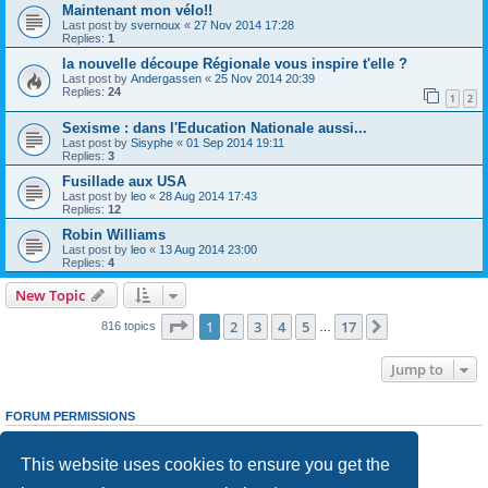
Maintenant mon vélo!!
Last post by
svernoux
«
27 Nov 2014 17:28
Replies:
1
la nouvelle découpe Régionale vous inspire t'elle ?
Last post by
Andergassen
«
25 Nov 2014 20:39
Replies:
24
1
2
Sexisme : dans l'Education Nationale aussi...
Last post by
Sisyphe
«
01 Sep 2014 19:11
Replies:
3
Fusillade aux USA
Last post by
leo
«
28 Aug 2014 17:43
Replies:
12
Robin Williams
Last post by
leo
«
13 Aug 2014 23:00
Replies:
4
New Topic
Page
1
of
17
1
2
3
4
5
17
Next
816 topics
…
Jump to
FORUM PERMISSIONS
You
cannot
post new topics in this forum
You
cannot
reply to topics in this forum
This website uses cookies to ensure you get the
You
cannot
edit your posts in this forum
You
cannot
delete your posts in this forum