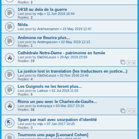
Replies:
2
14/18 au dela de la guerre
Last post by
miju
«
11 Jun 2019 16:44
Replies:
2
Nilda
Last post by
Ankhsenamon
«
22 May 2019 12:47
Anémone ne fleurira plus...
Last post by
Andergassen
«
02 May 2019 12:13
Replies:
1
Cathédrale Notre-Dame - patrimoine en fumée
Last post by
ElieDeLeuze
«
29 Apr 2019 23:59
Replies:
19
1
2
La justice lost in translation (les traducteurs en justice...)
Last post by
ElieDeLeuze
«
02 Nov 2018 23:49
Replies:
4
Les Guignols ne les feront plus...
Last post by
Latinus
«
01 Jul 2018 11:03
Replies:
6
Rions un peu avec le Charles-de-Gaulle...
Last post by
kokoyaya
«
03 Mar 2017 23:16
Replies:
16
1
2
Spam par mail avec usurpation d'identité
Last post by
miju
«
07 Jan 2017 10:25
Replies:
3
Tournons une page [Leonard Cohen]