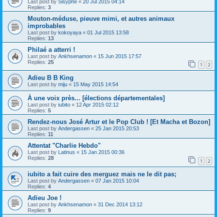
Last post by
Sisyphe
«
20 Jul 2015 04:14
Replies:
3
Mouton-méduse, pieuve mimi, et autres animaux
improbables
Last post by
kokoyaya
«
01 Jul 2015 13:58
Replies:
13
Philaé a atterri !
Last post by
Ankhsenamon
«
15 Jun 2015 17:57
Replies:
25
1
2
Adieu B B King
Last post by
miju
«
15 May 2015 14:54
À une voix près... [élections départementales]
Last post by
iubito
«
12 Apr 2015 02:12
Replies:
5
Rendez-nous José Artur et le Pop Club ! [Et Macha et Bozon]
Last post by
Andergassen
«
25 Jan 2015 20:53
Replies:
11
Attentat "Charlie Hebdo"
Last post by
Latinus
«
15 Jan 2015 00:36
Replies:
28
1
2
iubito a fait cuire des merguez mais ne le dit pas;
Last post by
Andergassen
«
07 Jan 2015 10:04
Replies:
4
Adieu Joe !
Last post by
Ankhsenamon
«
31 Dec 2014 13:12
Replies:
9