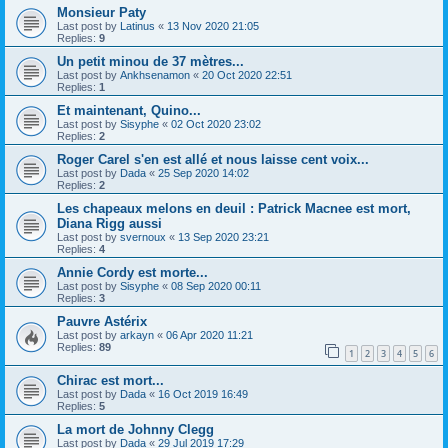
Monsieur Paty
Last post by
Latinus
«
13 Nov 2020 21:05
Replies:
9
Un petit minou de 37 mètres...
Last post by
Ankhsenamon
«
20 Oct 2020 22:51
Replies:
1
Et maintenant, Quino...
Last post by
Sisyphe
«
02 Oct 2020 23:02
Replies:
2
Roger Carel s'en est allé et nous laisse cent voix...
Last post by
Dada
«
25 Sep 2020 14:02
Replies:
2
Les chapeaux melons en deuil : Patrick Macnee est mort,
Diana Rigg aussi
Last post by
svernoux
«
13 Sep 2020 23:21
Replies:
4
Annie Cordy est morte...
Last post by
Sisyphe
«
08 Sep 2020 00:11
Replies:
3
Pauvre Astérix
Last post by
arkayn
«
06 Apr 2020 11:21
Replies:
89
1
2
3
4
5
6
Chirac est mort...
Last post by
Dada
«
16 Oct 2019 16:49
Replies:
5
La mort de Johnny Clegg
Last post by
Dada
«
29 Jul 2019 17:29