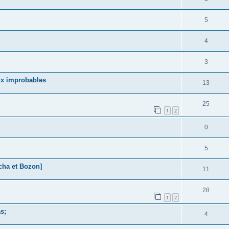
5
4
3
ux improbables
13
25
1
2
0
5
cha et Bozon]
11
28
1
2
s;
4