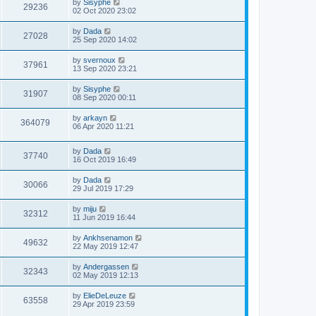
by
Sisyphe
29236
02 Oct 2020 23:02
by
Dada
27028
25 Sep 2020 14:02
by
svernoux
37961
13 Sep 2020 23:21
by
Sisyphe
31907
08 Sep 2020 00:11
by
arkayn
364079
06 Apr 2020 11:21
by
Dada
37740
16 Oct 2019 16:49
by
Dada
30066
29 Jul 2019 17:29
by
miju
32312
11 Jun 2019 16:44
by
Ankhsenamon
49632
22 May 2019 12:47
by
Andergassen
32343
02 May 2019 12:13
by
ElieDeLeuze
63558
29 Apr 2019 23:59