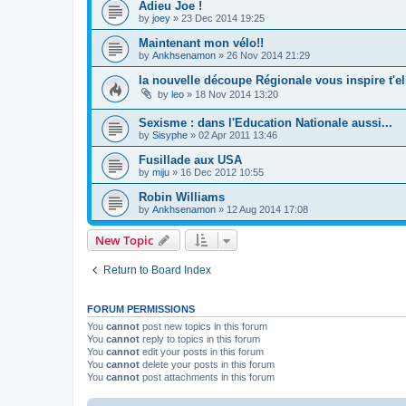
Adieu Joe !
by
joey
»
23 Dec 2014 19:25
Maintenant mon vélo!!
by
Ankhsenamon
»
26 Nov 2014 21:29
la nouvelle découpe Régionale vous inspire t'el
by
leo
»
18 Nov 2014 13:20
Sexisme : dans l'Education Nationale aussi...
by
Sisyphe
»
02 Apr 2011 13:46
Fusillade aux USA
by
miju
»
16 Dec 2012 10:55
Robin Williams
by
Ankhsenamon
»
12 Aug 2014 17:08
New Topic
Return to Board Index
FORUM PERMISSIONS
You
cannot
post new topics in this forum
You
cannot
reply to topics in this forum
You
cannot
edit your posts in this forum
You
cannot
delete your posts in this forum
You
cannot
post attachments in this forum