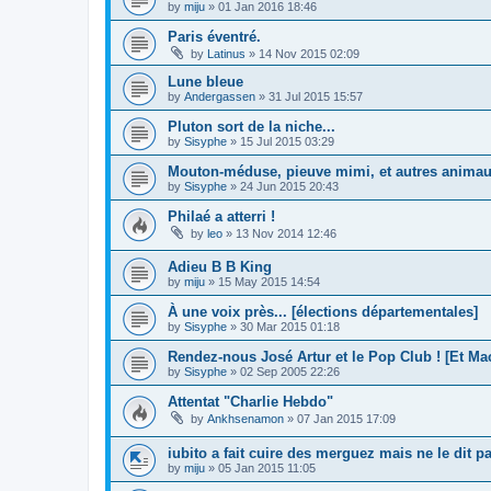
by
miju
»
01 Jan 2016 18:46
Paris éventré.
by
Latinus
»
14 Nov 2015 02:09
Lune bleue
by
Andergassen
»
31 Jul 2015 15:57
Pluton sort de la niche...
by
Sisyphe
»
15 Jul 2015 03:29
Mouton-méduse, pieuve mimi, et autres anima
by
Sisyphe
»
24 Jun 2015 20:43
Philaé a atterri !
by
leo
»
13 Nov 2014 12:46
Adieu B B King
by
miju
»
15 May 2015 14:54
À une voix près... [élections départementales]
by
Sisyphe
»
30 Mar 2015 01:18
Rendez-nous José Artur et le Pop Club ! [Et Ma
by
Sisyphe
»
02 Sep 2005 22:26
Attentat "Charlie Hebdo"
by
Ankhsenamon
»
07 Jan 2015 17:09
iubito a fait cuire des merguez mais ne le dit pa
by
miju
»
05 Jan 2015 11:05