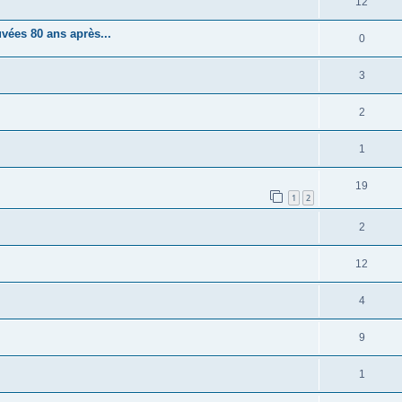
12
vées 80 ans après...
0
3
2
1
19
1
2
2
12
4
9
1