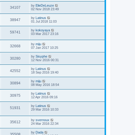
by
ElieDeLeuze
34107
02 Nov 2018 23:49
by
Latinus
38947
01 Jul 2018 11:03
by
kokoyaya
59741
03 Mar 2017 23:16
by
miju
32668
07 Jan 2017 10:25
by
Sisyphe
30280
12 Nov 2016 00:31
by
Latinus
42552
18 Sep 2016 19:40
by
miju
30894
08 May 2016 18:54
by
Latinus
30975
12 Apr 2016 09:16
by
Latinus
51931
29 Mar 2016 10:33
by
svernoux
35612
24 Mar 2016 22:34
by
Dada
35508