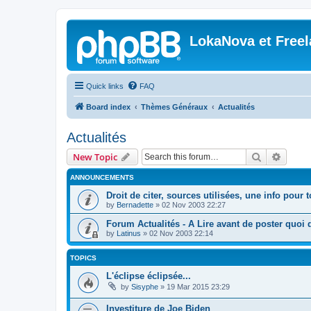
LokaNova et Free
Quick links
FAQ
Board index
Thèmes Généraux
Actualités
Actualités
Search
Advanc
New Topic
ANNOUNCEMENTS
Droit de citer, sources utilisées, une info pour 
by
Bernadette
»
02 Nov 2003 22:27
Forum Actualités - A Lire avant de poster quoi q
by
Latinus
»
02 Nov 2003 22:14
TOPICS
L'éclipse éclipsée...
by
Sisyphe
»
19 Mar 2015 23:29
Investiture de Joe Biden