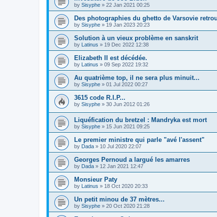
by
Sisyphe
»
22 Jan 2021 00:25
Des photographies du ghetto de Varsovie retrou
by
Sisyphe
»
19 Jan 2023 20:23
Solution à un vieux problème en sanskrit
by
Latinus
»
19 Dec 2022 12:38
Elizabeth II est décédée.
by
Latinus
»
09 Sep 2022 19:32
Au quatrième top, il ne sera plus minuit...
by
Sisyphe
»
01 Jul 2022 00:27
3615 code R.I.P...
by
Sisyphe
»
30 Jun 2012 01:26
Liquéfication du bretzel : Mandryka est mort
by
Sisyphe
»
15 Jun 2021 09:25
Le premier ministre qui parle "avé l'assent"
by
Dada
»
10 Jul 2020 22:07
Georges Pernoud a largué les amarres
by
Dada
»
12 Jan 2021 12:47
Monsieur Paty
by
Latinus
»
18 Oct 2020 20:33
Un petit minou de 37 mètres...
by
Sisyphe
»
20 Oct 2020 21:28