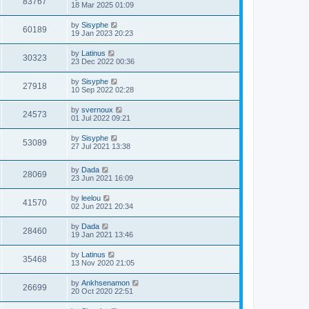
83767
18 Mar 2025 01:09
by
Sisyphe
60189
19 Jan 2023 20:23
by
Latinus
30323
23 Dec 2022 00:36
by
Sisyphe
27918
10 Sep 2022 02:28
by
svernoux
24573
01 Jul 2022 09:21
by
Sisyphe
53089
27 Jul 2021 13:38
by
Dada
28069
23 Jun 2021 16:09
by
leelou
41570
02 Jun 2021 20:34
by
Dada
28460
19 Jan 2021 13:46
by
Latinus
35468
13 Nov 2020 21:05
by
Ankhsenamon
26699
20 Oct 2020 22:51