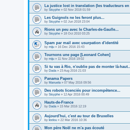
La justice lost in translation (les traducteurs en 
by
Sisyphe
»
02 Nov 2018 01:59
Les Guignols ne les feront plus...
by
Sisyphe
»
02 Jun 2018 23:04
Rions un peu avec le Charles-de-Gaulle...
by
Sisyphe
»
18 Oct 2010 03:25
Spam par mail avec usurpation d'identité
by
miju
»
16 Dec 2016 15:43
Tournons une page [Leonard Cohen]
by
miju
»
11 Nov 2016 19:02
Si tu vas à Rio, n'oublie pas de monter là-haut..
by
Dada
»
23 Aug 2016 21:03
Panama Papers
by
Manuela
»
07 May 2016 09:56
Des robots licenciés pour incompétence...
by
Sisyphe
»
12 Apr 2016 00:49
Hauts-de-France
by
Dada
»
15 Mar 2016 12:19
Aujourd'hui, c'est au tour de Bruxelles
by
leelou
»
22 Mar 2016 10:36
Mon père Noël ne m'a pas écouté