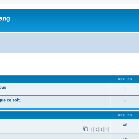
lang
ed search
REPLIES
tous
1
ue ce soit.
1
REPLIES
46
1
2
3
4