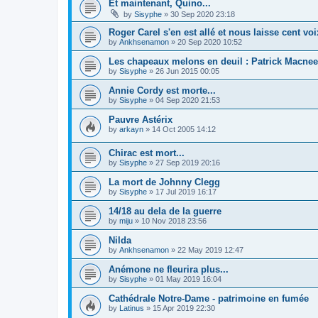
Et maintenant, Quino...
by
Sisyphe
»
30 Sep 2020 23:18
Roger Carel s'en est allé et nous laisse cent voix
by
Ankhsenamon
»
20 Sep 2020 10:52
Les chapeaux melons en deuil : Patrick Macnee
by
Sisyphe
»
26 Jun 2015 00:05
Annie Cordy est morte...
by
Sisyphe
»
04 Sep 2020 21:53
Pauvre Astérix
by
arkayn
»
14 Oct 2005 14:12
Chirac est mort...
by
Sisyphe
»
27 Sep 2019 20:16
La mort de Johnny Clegg
by
Sisyphe
»
17 Jul 2019 16:17
14/18 au dela de la guerre
by
miju
»
10 Nov 2018 23:56
Nilda
by
Ankhsenamon
»
22 May 2019 12:47
Anémone ne fleurira plus...
by
Sisyphe
»
01 May 2019 16:04
Cathédrale Notre-Dame - patrimoine en fumée
by
Latinus
»
15 Apr 2019 22:30