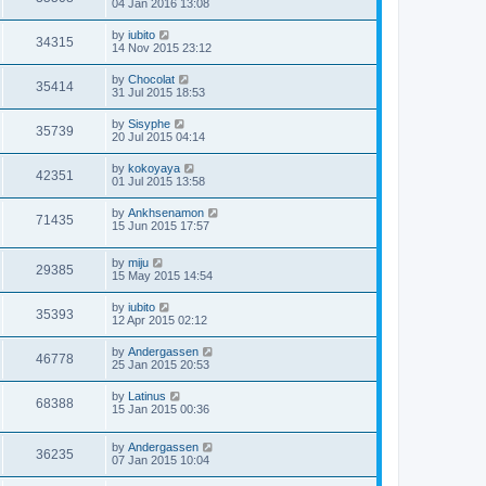
04 Jan 2016 13:08
by
iubito
34315
14 Nov 2015 23:12
by
Chocolat
35414
31 Jul 2015 18:53
by
Sisyphe
35739
20 Jul 2015 04:14
by
kokoyaya
42351
01 Jul 2015 13:58
by
Ankhsenamon
71435
15 Jun 2015 17:57
by
miju
29385
15 May 2015 14:54
by
iubito
35393
12 Apr 2015 02:12
by
Andergassen
46778
25 Jan 2015 20:53
by
Latinus
68388
15 Jan 2015 00:36
by
Andergassen
36235
07 Jan 2015 10:04