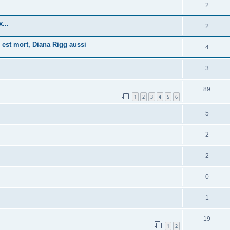
2
...
2
 est mort, Diana Rigg aussi
4
3
89
1
2
3
4
5
6
5
2
2
0
1
19
1
2