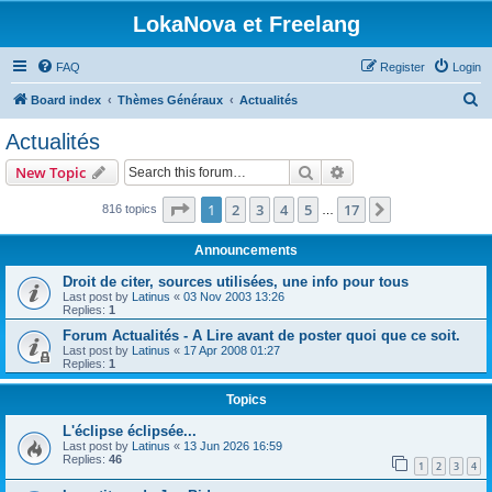
LokaNova et Freelang
FAQ
Register
Login
S
Board index
Thèmes Généraux
Actualités
e
Actualités
a
Search
Advanced search
New Topic
r
c
Page
1
of
17
1
2
3
4
5
17
Next
816 topics
…
h
Announcements
Droit de citer, sources utilisées, une info pour tous
Last post by
Latinus
«
03 Nov 2003 13:26
Replies:
1
Forum Actualités - A Lire avant de poster quoi que ce soit.
Last post by
Latinus
«
17 Apr 2008 01:27
Replies:
1
Topics
L'éclipse éclipsée...
Last post by
Latinus
«
13 Jun 2026 16:59
Replies:
46
1
2
3
4