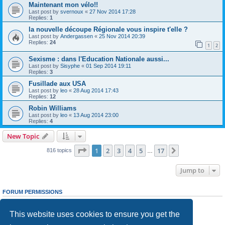
Maintenant mon vélo!!
Last post by
svernoux
«
27 Nov 2014 17:28
Replies:
1
la nouvelle découpe Régionale vous inspire t'elle ?
Last post by
Andergassen
«
25 Nov 2014 20:39
Replies:
24
1
2
Sexisme : dans l'Education Nationale aussi...
Last post by
Sisyphe
«
01 Sep 2014 19:11
Replies:
3
Fusillade aux USA
Last post by
leo
«
28 Aug 2014 17:43
Replies:
12
Robin Williams
Last post by
leo
«
13 Aug 2014 23:00
Replies:
4
New Topic
Page
1
of
17
1
2
3
4
5
17
Next
816 topics
…
Jump to
FORUM PERMISSIONS
You
cannot
post new topics in this forum
You
cannot
reply to topics in this forum
This website uses cookies to ensure you get the
You
cannot
edit your posts in this forum
You
cannot
delete your posts in this forum