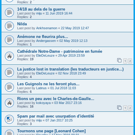
Replies:
2
14/18 au dela de la guerre
Last post by
miju
«
11 Jun 2019 16:44
Replies:
2
Nilda
Last post by
Ankhsenamon
«
22 May 2019 12:47
Anémone ne fleurira plus...
Last post by
Andergassen
«
02 May 2019 12:13
Replies:
1
Cathédrale Notre-Dame - patrimoine en fumée
Last post by
ElieDeLeuze
«
29 Apr 2019 23:59
Replies:
19
1
2
La justice lost in translation (les traducteurs en justice...)
Last post by
ElieDeLeuze
«
02 Nov 2018 23:49
Replies:
4
Les Guignols ne les feront plus...
Last post by
Latinus
«
01 Jul 2018 11:03
Replies:
6
Rions un peu avec le Charles-de-Gaulle...
Last post by
kokoyaya
«
03 Mar 2017 23:16
Replies:
16
1
2
Spam par mail avec usurpation d'identité
Last post by
miju
«
07 Jan 2017 10:25
Replies:
3
Tournons une page [Leonard Cohen]