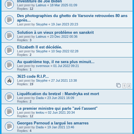
Investiture de Joe Biden
Last post by
Latinus
«
18 Mar 2025 01:09
Replies:
12
Des photographies du ghetto de Varsovie retrouvées 80 ans
après...
Last post by
Sisyphe
«
19 Jan 2023 20:23
Solution à un vieux problème en sanskrit
Last post by
Latinus
«
23 Dec 2022 00:36
Replies:
3
Elizabeth II est décédée.
Last post by
Sisyphe
«
10 Sep 2022 02:28
Replies:
2
Au quatrième top, il ne sera plus minuit...
Last post by
svernoux
«
01 Jul 2022 09:21
Replies:
1
3615 code R.I.P...
Last post by
Sisyphe
«
27 Jul 2021 13:38
Replies:
19
1
2
Liquéfication du bretzel : Mandryka est mort
Last post by
Dada
«
23 Jun 2021 16:09
Replies:
2
Le premier ministre qui parle "avé l'assent"
Last post by
leelou
«
02 Jun 2021 20:34
Replies:
12
Georges Pernoud a largué les amarres
Last post by
Dada
«
19 Jan 2021 13:46
Replies:
4