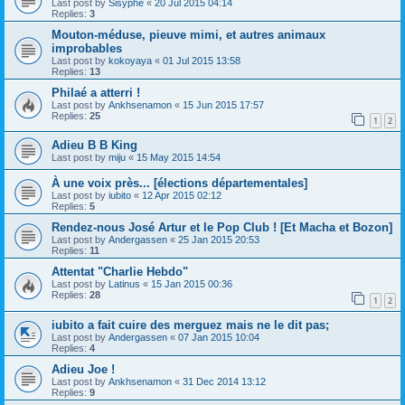
Last post by
Sisyphe
«
20 Jul 2015 04:14
Replies:
3
Mouton-méduse, pieuve mimi, et autres animaux
improbables
Last post by
kokoyaya
«
01 Jul 2015 13:58
Replies:
13
Philaé a atterri !
Last post by
Ankhsenamon
«
15 Jun 2015 17:57
Replies:
25
1
2
Adieu B B King
Last post by
miju
«
15 May 2015 14:54
À une voix près... [élections départementales]
Last post by
iubito
«
12 Apr 2015 02:12
Replies:
5
Rendez-nous José Artur et le Pop Club ! [Et Macha et Bozon]
Last post by
Andergassen
«
25 Jan 2015 20:53
Replies:
11
Attentat "Charlie Hebdo"
Last post by
Latinus
«
15 Jan 2015 00:36
Replies:
28
1
2
iubito a fait cuire des merguez mais ne le dit pas;
Last post by
Andergassen
«
07 Jan 2015 10:04
Replies:
4
Adieu Joe !
Last post by
Ankhsenamon
«
31 Dec 2014 13:12
Replies:
9