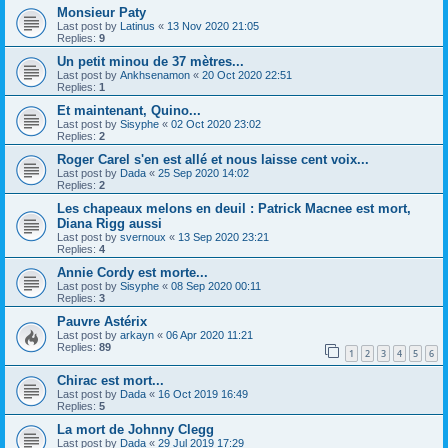
Monsieur Paty
Last post by
Latinus
«
13 Nov 2020 21:05
Replies:
9
Un petit minou de 37 mètres...
Last post by
Ankhsenamon
«
20 Oct 2020 22:51
Replies:
1
Et maintenant, Quino...
Last post by
Sisyphe
«
02 Oct 2020 23:02
Replies:
2
Roger Carel s'en est allé et nous laisse cent voix...
Last post by
Dada
«
25 Sep 2020 14:02
Replies:
2
Les chapeaux melons en deuil : Patrick Macnee est mort,
Diana Rigg aussi
Last post by
svernoux
«
13 Sep 2020 23:21
Replies:
4
Annie Cordy est morte...
Last post by
Sisyphe
«
08 Sep 2020 00:11
Replies:
3
Pauvre Astérix
Last post by
arkayn
«
06 Apr 2020 11:21
Replies:
89
1
2
3
4
5
6
Chirac est mort...
Last post by
Dada
«
16 Oct 2019 16:49
Replies:
5
La mort de Johnny Clegg
Last post by
Dada
«
29 Jul 2019 17:29