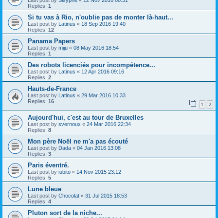
Last post by
Sisyphe
«
12 Nov 2016 00:31
Replies:
1
Si tu vas à Rio, n'oublie pas de monter là-haut...
Last post by
Latinus
«
18 Sep 2016 19:40
Replies:
12
Panama Papers
Last post by
miju
«
08 May 2016 18:54
Replies:
1
Des robots licenciés pour incompétence...
Last post by
Latinus
«
12 Apr 2016 09:16
Replies:
2
Hauts-de-France
Last post by
Latinus
«
29 Mar 2016 10:33
Replies:
16
1
2
Aujourd'hui, c'est au tour de Bruxelles
Last post by
svernoux
«
24 Mar 2016 22:34
Replies:
8
Mon père Noël ne m'a pas écouté
Last post by
Dada
«
04 Jan 2016 13:08
Replies:
3
Paris éventré.
Last post by
iubito
«
14 Nov 2015 23:12
Replies:
5
Lune bleue
Last post by
Chocolat
«
31 Jul 2015 18:53
Replies:
4
Pluton sort de la niche...