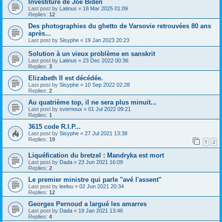
Investiture de Joe Biden
Last post by
Latinus
«
18 Mar 2025 01:09
Replies:
12
Des photographies du ghetto de Varsovie retrouvées 80 ans
après...
Last post by
Sisyphe
«
19 Jan 2023 20:23
Solution à un vieux problème en sanskrit
Last post by
Latinus
«
23 Dec 2022 00:36
Replies:
3
Elizabeth II est décédée.
Last post by
Sisyphe
«
10 Sep 2022 02:28
Replies:
2
Au quatrième top, il ne sera plus minuit...
Last post by
svernoux
«
01 Jul 2022 09:21
Replies:
1
3615 code R.I.P...
Last post by
Sisyphe
«
27 Jul 2021 13:38
Replies:
19
1
2
Liquéfication du bretzel : Mandryka est mort
Last post by
Dada
«
23 Jun 2021 16:09
Replies:
2
Le premier ministre qui parle "avé l'assent"
Last post by
leelou
«
02 Jun 2021 20:34
Replies:
12
Georges Pernoud a largué les amarres
Last post by
Dada
«
19 Jan 2021 13:46
Replies:
4