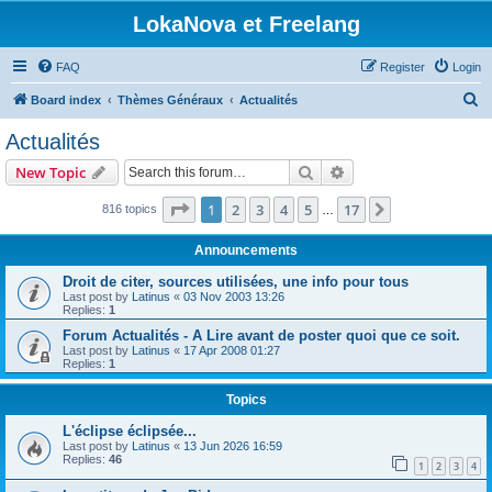
LokaNova et Freelang
FAQ
Register
Login
S
Board index
Thèmes Généraux
Actualités
e
Actualités
a
Search
Advanced search
New Topic
r
c
Page
1
of
17
1
2
3
4
5
17
Next
816 topics
…
h
Announcements
Droit de citer, sources utilisées, une info pour tous
Last post by
Latinus
«
03 Nov 2003 13:26
Replies:
1
Forum Actualités - A Lire avant de poster quoi que ce soit.
Last post by
Latinus
«
17 Apr 2008 01:27
Replies:
1
Topics
L'éclipse éclipsée...
Last post by
Latinus
«
13 Jun 2026 16:59
Replies:
46
1
2
3
4