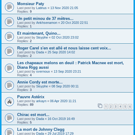
Monsieur Paty
Last post by
Latinus
«
13 Nov 2020 21:05
Replies:
9
Un petit minou de 37 mètres...
Last post by
Ankhsenamon
«
20 Oct 2020 22:51
Replies:
1
Et maintenant, Quino...
Last post by
Sisyphe
«
02 Oct 2020 23:02
Replies:
2
Roger Carel s'en est allé et nous laisse cent voix...
Last post by
Dada
«
25 Sep 2020 14:02
Replies:
2
Les chapeaux melons en deuil : Patrick Macnee est mort,
Diana Rigg aussi
Last post by
svernoux
«
13 Sep 2020 23:21
Replies:
4
Annie Cordy est morte...
Last post by
Sisyphe
«
08 Sep 2020 00:11
Replies:
3
Pauvre Astérix
Last post by
arkayn
«
06 Apr 2020 11:21
Replies:
89
1
2
3
4
5
6
Chirac est mort...
Last post by
Dada
«
16 Oct 2019 16:49
Replies:
5
La mort de Johnny Clegg
Last post by
Dada
«
29 Jul 2019 17:29