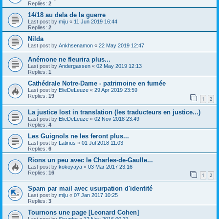
Replies:
2
14/18 au dela de la guerre
Last post by
miju
«
11 Jun 2019 16:44
Replies:
2
Nilda
Last post by
Ankhsenamon
«
22 May 2019 12:47
Anémone ne fleurira plus...
Last post by
Andergassen
«
02 May 2019 12:13
Replies:
1
Cathédrale Notre-Dame - patrimoine en fumée
Last post by
ElieDeLeuze
«
29 Apr 2019 23:59
Replies:
19
1
2
La justice lost in translation (les traducteurs en justice...)
Last post by
ElieDeLeuze
«
02 Nov 2018 23:49
Replies:
4
Les Guignols ne les feront plus...
Last post by
Latinus
«
01 Jul 2018 11:03
Replies:
6
Rions un peu avec le Charles-de-Gaulle...
Last post by
kokoyaya
«
03 Mar 2017 23:16
Replies:
16
1
2
Spam par mail avec usurpation d'identité
Last post by
miju
«
07 Jan 2017 10:25
Replies:
3
Tournons une page [Leonard Cohen]