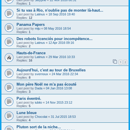
Last post by
Sisyphe
«
12 Nov 2016 00:31
Replies:
1
Si tu vas à Rio, n'oublie pas de monter là-haut...
Last post by
Latinus
«
18 Sep 2016 19:40
Replies:
12
Panama Papers
Last post by
miju
«
08 May 2016 18:54
Replies:
1
Des robots licenciés pour incompétence...
Last post by
Latinus
«
12 Apr 2016 09:16
Replies:
2
Hauts-de-France
Last post by
Latinus
«
29 Mar 2016 10:33
Replies:
16
1
2
Aujourd'hui, c'est au tour de Bruxelles
Last post by
svernoux
«
24 Mar 2016 22:34
Replies:
8
Mon père Noël ne m'a pas écouté
Last post by
Dada
«
04 Jan 2016 13:08
Replies:
3
Paris éventré.
Last post by
iubito
«
14 Nov 2015 23:12
Replies:
5
Lune bleue
Last post by
Chocolat
«
31 Jul 2015 18:53
Replies:
4
Pluton sort de la niche...