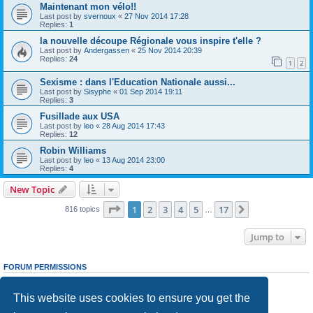
Maintenant mon vélo!!
Last post by
svernoux
«
27 Nov 2014 17:28
Replies:
1
la nouvelle découpe Régionale vous inspire t'elle ?
Last post by
Andergassen
«
25 Nov 2014 20:39
Replies:
24
1
2
Sexisme : dans l'Education Nationale aussi...
Last post by
Sisyphe
«
01 Sep 2014 19:11
Replies:
3
Fusillade aux USA
Last post by
leo
«
28 Aug 2014 17:43
Replies:
12
Robin Williams
Last post by
leo
«
13 Aug 2014 23:00
Replies:
4
New Topic
Page
1
of
17
1
2
3
4
5
17
Next
816 topics
…
Jump to
FORUM PERMISSIONS
You
cannot
post new topics in this forum
You
cannot
reply to topics in this forum
This website uses cookies to ensure you get the
You
cannot
edit your posts in this forum
You
cannot
delete your posts in this forum