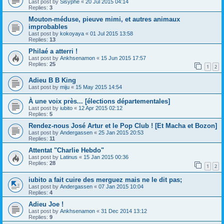
Last post by
Sisyphe
«
20 Jul 2015 04:14
Replies:
3
Mouton-méduse, pieuve mimi, et autres animaux
improbables
Last post by
kokoyaya
«
01 Jul 2015 13:58
Replies:
13
Philaé a atterri !
Last post by
Ankhsenamon
«
15 Jun 2015 17:57
Replies:
25
1
2
Adieu B B King
Last post by
miju
«
15 May 2015 14:54
À une voix près... [élections départementales]
Last post by
iubito
«
12 Apr 2015 02:12
Replies:
5
Rendez-nous José Artur et le Pop Club ! [Et Macha et Bozon]
Last post by
Andergassen
«
25 Jan 2015 20:53
Replies:
11
Attentat "Charlie Hebdo"
Last post by
Latinus
«
15 Jan 2015 00:36
Replies:
28
1
2
iubito a fait cuire des merguez mais ne le dit pas;
Last post by
Andergassen
«
07 Jan 2015 10:04
Replies:
4
Adieu Joe !
Last post by
Ankhsenamon
«
31 Dec 2014 13:12
Replies:
9