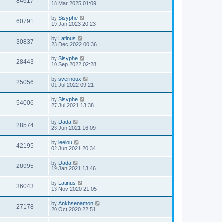
84617
18 Mar 2025 01:09
by
Sisyphe
60791
19 Jan 2023 20:23
by
Latinus
30837
23 Dec 2022 00:36
by
Sisyphe
28443
10 Sep 2022 02:28
by
svernoux
25056
01 Jul 2022 09:21
by
Sisyphe
54006
27 Jul 2021 13:38
by
Dada
28574
23 Jun 2021 16:09
by
leelou
42195
02 Jun 2021 20:34
by
Dada
28995
19 Jan 2021 13:46
by
Latinus
36043
13 Nov 2020 21:05
by
Ankhsenamon
27178
20 Oct 2020 22:51