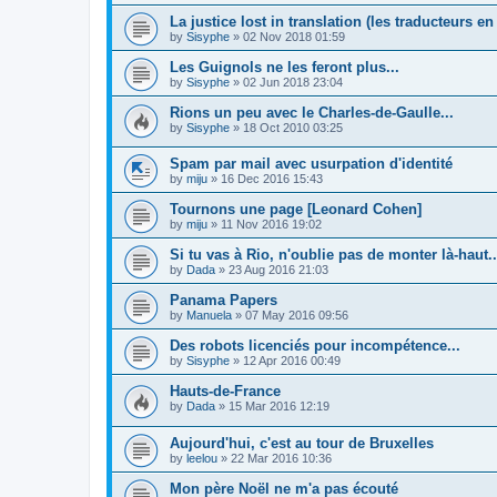
La justice lost in translation (les traducteurs en 
by
Sisyphe
»
02 Nov 2018 01:59
Les Guignols ne les feront plus...
by
Sisyphe
»
02 Jun 2018 23:04
Rions un peu avec le Charles-de-Gaulle...
by
Sisyphe
»
18 Oct 2010 03:25
Spam par mail avec usurpation d'identité
by
miju
»
16 Dec 2016 15:43
Tournons une page [Leonard Cohen]
by
miju
»
11 Nov 2016 19:02
Si tu vas à Rio, n'oublie pas de monter là-haut..
by
Dada
»
23 Aug 2016 21:03
Panama Papers
by
Manuela
»
07 May 2016 09:56
Des robots licenciés pour incompétence...
by
Sisyphe
»
12 Apr 2016 00:49
Hauts-de-France
by
Dada
»
15 Mar 2016 12:19
Aujourd'hui, c'est au tour de Bruxelles
by
leelou
»
22 Mar 2016 10:36
Mon père Noël ne m'a pas écouté