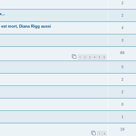
2
...
2
 est mort, Diana Rigg aussi
4
3
89
1
2
3
4
5
6
5
2
2
0
1
19
1
2