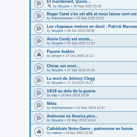
Et maintenant, Quino...
by
Sisyphe
»
30 Sep 2020 23:18
Roger Carel s'en est allé et nous laisse cent voix
by
Ankhsenamon
»
20 Sep 2020 10:52
Les chapeaux melons en deuil : Patrick Macnee
by
Sisyphe
»
26 Jun 2015 00:05
Annie Cordy est morte...
by
Sisyphe
»
04 Sep 2020 21:53
Pauvre Astérix
by
arkayn
»
14 Oct 2005 14:12
Chirac est mort...
by
Sisyphe
»
27 Sep 2019 20:16
La mort de Johnny Clegg
by
Sisyphe
»
17 Jul 2019 16:17
14/18 au dela de la guerre
by
miju
»
10 Nov 2018 23:56
Nilda
by
Ankhsenamon
»
22 May 2019 12:47
Anémone ne fleurira plus...
by
Sisyphe
»
01 May 2019 16:04
Cathédrale Notre-Dame - patrimoine en fumée
by
Latinus
»
15 Apr 2019 22:30