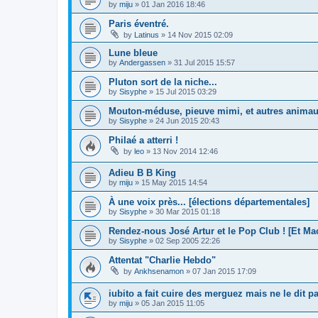
by
miju
»
01 Jan 2016 18:46
Paris éventré.
by
Latinus
»
14 Nov 2015 02:09
Lune bleue
by
Andergassen
»
31 Jul 2015 15:57
Pluton sort de la niche...
by
Sisyphe
»
15 Jul 2015 03:29
Mouton-méduse, pieuve mimi, et autres anima
by
Sisyphe
»
24 Jun 2015 20:43
Philaé a atterri !
by
leo
»
13 Nov 2014 12:46
Adieu B B King
by
miju
»
15 May 2015 14:54
À une voix près... [élections départementales]
by
Sisyphe
»
30 Mar 2015 01:18
Rendez-nous José Artur et le Pop Club ! [Et Ma
by
Sisyphe
»
02 Sep 2005 22:26
Attentat "Charlie Hebdo"
by
Ankhsenamon
»
07 Jan 2015 17:09
iubito a fait cuire des merguez mais ne le dit pa
by
miju
»
05 Jan 2015 11:05