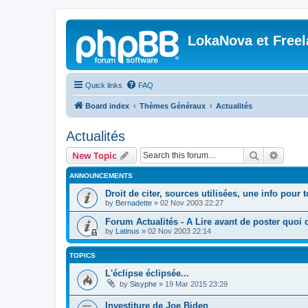
LokaNova et Free
Quick links
FAQ
Board index
Thèmes Généraux
Actualités
Actualités
Search
Advanc
New Topic
ANNOUNCEMENTS
Droit de citer, sources utilisées, une info pour 
by
Bernadette
»
02 Nov 2003 22:27
Forum Actualités - A Lire avant de poster quoi q
by
Latinus
»
02 Nov 2003 22:14
TOPICS
L'éclipse éclipsée...
by
Sisyphe
»
19 Mar 2015 23:29
Investiture de Joe Biden