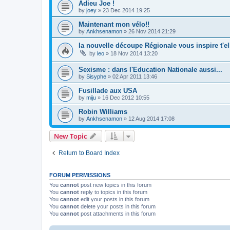
Adieu Joe !
by
joey
»
23 Dec 2014 19:25
Maintenant mon vélo!!
by
Ankhsenamon
»
26 Nov 2014 21:29
la nouvelle découpe Régionale vous inspire t'el
by
leo
»
18 Nov 2014 13:20
Sexisme : dans l'Education Nationale aussi...
by
Sisyphe
»
02 Apr 2011 13:46
Fusillade aux USA
by
miju
»
16 Dec 2012 10:55
Robin Williams
by
Ankhsenamon
»
12 Aug 2014 17:08
New Topic
Return to Board Index
FORUM PERMISSIONS
You
cannot
post new topics in this forum
You
cannot
reply to topics in this forum
You
cannot
edit your posts in this forum
You
cannot
delete your posts in this forum
You
cannot
post attachments in this forum