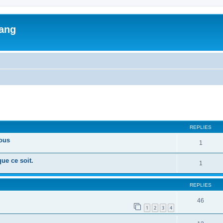
lang
ed search
REPLIES
tous
1
ue ce soit.
1
REPLIES
46
1
2
3
4