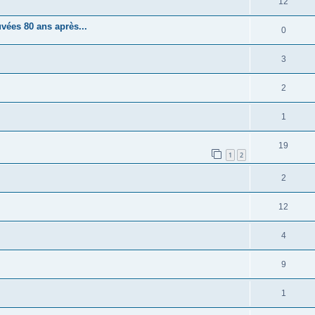
12
vées 80 ans après...
0
3
2
1
19
1
2
2
12
4
9
1