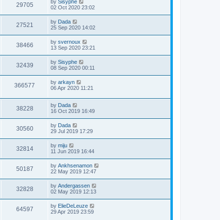
by
Sisyphe
29705
02 Oct 2020 23:02
by
Dada
27521
25 Sep 2020 14:02
by
svernoux
38466
13 Sep 2020 23:21
by
Sisyphe
32439
08 Sep 2020 00:11
by
arkayn
366577
06 Apr 2020 11:21
by
Dada
38228
16 Oct 2019 16:49
by
Dada
30560
29 Jul 2019 17:29
by
miju
32814
11 Jun 2019 16:44
by
Ankhsenamon
50187
22 May 2019 12:47
by
Andergassen
32828
02 May 2019 12:13
by
ElieDeLeuze
64597
29 Apr 2019 23:59