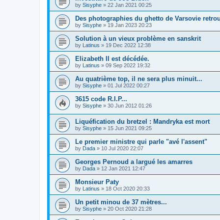
by
Sisyphe
»
22 Jan 2021 00:25
Des photographies du ghetto de Varsovie retrou
by
Sisyphe
»
19 Jan 2023 20:23
Solution à un vieux problème en sanskrit
by
Latinus
»
19 Dec 2022 12:38
Elizabeth II est décédée.
by
Latinus
»
09 Sep 2022 19:32
Au quatrième top, il ne sera plus minuit...
by
Sisyphe
»
01 Jul 2022 00:27
3615 code R.I.P...
by
Sisyphe
»
30 Jun 2012 01:26
Liquéfication du bretzel : Mandryka est mort
by
Sisyphe
»
15 Jun 2021 09:25
Le premier ministre qui parle "avé l'assent"
by
Dada
»
10 Jul 2020 22:07
Georges Pernoud a largué les amarres
by
Dada
»
12 Jan 2021 12:47
Monsieur Paty
by
Latinus
»
18 Oct 2020 20:33
Un petit minou de 37 mètres...
by
Sisyphe
»
20 Oct 2020 21:28