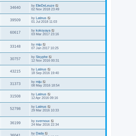
by
ElieDeLeuze
34640
02 Nov 2018 23:49
by
Latinus
39509
01 Jul 2018 11:03
by
kokoyaya
60617
03 Mar 2017 23:16
by
miju
33148
07 Jan 2017 10:25
by
Sisyphe
30757
12 Nov 2016 00:31
by
Latinus
43215
18 Sep 2016 19:40
by
miju
31373
08 May 2016 18:54
by
Latinus
31508
12 Apr 2016 09:16
by
Latinus
52798
29 Mar 2016 10:33
by
svernoux
36199
24 Mar 2016 22:34
by
Dada
36041