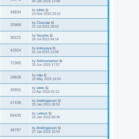
04 Jan 2016 13:08
by
iubito
34834
14 Nov 2015 23:12
by
Chocolat
35968
31 Jul 2015 18:53
by
Sisyphe
36221
20 Jul 2015 04:14
by
kokoyaya
42924
01 Jul 2015 13:58
by
Ankhsenamon
72365
15 Jun 2015 17:57
by
miju
29838
15 May 2015 14:54
by
iubito
35952
12 Apr 2015 02:12
by
Andergassen
47438
25 Jan 2015 20:53
by
Latinus
69435
15 Jan 2015 00:36
by
Andergassen
36787
07 Jan 2015 10:04