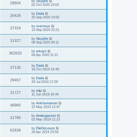
by
Sisyphe
28604
02 Oct 2020 23:02
by
Dada
26428
25 Sep 2020 14:02
by
svernoux
37329
13 Sep 2020 23:21
by
Sisyphe
31327
08 Sep 2020 00:11
by
arkayn
362620
06 Apr 2020 11:21
by
Dada
37130
16 Oct 2019 16:49
by
Dada
29467
29 Jul 2019 17:29
by
miju
31727
11 Jun 2019 16:44
by
Ankhsenamon
48960
22 May 2019 12:47
by
Andergassen
31780
02 May 2019 12:13
by
ElieDeLeuze
62838
29 Apr 2019 23:59