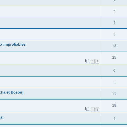
5
4
3
ux improbables
13
25
1
2
0
5
cha et Bozon]
11
28
1
2
s;
4