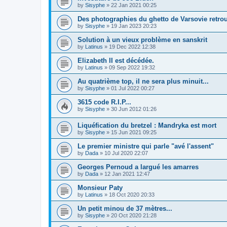
by
Sisyphe
»
22 Jan 2021 00:25
Des photographies du ghetto de Varsovie retrou
by
Sisyphe
»
19 Jan 2023 20:23
Solution à un vieux problème en sanskrit
by
Latinus
»
19 Dec 2022 12:38
Elizabeth II est décédée.
by
Latinus
»
09 Sep 2022 19:32
Au quatrième top, il ne sera plus minuit...
by
Sisyphe
»
01 Jul 2022 00:27
3615 code R.I.P...
by
Sisyphe
»
30 Jun 2012 01:26
Liquéfication du bretzel : Mandryka est mort
by
Sisyphe
»
15 Jun 2021 09:25
Le premier ministre qui parle "avé l'assent"
by
Dada
»
10 Jul 2020 22:07
Georges Pernoud a largué les amarres
by
Dada
»
12 Jan 2021 12:47
Monsieur Paty
by
Latinus
»
18 Oct 2020 20:33
Un petit minou de 37 mètres...
by
Sisyphe
»
20 Oct 2020 21:28