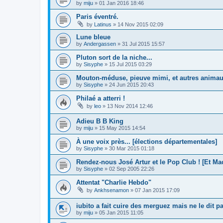
by
miju
»
01 Jan 2016 18:46
Paris éventré.
by
Latinus
»
14 Nov 2015 02:09
Lune bleue
by
Andergassen
»
31 Jul 2015 15:57
Pluton sort de la niche...
by
Sisyphe
»
15 Jul 2015 03:29
Mouton-méduse, pieuve mimi, et autres anima
by
Sisyphe
»
24 Jun 2015 20:43
Philaé a atterri !
by
leo
»
13 Nov 2014 12:46
Adieu B B King
by
miju
»
15 May 2015 14:54
À une voix près... [élections départementales]
by
Sisyphe
»
30 Mar 2015 01:18
Rendez-nous José Artur et le Pop Club ! [Et Ma
by
Sisyphe
»
02 Sep 2005 22:26
Attentat "Charlie Hebdo"
by
Ankhsenamon
»
07 Jan 2015 17:09
iubito a fait cuire des merguez mais ne le dit pa
by
miju
»
05 Jan 2015 11:05