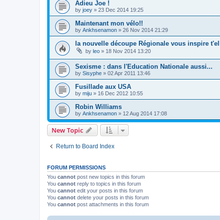
Adieu Joe !
by
joey
»
23 Dec 2014 19:25
Maintenant mon vélo!!
by
Ankhsenamon
»
26 Nov 2014 21:29
la nouvelle découpe Régionale vous inspire t'el
by
leo
»
18 Nov 2014 13:20
Sexisme : dans l'Education Nationale aussi...
by
Sisyphe
»
02 Apr 2011 13:46
Fusillade aux USA
by
miju
»
16 Dec 2012 10:55
Robin Williams
by
Ankhsenamon
»
12 Aug 2014 17:08
New Topic
Return to Board Index
FORUM PERMISSIONS
You
cannot
post new topics in this forum
You
cannot
reply to topics in this forum
You
cannot
edit your posts in this forum
You
cannot
delete your posts in this forum
You
cannot
post attachments in this forum