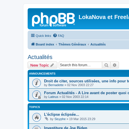
LokaNova et Free
Quick links
FAQ
Board index
Thèmes Généraux
Actualités
Actualités
Search
Advanc
New Topic
ANNOUNCEMENTS
Droit de citer, sources utilisées, une info pour 
by
Bernadette
»
02 Nov 2003 22:27
Forum Actualités - A Lire avant de poster quoi q
by
Latinus
»
02 Nov 2003 22:14
TOPICS
L'éclipse éclipsée...
by
Sisyphe
»
19 Mar 2015 23:29
Investiture de Joe Biden