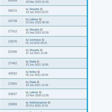
83099
18 Mar 2025 01:09
by
Sisyphe
59572
19 Jan 2023 20:23
by
Latinus
29739
23 Dec 2022 00:36
by
Sisyphe
27312
10 Sep 2022 02:28
by
svernoux
23976
01 Jul 2022 09:21
by
Sisyphe
52346
27 Jul 2021 13:38
by
Dada
27462
23 Jun 2021 16:09
by
leelou
40932
02 Jun 2021 20:34
by
Dada
27855
19 Jan 2021 13:46
by
Latinus
34837
13 Nov 2020 21:05
by
Ankhsenamon
26069
20 Oct 2020 22:51