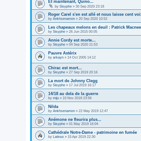
Et maintenant, Quino...
by
Sisyphe
»
30 Sep 2020 23:18
Roger Carel s'en est allé et nous laisse cent voix
by
Ankhsenamon
»
20 Sep 2020 10:52
Les chapeaux melons en deuil : Patrick Macnee
by
Sisyphe
»
26 Jun 2015 00:05
Annie Cordy est morte...
by
Sisyphe
»
04 Sep 2020 21:53
Pauvre Astérix
by
arkayn
»
14 Oct 2005 14:12
Chirac est mort...
by
Sisyphe
»
27 Sep 2019 20:16
La mort de Johnny Clegg
by
Sisyphe
»
17 Jul 2019 16:17
14/18 au dela de la guerre
by
miju
»
10 Nov 2018 23:56
Nilda
by
Ankhsenamon
»
22 May 2019 12:47
Anémone ne fleurira plus...
by
Sisyphe
»
01 May 2019 16:04
Cathédrale Notre-Dame - patrimoine en fumée
by
Latinus
»
15 Apr 2019 22:30