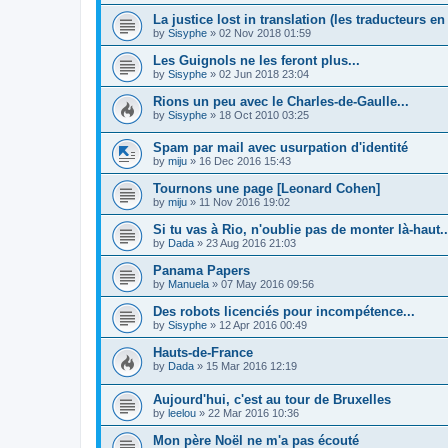
La justice lost in translation (les traducteurs en 
by
Sisyphe
»
02 Nov 2018 01:59
Les Guignols ne les feront plus...
by
Sisyphe
»
02 Jun 2018 23:04
Rions un peu avec le Charles-de-Gaulle...
by
Sisyphe
»
18 Oct 2010 03:25
Spam par mail avec usurpation d'identité
by
miju
»
16 Dec 2016 15:43
Tournons une page [Leonard Cohen]
by
miju
»
11 Nov 2016 19:02
Si tu vas à Rio, n'oublie pas de monter là-haut..
by
Dada
»
23 Aug 2016 21:03
Panama Papers
by
Manuela
»
07 May 2016 09:56
Des robots licenciés pour incompétence...
by
Sisyphe
»
12 Apr 2016 00:49
Hauts-de-France
by
Dada
»
15 Mar 2016 12:19
Aujourd'hui, c'est au tour de Bruxelles
by
leelou
»
22 Mar 2016 10:36
Mon père Noël ne m'a pas écouté