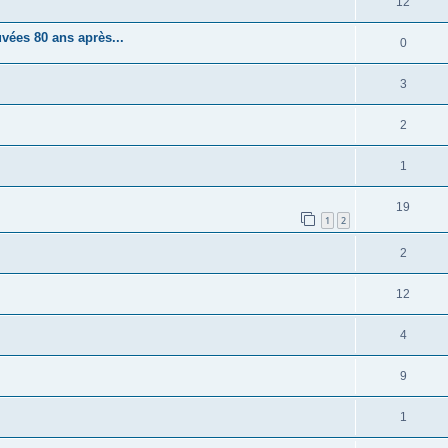
12
vées 80 ans après...
0
3
2
1
19
1
2
2
12
4
9
1