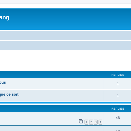
lang
ed search
REPLIES
tous
1
ue ce soit.
1
REPLIES
46
1
2
3
4