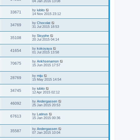
04 Jan 2016 13:08
by
iubito
33671
14 Nov 2015 23:12
by
Chocolat
34769
31 Jul 2015 18:53
by
Sisyphe
35108
20 Jul 2015 04:14
by
kokoyaya
41654
01 Jul 2015 13:58
by
Ankhsenamon
70675
15 Jun 2015 17:57
by
miju
28769
15 May 2015 14:54
by
iubito
34745
12 Apr 2015 02:12
by
Andergassen
46092
25 Jan 2015 20:53
by
Latinus
67613
15 Jan 2015 00:36
by
Andergassen
35587
07 Jan 2015 10:04