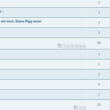
2
...
2
 est mort, Diana Rigg aussi
4
3
89
1
2
3
4
5
6
5
2
2
0
1
19
1
2