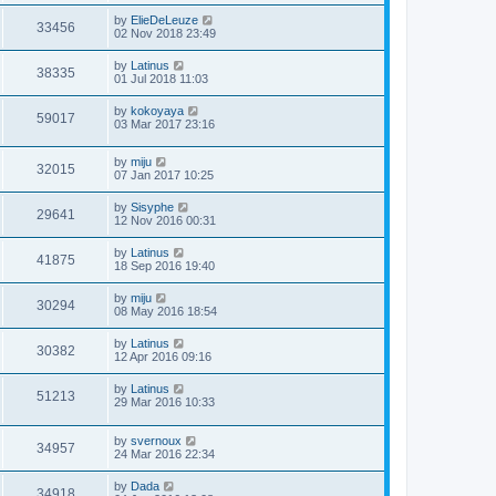
by
ElieDeLeuze
33456
02 Nov 2018 23:49
by
Latinus
38335
01 Jul 2018 11:03
by
kokoyaya
59017
03 Mar 2017 23:16
by
miju
32015
07 Jan 2017 10:25
by
Sisyphe
29641
12 Nov 2016 00:31
by
Latinus
41875
18 Sep 2016 19:40
by
miju
30294
08 May 2016 18:54
by
Latinus
30382
12 Apr 2016 09:16
by
Latinus
51213
29 Mar 2016 10:33
by
svernoux
34957
24 Mar 2016 22:34
by
Dada
34918