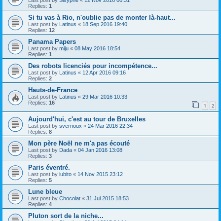
Last post by
Sisyphe
«
12 Nov 2016 00:31
Replies:
1
Si tu vas à Rio, n'oublie pas de monter là-haut...
Last post by
Latinus
«
18 Sep 2016 19:40
Replies:
12
Panama Papers
Last post by
miju
«
08 May 2016 18:54
Replies:
1
Des robots licenciés pour incompétence...
Last post by
Latinus
«
12 Apr 2016 09:16
Replies:
2
Hauts-de-France
Last post by
Latinus
«
29 Mar 2016 10:33
Replies:
16
1
2
Aujourd'hui, c'est au tour de Bruxelles
Last post by
svernoux
«
24 Mar 2016 22:34
Replies:
8
Mon père Noël ne m'a pas écouté
Last post by
Dada
«
04 Jan 2016 13:08
Replies:
3
Paris éventré.
Last post by
iubito
«
14 Nov 2015 23:12
Replies:
5
Lune bleue
Last post by
Chocolat
«
31 Jul 2015 18:53
Replies:
4
Pluton sort de la niche...