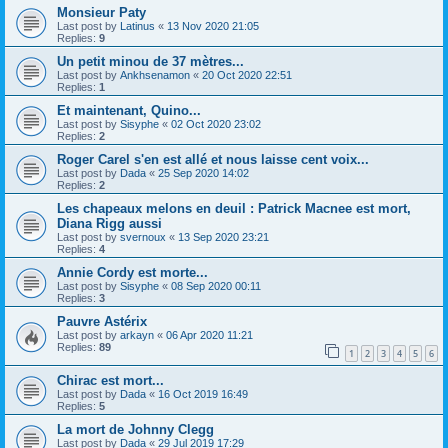
Monsieur Paty
Last post by
Latinus
«
13 Nov 2020 21:05
Replies:
9
Un petit minou de 37 mètres...
Last post by
Ankhsenamon
«
20 Oct 2020 22:51
Replies:
1
Et maintenant, Quino...
Last post by
Sisyphe
«
02 Oct 2020 23:02
Replies:
2
Roger Carel s'en est allé et nous laisse cent voix...
Last post by
Dada
«
25 Sep 2020 14:02
Replies:
2
Les chapeaux melons en deuil : Patrick Macnee est mort,
Diana Rigg aussi
Last post by
svernoux
«
13 Sep 2020 23:21
Replies:
4
Annie Cordy est morte...
Last post by
Sisyphe
«
08 Sep 2020 00:11
Replies:
3
Pauvre Astérix
Last post by
arkayn
«
06 Apr 2020 11:21
Replies:
89
1
2
3
4
5
6
Chirac est mort...
Last post by
Dada
«
16 Oct 2019 16:49
Replies:
5
La mort de Johnny Clegg
Last post by
Dada
«
29 Jul 2019 17:29