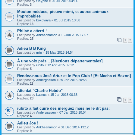
Last post by
Sisyphe
«
20 Jul 2015 04:14
Replies:
3
Mouton-méduse, pieuve mimi, et autres animaux
improbables
Last post by
kokoyaya
«
01 Jul 2015 13:58
Replies:
13
Philaé a atterri !
Last post by
Ankhsenamon
«
15 Jun 2015 17:57
Replies:
25
1
2
Adieu B B King
Last post by
miju
«
15 May 2015 14:54
À une voix près... [élections départementales]
Last post by
iubito
«
12 Apr 2015 02:12
Replies:
5
Rendez-nous José Artur et le Pop Club ! [Et Macha et Bozon]
Last post by
Andergassen
«
25 Jan 2015 20:53
Replies:
11
Attentat "Charlie Hebdo"
Last post by
Latinus
«
15 Jan 2015 00:36
Replies:
28
1
2
iubito a fait cuire des merguez mais ne le dit pas;
Last post by
Andergassen
«
07 Jan 2015 10:04
Replies:
4
Adieu Joe !
Last post by
Ankhsenamon
«
31 Dec 2014 13:12
Replies:
9