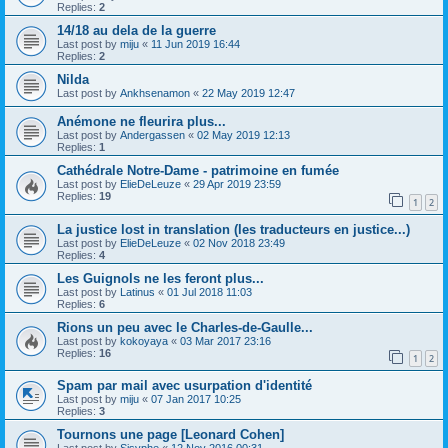
Replies:
2
14/18 au dela de la guerre
Last post by
miju
«
11 Jun 2019 16:44
Replies:
2
Nilda
Last post by
Ankhsenamon
«
22 May 2019 12:47
Anémone ne fleurira plus...
Last post by
Andergassen
«
02 May 2019 12:13
Replies:
1
Cathédrale Notre-Dame - patrimoine en fumée
Last post by
ElieDeLeuze
«
29 Apr 2019 23:59
Replies:
19
1
2
La justice lost in translation (les traducteurs en justice...)
Last post by
ElieDeLeuze
«
02 Nov 2018 23:49
Replies:
4
Les Guignols ne les feront plus...
Last post by
Latinus
«
01 Jul 2018 11:03
Replies:
6
Rions un peu avec le Charles-de-Gaulle...
Last post by
kokoyaya
«
03 Mar 2017 23:16
Replies:
16
1
2
Spam par mail avec usurpation d'identité
Last post by
miju
«
07 Jan 2017 10:25
Replies:
3
Tournons une page [Leonard Cohen]