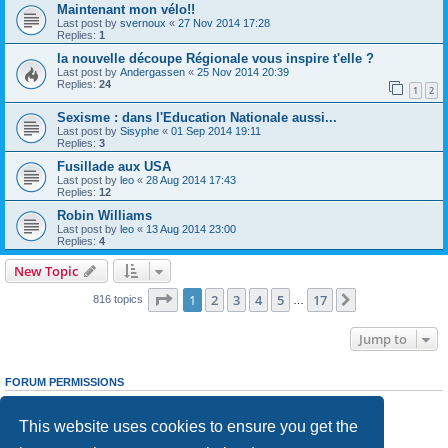
Maintenant mon vélo!!
Last post by
svernoux
«
27 Nov 2014 17:28
Replies:
1
la nouvelle découpe Régionale vous inspire t'elle ?
Last post by
Andergassen
«
25 Nov 2014 20:39
Replies:
24
1
2
Sexisme : dans l'Education Nationale aussi...
Last post by
Sisyphe
«
01 Sep 2014 19:11
Replies:
3
Fusillade aux USA
Last post by
leo
«
28 Aug 2014 17:43
Replies:
12
Robin Williams
Last post by
leo
«
13 Aug 2014 23:00
Replies:
4
New Topic
Page
1
of
17
1
2
3
4
5
17
Next
816 topics
…
Jump to
FORUM PERMISSIONS
You
cannot
post new topics in this forum
You
cannot
reply to topics in this forum
This website uses cookies to ensure you get the
You
cannot
edit your posts in this forum
You
cannot
delete your posts in this forum