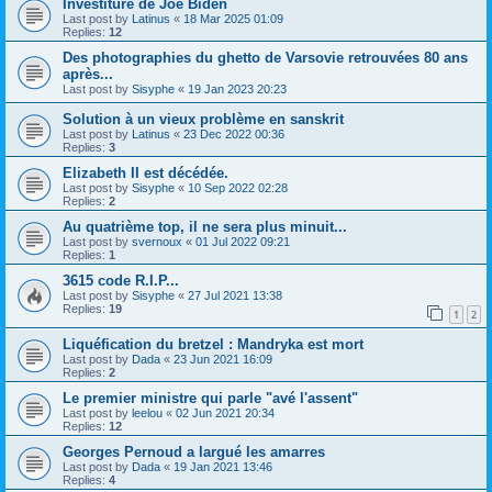
Investiture de Joe Biden
Last post by
Latinus
«
18 Mar 2025 01:09
Replies:
12
Des photographies du ghetto de Varsovie retrouvées 80 ans
après...
Last post by
Sisyphe
«
19 Jan 2023 20:23
Solution à un vieux problème en sanskrit
Last post by
Latinus
«
23 Dec 2022 00:36
Replies:
3
Elizabeth II est décédée.
Last post by
Sisyphe
«
10 Sep 2022 02:28
Replies:
2
Au quatrième top, il ne sera plus minuit...
Last post by
svernoux
«
01 Jul 2022 09:21
Replies:
1
3615 code R.I.P...
Last post by
Sisyphe
«
27 Jul 2021 13:38
Replies:
19
1
2
Liquéfication du bretzel : Mandryka est mort
Last post by
Dada
«
23 Jun 2021 16:09
Replies:
2
Le premier ministre qui parle "avé l'assent"
Last post by
leelou
«
02 Jun 2021 20:34
Replies:
12
Georges Pernoud a largué les amarres
Last post by
Dada
«
19 Jan 2021 13:46
Replies:
4