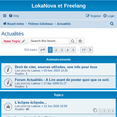
LokaNova et Freelang
FAQ
Register
Login
S
Board index
Thèmes Généraux
Actualités
e
Actualités
a
Search
Advanced search
New Topic
r
c
Page
1
of
17
1
2
3
4
5
17
Next
816 topics
…
h
Announcements
Droit de citer, sources utilisées, une info pour tous
Last post by
Latinus
«
03 Nov 2003 13:26
Replies:
1
Forum Actualités - A Lire avant de poster quoi que ce soit.
Last post by
Latinus
«
17 Apr 2008 01:27
Replies:
1
Topics
L'éclipse éclipsée...
Last post by
Latinus
«
13 Jun 2026 16:59
Replies:
46
1
2
3
4