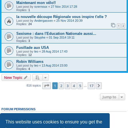
Maintenant mon vélo!!
Last post by
svernoux
«
27 Nov 2014 17:28
Replies:
1
la nouvelle découpe Régionale vous inspire t'elle ?
Last post by
Andergassen
«
25 Nov 2014 20:39
Replies:
24
1
2
Sexisme : dans l'Education Nationale aussi...
Last post by
Sisyphe
«
01 Sep 2014 19:11
Replies:
3
Fusillade aux USA
Last post by
leo
«
28 Aug 2014 17:43
Replies:
12
Robin Williams
Last post by
leo
«
13 Aug 2014 23:00
Replies:
4
New Topic
Page
1
of
17
1
2
3
4
5
17
Next
816 topics
…
Jump to
FORUM PERMISSIONS
You
cannot
post new topics in this forum
You
cannot
reply to topics in this forum
This website uses cookies to ensure you get the
You
cannot
edit your posts in this forum
You
cannot
delete your posts in this forum