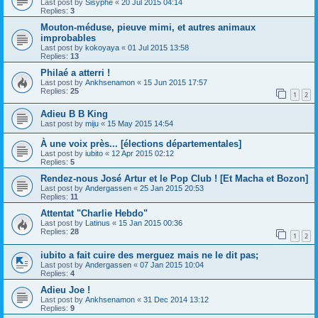
Last post by
Sisyphe
«
20 Jul 2015 04:14
Replies:
3
Mouton-méduse, pieuve mimi, et autres animaux
improbables
Last post by
kokoyaya
«
01 Jul 2015 13:58
Replies:
13
Philaé a atterri !
Last post by
Ankhsenamon
«
15 Jun 2015 17:57
Replies:
25
1
2
Adieu B B King
Last post by
miju
«
15 May 2015 14:54
À une voix près... [élections départementales]
Last post by
iubito
«
12 Apr 2015 02:12
Replies:
5
Rendez-nous José Artur et le Pop Club ! [Et Macha et Bozon]
Last post by
Andergassen
«
25 Jan 2015 20:53
Replies:
11
Attentat "Charlie Hebdo"
Last post by
Latinus
«
15 Jan 2015 00:36
Replies:
28
1
2
iubito a fait cuire des merguez mais ne le dit pas;
Last post by
Andergassen
«
07 Jan 2015 10:04
Replies:
4
Adieu Joe !
Last post by
Ankhsenamon
«
31 Dec 2014 13:12
Replies:
9