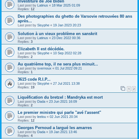
Investiture de Joe Biden
Last post by
Latinus
«
18 Mar 2025 01:09
Replies:
12
Des photographies du ghetto de Varsovie retrouvées 80 ans
après...
Last post by
Sisyphe
«
19 Jan 2023 20:23
Solution à un vieux problème en sanskrit
Last post by
Latinus
«
23 Dec 2022 00:36
Replies:
3
Elizabeth II est décédée.
Last post by
Sisyphe
«
10 Sep 2022 02:28
Replies:
2
Au quatrième top, il ne sera plus minuit...
Last post by
svernoux
«
01 Jul 2022 09:21
Replies:
1
3615 code R.I.P...
Last post by
Sisyphe
«
27 Jul 2021 13:38
Replies:
19
1
2
Liquéfication du bretzel : Mandryka est mort
Last post by
Dada
«
23 Jun 2021 16:09
Replies:
2
Le premier ministre qui parle "avé l'assent"
Last post by
leelou
«
02 Jun 2021 20:34
Replies:
12
Georges Pernoud a largué les amarres
Last post by
Dada
«
19 Jan 2021 13:46
Replies:
4