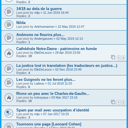
Replies:
2
14/18 au dela de la guerre
Last post by
miju
«
11 Jun 2019 16:44
Replies:
2
Nilda
Last post by
Ankhsenamon
«
22 May 2019 12:47
Anémone ne fleurira plus...
Last post by
Andergassen
«
02 May 2019 12:13
Replies:
1
Cathédrale Notre-Dame - patrimoine en fumée
Last post by
ElieDeLeuze
«
29 Apr 2019 23:59
Replies:
19
1
2
La justice lost in translation (les traducteurs en justice...)
Last post by
ElieDeLeuze
«
02 Nov 2018 23:49
Replies:
4
Les Guignols ne les feront plus...
Last post by
Latinus
«
01 Jul 2018 11:03
Replies:
6
Rions un peu avec le Charles-de-Gaulle...
Last post by
kokoyaya
«
03 Mar 2017 23:16
Replies:
16
1
2
Spam par mail avec usurpation d'identité
Last post by
miju
«
07 Jan 2017 10:25
Replies:
3
Tournons une page [Leonard Cohen]