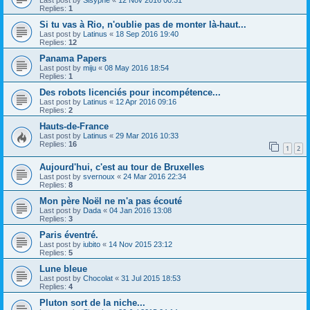
Last post by
Sisyphe
«
12 Nov 2016 00:31
Replies:
1
Si tu vas à Rio, n'oublie pas de monter là-haut...
Last post by
Latinus
«
18 Sep 2016 19:40
Replies:
12
Panama Papers
Last post by
miju
«
08 May 2016 18:54
Replies:
1
Des robots licenciés pour incompétence...
Last post by
Latinus
«
12 Apr 2016 09:16
Replies:
2
Hauts-de-France
Last post by
Latinus
«
29 Mar 2016 10:33
Replies:
16
1
2
Aujourd'hui, c'est au tour de Bruxelles
Last post by
svernoux
«
24 Mar 2016 22:34
Replies:
8
Mon père Noël ne m'a pas écouté
Last post by
Dada
«
04 Jan 2016 13:08
Replies:
3
Paris éventré.
Last post by
iubito
«
14 Nov 2015 23:12
Replies:
5
Lune bleue
Last post by
Chocolat
«
31 Jul 2015 18:53
Replies:
4
Pluton sort de la niche...