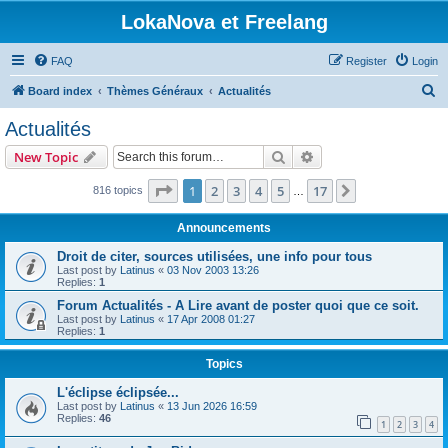
LokaNova et Freelang
FAQ
Register
Login
S
Board index
Thèmes Généraux
Actualités
e
Actualités
a
Search
Advanced search
New Topic
r
c
Page
1
of
17
1
2
3
4
5
17
Next
816 topics
…
h
Announcements
Droit de citer, sources utilisées, une info pour tous
Last post by
Latinus
«
03 Nov 2003 13:26
Replies:
1
Forum Actualités - A Lire avant de poster quoi que ce soit.
Last post by
Latinus
«
17 Apr 2008 01:27
Replies:
1
Topics
L'éclipse éclipsée...
Last post by
Latinus
«
13 Jun 2026 16:59
Replies:
46
1
2
3
4