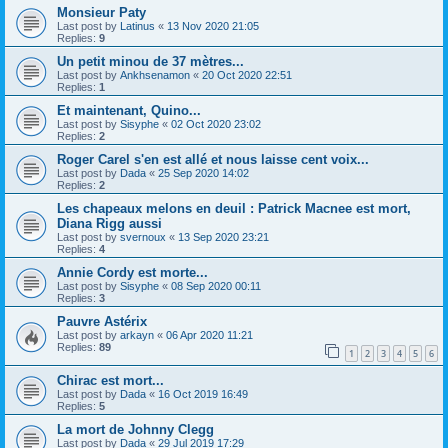
Monsieur Paty
Last post by
Latinus
«
13 Nov 2020 21:05
Replies:
9
Un petit minou de 37 mètres...
Last post by
Ankhsenamon
«
20 Oct 2020 22:51
Replies:
1
Et maintenant, Quino...
Last post by
Sisyphe
«
02 Oct 2020 23:02
Replies:
2
Roger Carel s'en est allé et nous laisse cent voix...
Last post by
Dada
«
25 Sep 2020 14:02
Replies:
2
Les chapeaux melons en deuil : Patrick Macnee est mort,
Diana Rigg aussi
Last post by
svernoux
«
13 Sep 2020 23:21
Replies:
4
Annie Cordy est morte...
Last post by
Sisyphe
«
08 Sep 2020 00:11
Replies:
3
Pauvre Astérix
Last post by
arkayn
«
06 Apr 2020 11:21
Replies:
89
1
2
3
4
5
6
Chirac est mort...
Last post by
Dada
«
16 Oct 2019 16:49
Replies:
5
La mort de Johnny Clegg
Last post by
Dada
«
29 Jul 2019 17:29