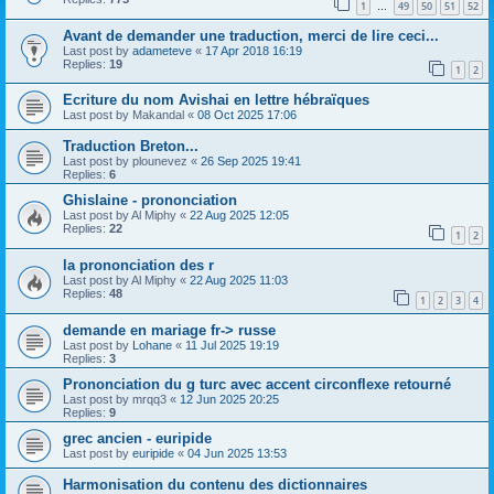
1
49
50
51
52
…
Avant de demander une traduction, merci de lire ceci...
Last post by
adameteve
«
17 Apr 2018 16:19
Replies:
19
1
2
Ecriture du nom Avishai en lettre hébraïques
Last post by
Makandal
«
08 Oct 2025 17:06
Traduction Breton...
Last post by
plounevez
«
26 Sep 2025 19:41
Replies:
6
Ghislaine - prononciation
Last post by
Al Miphy
«
22 Aug 2025 12:05
Replies:
22
1
2
la prononciation des r
Last post by
Al Miphy
«
22 Aug 2025 11:03
Replies:
48
1
2
3
4
demande en mariage fr-> russe
Last post by
Lohane
«
11 Jul 2025 19:19
Replies:
3
Prononciation du g turc avec accent circonflexe retourné
Last post by
mrqq3
«
12 Jun 2025 20:25
Replies:
9
grec ancien - euripide
Last post by
euripide
«
04 Jun 2025 13:53
Harmonisation du contenu des dictionnaires