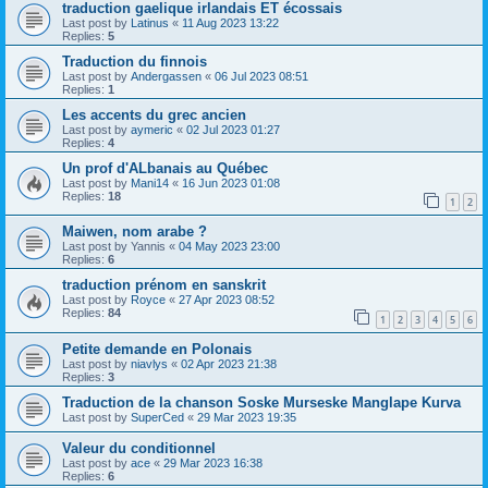
traduction gaelique irlandais ET écossais
Last post by
Latinus
«
11 Aug 2023 13:22
Replies:
5
Traduction du finnois
Last post by
Andergassen
«
06 Jul 2023 08:51
Replies:
1
Les accents du grec ancien
Last post by
aymeric
«
02 Jul 2023 01:27
Replies:
4
Un prof d'ALbanais au Québec
Last post by
Mani14
«
16 Jun 2023 01:08
Replies:
18
1
2
Maiwen, nom arabe ?
Last post by
Yannis
«
04 May 2023 23:00
Replies:
6
traduction prénom en sanskrit
Last post by
Royce
«
27 Apr 2023 08:52
Replies:
84
1
2
3
4
5
6
Petite demande en Polonais
Last post by
niavlys
«
02 Apr 2023 21:38
Replies:
3
Traduction de la chanson Soske Murseske Manglape Kurva
Last post by
SuperCed
«
29 Mar 2023 19:35
Valeur du conditionnel
Last post by
ace
«
29 Mar 2023 16:38
Replies:
6