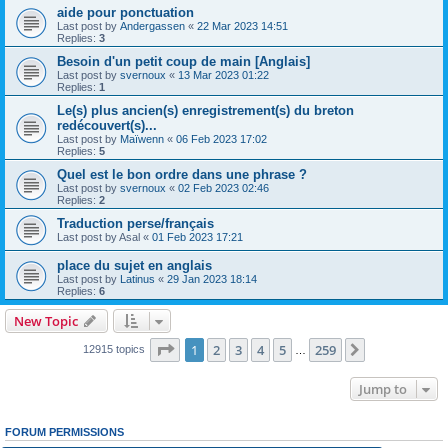
aide pour ponctuation
Last post by
Andergassen
«
22 Mar 2023 14:51
Replies:
3
Besoin d'un petit coup de main [Anglais]
Last post by
svernoux
«
13 Mar 2023 01:22
Replies:
1
Le(s) plus ancien(s) enregistrement(s) du breton
redécouvert(s)...
Last post by
Maïwenn
«
06 Feb 2023 17:02
Replies:
5
Quel est le bon ordre dans une phrase ?
Last post by
svernoux
«
02 Feb 2023 02:46
Replies:
2
Traduction perse/français
Last post by
Asal
«
01 Feb 2023 17:21
place du sujet en anglais
Last post by
Latinus
«
29 Jan 2023 18:14
Replies:
6
New Topic
Page
1
of
259
1
2
3
4
5
259
Next
12915 topics
…
Jump to
FORUM PERMISSIONS