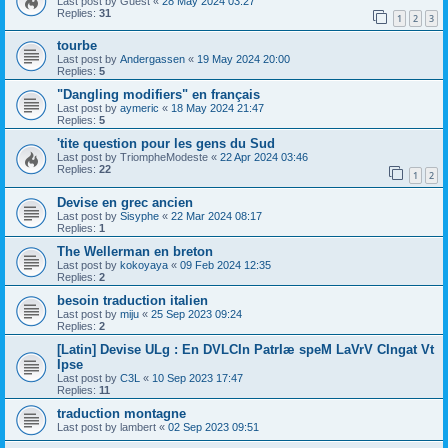
Last post by
Guest
«
28 May 2024 03:27
Replies:
31
1
2
3
tourbe
Last post by
Andergassen
«
19 May 2024 20:00
Replies:
5
"Dangling modifiers" en français
Last post by
aymeric
«
18 May 2024 21:47
Replies:
5
'tite question pour les gens du Sud
Last post by
TriompheModeste
«
22 Apr 2024 03:46
Replies:
22
1
2
Devise en grec ancien
Last post by
Sisyphe
«
22 Mar 2024 08:17
Replies:
1
The Wellerman en breton
Last post by
kokoyaya
«
09 Feb 2024 12:35
Replies:
2
besoin traduction italien
Last post by
miju
«
25 Sep 2023 09:24
Replies:
2
[Latin] Devise ULg : En DVLCIn PatrIæ speM LaVrV CIngat Vt
Ipse
Last post by
C3L
«
10 Sep 2023 17:47
Replies:
11
traduction montagne
Last post by
lambert
«
02 Sep 2023 09:51