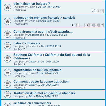
déclinaison en bulgare ?
Last post by
Soizic
«
29 Sep 2024 22:46
Replies:
17
1
2
traduction de prénoms français > sanskrit
Last post by
Gwen
«
02 Aug 2024 05:32
Replies:
244
1
14
15
16
17
…
Contrairement à quoi il s’était attendu,...
Last post by
Andergassen
«
17 Jul 2024 08:28
Replies:
8
Latin ? > Français
Last post by
kisscool
«
16 Jul 2024 22:19
Replies:
7
Southern California : Californie du Sud ou sud de la
Californie ?
Last post by
Dada
«
24 Jun 2024 22:09
Replies:
3
signification de taiki en japonais
Last post by
Taiki
«
23 Jun 2024 17:29
Replies:
5
Comment trouver la bonne traduction
Last post by
Dada
«
19 Jun 2024 19:44
Replies:
3
Traduction d'un mot en gaélique irlandais
Last post by
Snk
«
28 May 2024 22:22
Je t'aime en camerounais