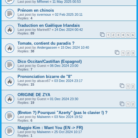
Last post by
MRenet
«
11 May 2025 00:53
Prénom en chinois
Last post by
svernoux
«
02 Feb 2025 20:11
Replies:
4
Traduction en Gaëlique Irlandais
Last post by
Marine87
«
24 Dec 2024 00:42
Replies:
89
1
2
3
4
5
6
Tomate, contient du paradis ?
Last post by
Andergassen
«
15 Dec 2024 10:40
Replies:
38
1
2
3
Dico Occitan/Castillan (Espagnol)
Last post by
Guest
«
06 Dec 2024 23:00
Replies:
7
Prononciation bizarre de "8"
Last post by
alsaco67
«
03 Dec 2024 23:17
Replies:
15
1
2
ORIGINE DE ZYA
Last post by
Guest
«
01 Dec 2024 23:30
Replies:
19
1
2
(Breton ?) Pourquoi "Azerty" (pas le clavier !) ?
Last post by
Maïwenn
«
03 Nov 2024 19:52
Replies:
6
Maggie Kim : Want You (EN -> FR)
Last post by
Maïwenn
«
25 Oct 2024 10:17
Replies:
1