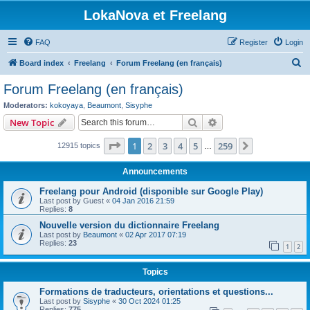
LokaNova et Freelang
FAQ
Register
Login
S
Board index
Freelang
Forum Freelang (en français)
e
Forum Freelang (en français)
a
Moderators:
kokoyaya
,
Beaumont
,
Sisyphe
r
Search
Advanced search
New Topic
c
Page
1
of
259
1
2
3
4
5
259
Next
12915 topics
h
…
Announcements
Freelang pour Android (disponible sur Google Play)
Last post by
Guest
«
04 Jan 2016 21:59
Replies:
8
Nouvelle version du dictionnaire Freelang
Last post by
Beaumont
«
02 Apr 2017 07:19
Replies:
23
1
2
Topics
Formations de traducteurs, orientations et questions...
Last post by
Sisyphe
«
30 Oct 2024 01:25
Replies:
775