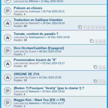
Last post by
MRenet
«
11 May 2025 00:53
Prénom en chinois
Last post by
svernoux
«
02 Feb 2025 20:11
Replies:
4
Traduction en Gaëlique Irlandais
Last post by
Marine87
«
24 Dec 2024 00:42
Replies:
89
1
2
3
4
5
6
Tomate, contient du paradis ?
Last post by
Andergassen
«
15 Dec 2024 10:40
Replies:
38
1
2
3
Dico Occitan/Castillan (Espagnol)
Last post by
Guest
«
06 Dec 2024 23:00
Replies:
7
Prononciation bizarre de "8"
Last post by
alsaco67
«
03 Dec 2024 23:17
Replies:
15
1
2
ORIGINE DE ZYA
Last post by
Guest
«
01 Dec 2024 23:30
Replies:
19
1
2
(Breton ?) Pourquoi "Azerty" (pas le clavier !) ?
Last post by
Maïwenn
«
03 Nov 2024 19:52
Replies:
6
Maggie Kim : Want You (EN -> FR)
Last post by
Maïwenn
«
25 Oct 2024 10:17
Replies:
1