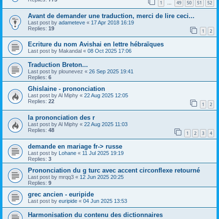
1
49
50
51
52
…
Avant de demander une traduction, merci de lire ceci...
Last post by
adameteve
«
17 Apr 2018 16:19
Replies:
19
1
2
Ecriture du nom Avishai en lettre hébraïques
Last post by
Makandal
«
08 Oct 2025 17:06
Traduction Breton...
Last post by
plounevez
«
26 Sep 2025 19:41
Replies:
6
Ghislaine - prononciation
Last post by
Al Miphy
«
22 Aug 2025 12:05
Replies:
22
1
2
la prononciation des r
Last post by
Al Miphy
«
22 Aug 2025 11:03
Replies:
48
1
2
3
4
demande en mariage fr-> russe
Last post by
Lohane
«
11 Jul 2025 19:19
Replies:
3
Prononciation du g turc avec accent circonflexe retourné
Last post by
mrqq3
«
12 Jun 2025 20:25
Replies:
9
grec ancien - euripide
Last post by
euripide
«
04 Jun 2025 13:53
Harmonisation du contenu des dictionnaires