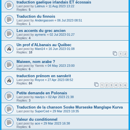
traduction gaelique irlandais ET écossais
Last post by
Latinus
«
11 Aug 2023 13:22
Replies:
5
Traduction du finnois
Last post by
Andergassen
«
06 Jul 2023 08:51
Replies:
1
Les accents du grec ancien
Last post by
aymeric
«
02 Jul 2023 01:27
Replies:
4
Un prof d'ALbanais au Québec
Last post by
Mani14
«
16 Jun 2023 01:08
Replies:
18
1
2
Maiwen, nom arabe ?
Last post by
Yannis
«
04 May 2023 23:00
Replies:
6
traduction prénom en sanskrit
Last post by
Royce
«
27 Apr 2023 08:52
Replies:
84
1
2
3
4
5
6
Petite demande en Polonais
Last post by
niavlys
«
02 Apr 2023 21:38
Replies:
3
Traduction de la chanson Soske Murseske Manglape Kurva
Last post by
SuperCed
«
29 Mar 2023 19:35
Valeur du conditionnel
Last post by
ace
«
29 Mar 2023 16:38
Replies:
6