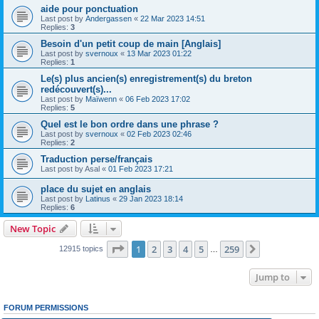
aide pour ponctuation
Last post by
Andergassen
«
22 Mar 2023 14:51
Replies:
3
Besoin d'un petit coup de main [Anglais]
Last post by
svernoux
«
13 Mar 2023 01:22
Replies:
1
Le(s) plus ancien(s) enregistrement(s) du breton
redécouvert(s)...
Last post by
Maïwenn
«
06 Feb 2023 17:02
Replies:
5
Quel est le bon ordre dans une phrase ?
Last post by
svernoux
«
02 Feb 2023 02:46
Replies:
2
Traduction perse/français
Last post by
Asal
«
01 Feb 2023 17:21
place du sujet en anglais
Last post by
Latinus
«
29 Jan 2023 18:14
Replies:
6
New Topic
Page
1
of
259
1
2
3
4
5
259
Next
12915 topics
…
Jump to
FORUM PERMISSIONS