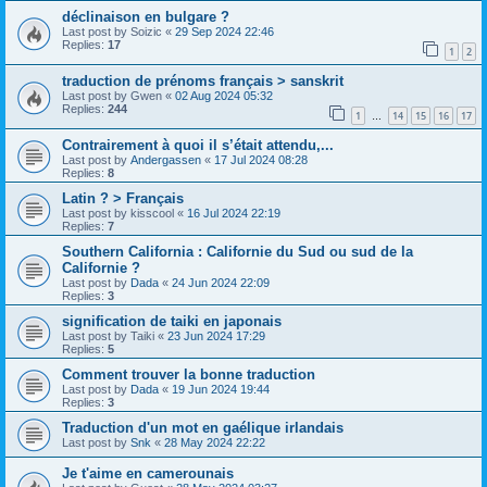
déclinaison en bulgare ?
Last post by
Soizic
«
29 Sep 2024 22:46
Replies:
17
1
2
traduction de prénoms français > sanskrit
Last post by
Gwen
«
02 Aug 2024 05:32
Replies:
244
1
14
15
16
17
…
Contrairement à quoi il s’était attendu,...
Last post by
Andergassen
«
17 Jul 2024 08:28
Replies:
8
Latin ? > Français
Last post by
kisscool
«
16 Jul 2024 22:19
Replies:
7
Southern California : Californie du Sud ou sud de la
Californie ?
Last post by
Dada
«
24 Jun 2024 22:09
Replies:
3
signification de taiki en japonais
Last post by
Taiki
«
23 Jun 2024 17:29
Replies:
5
Comment trouver la bonne traduction
Last post by
Dada
«
19 Jun 2024 19:44
Replies:
3
Traduction d'un mot en gaélique irlandais
Last post by
Snk
«
28 May 2024 22:22
Je t'aime en camerounais