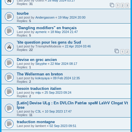
Last post by
Guest
«
28 May 2024 03:27
Replies:
31
1
2
3
tourbe
Last post by
Andergassen
«
19 May 2024 20:00
Replies:
5
"Dangling modifiers" en français
Last post by
aymeric
«
18 May 2024 21:47
Replies:
5
'tite question pour les gens du Sud
Last post by
TriompheModeste
«
22 Apr 2024 03:46
Replies:
22
1
2
Devise en grec ancien
Last post by
Sisyphe
«
22 Mar 2024 08:17
Replies:
1
The Wellerman en breton
Last post by
kokoyaya
«
09 Feb 2024 12:35
Replies:
2
besoin traduction italien
Last post by
miju
«
25 Sep 2023 09:24
Replies:
2
[Latin] Devise ULg : En DVLCIn PatrIæ speM LaVrV CIngat Vt
Ipse
Last post by
C3L
«
10 Sep 2023 17:47
Replies:
11
traduction montagne
Last post by
lambert
«
02 Sep 2023 09:51