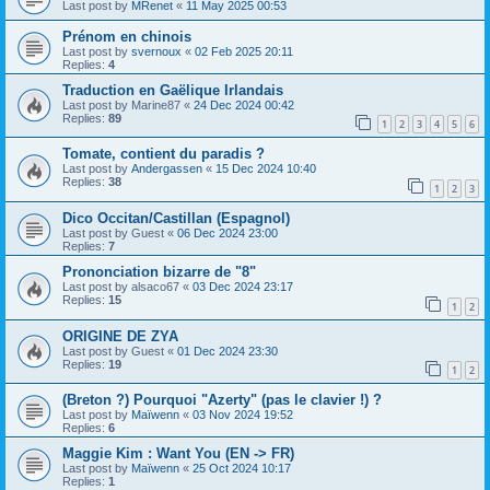
Last post by
MRenet
«
11 May 2025 00:53
Prénom en chinois
Last post by
svernoux
«
02 Feb 2025 20:11
Replies:
4
Traduction en Gaëlique Irlandais
Last post by
Marine87
«
24 Dec 2024 00:42
Replies:
89
1
2
3
4
5
6
Tomate, contient du paradis ?
Last post by
Andergassen
«
15 Dec 2024 10:40
Replies:
38
1
2
3
Dico Occitan/Castillan (Espagnol)
Last post by
Guest
«
06 Dec 2024 23:00
Replies:
7
Prononciation bizarre de "8"
Last post by
alsaco67
«
03 Dec 2024 23:17
Replies:
15
1
2
ORIGINE DE ZYA
Last post by
Guest
«
01 Dec 2024 23:30
Replies:
19
1
2
(Breton ?) Pourquoi "Azerty" (pas le clavier !) ?
Last post by
Maïwenn
«
03 Nov 2024 19:52
Replies:
6
Maggie Kim : Want You (EN -> FR)
Last post by
Maïwenn
«
25 Oct 2024 10:17
Replies:
1