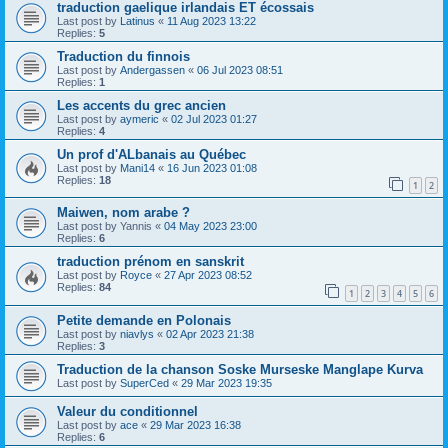
traduction gaelique irlandais ET écossais
Last post by
Latinus
«
11 Aug 2023 13:22
Replies:
5
Traduction du finnois
Last post by
Andergassen
«
06 Jul 2023 08:51
Replies:
1
Les accents du grec ancien
Last post by
aymeric
«
02 Jul 2023 01:27
Replies:
4
Un prof d'ALbanais au Québec
Last post by
Mani14
«
16 Jun 2023 01:08
Replies:
18
1
2
Maiwen, nom arabe ?
Last post by
Yannis
«
04 May 2023 23:00
Replies:
6
traduction prénom en sanskrit
Last post by
Royce
«
27 Apr 2023 08:52
Replies:
84
1
2
3
4
5
6
Petite demande en Polonais
Last post by
niavlys
«
02 Apr 2023 21:38
Replies:
3
Traduction de la chanson Soske Murseske Manglape Kurva
Last post by
SuperCed
«
29 Mar 2023 19:35
Valeur du conditionnel
Last post by
ace
«
29 Mar 2023 16:38
Replies:
6