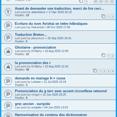
1
49
50
51
52
…
Avant de demander une traduction, merci de lire ceci...
Last post by
adameteve
«
17 Apr 2018 16:19
Replies:
19
1
2
Ecriture du nom Avishai en lettre hébraïques
Last post by
Makandal
«
08 Oct 2025 17:06
Traduction Breton...
Last post by
plounevez
«
26 Sep 2025 19:41
Replies:
6
Ghislaine - prononciation
Last post by
Al Miphy
«
22 Aug 2025 12:05
Replies:
22
1
2
la prononciation des r
Last post by
Al Miphy
«
22 Aug 2025 11:03
Replies:
48
1
2
3
4
demande en mariage fr-> russe
Last post by
Lohane
«
11 Jul 2025 19:19
Replies:
3
Prononciation du g turc avec accent circonflexe retourné
Last post by
mrqq3
«
12 Jun 2025 20:25
Replies:
9
grec ancien - euripide
Last post by
euripide
«
04 Jun 2025 13:53
Harmonisation du contenu des dictionnaires