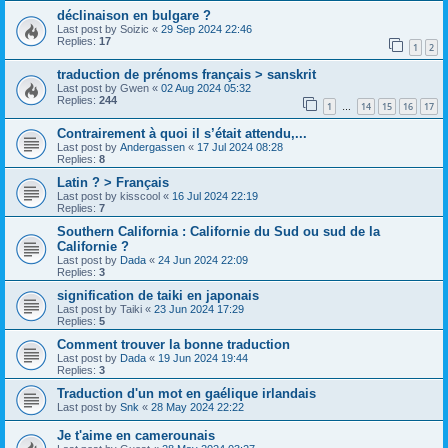
déclinaison en bulgare ?
Last post by
Soizic
«
29 Sep 2024 22:46
Replies:
17
1
2
traduction de prénoms français > sanskrit
Last post by
Gwen
«
02 Aug 2024 05:32
Replies:
244
1
14
15
16
17
…
Contrairement à quoi il s’était attendu,...
Last post by
Andergassen
«
17 Jul 2024 08:28
Replies:
8
Latin ? > Français
Last post by
kisscool
«
16 Jul 2024 22:19
Replies:
7
Southern California : Californie du Sud ou sud de la
Californie ?
Last post by
Dada
«
24 Jun 2024 22:09
Replies:
3
signification de taiki en japonais
Last post by
Taiki
«
23 Jun 2024 17:29
Replies:
5
Comment trouver la bonne traduction
Last post by
Dada
«
19 Jun 2024 19:44
Replies:
3
Traduction d'un mot en gaélique irlandais
Last post by
Snk
«
28 May 2024 22:22
Je t'aime en camerounais