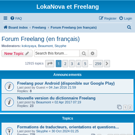
LokaNova et Freelang
FAQ
Register
Login
S
Board index
Freelang
Forum Freelang (en français)
e
Forum Freelang (en français)
a
Moderators:
kokoyaya
,
Beaumont
,
Sisyphe
r
Search
Advanced search
New Topic
c
Page
1
of
259
1
2
3
4
5
259
Next
12915 topics
h
…
Announcements
Freelang pour Android (disponible sur Google Play)
Last post by
Guest
«
04 Jan 2016 21:59
Replies:
8
Nouvelle version du dictionnaire Freelang
Last post by
Beaumont
«
02 Apr 2017 07:19
Replies:
23
1
2
Topics
Formations de traducteurs, orientations et questions...
Last post by
Sisyphe
«
30 Oct 2024 01:25
Replies:
775