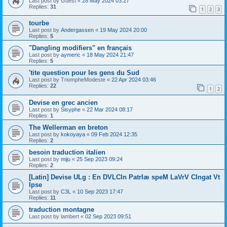
Last post by
Guest
«
28 May 2024 03:27
Replies:
31
1
2
3
tourbe
Last post by
Andergassen
«
19 May 2024 20:00
Replies:
5
"Dangling modifiers" en français
Last post by
aymeric
«
18 May 2024 21:47
Replies:
5
'tite question pour les gens du Sud
Last post by
TriompheModeste
«
22 Apr 2024 03:46
Replies:
22
1
2
Devise en grec ancien
Last post by
Sisyphe
«
22 Mar 2024 08:17
Replies:
1
The Wellerman en breton
Last post by
kokoyaya
«
09 Feb 2024 12:35
Replies:
2
besoin traduction italien
Last post by
miju
«
25 Sep 2023 09:24
Replies:
2
[Latin] Devise ULg : En DVLCIn PatrIæ speM LaVrV CIngat Vt
Ipse
Last post by
C3L
«
10 Sep 2023 17:47
Replies:
11
traduction montagne
Last post by
lambert
«
02 Sep 2023 09:51