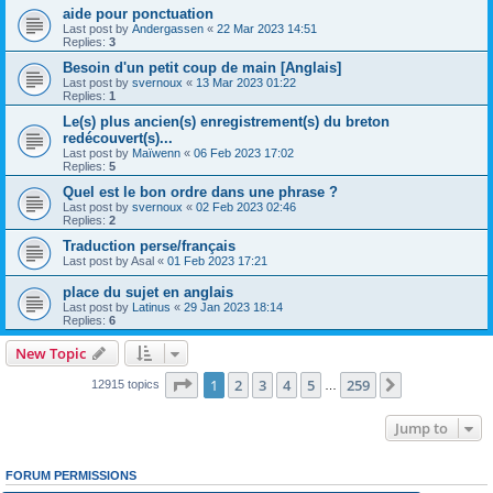
aide pour ponctuation
Last post by
Andergassen
«
22 Mar 2023 14:51
Replies:
3
Besoin d'un petit coup de main [Anglais]
Last post by
svernoux
«
13 Mar 2023 01:22
Replies:
1
Le(s) plus ancien(s) enregistrement(s) du breton
redécouvert(s)...
Last post by
Maïwenn
«
06 Feb 2023 17:02
Replies:
5
Quel est le bon ordre dans une phrase ?
Last post by
svernoux
«
02 Feb 2023 02:46
Replies:
2
Traduction perse/français
Last post by
Asal
«
01 Feb 2023 17:21
place du sujet en anglais
Last post by
Latinus
«
29 Jan 2023 18:14
Replies:
6
New Topic
Page
1
of
259
1
2
3
4
5
259
Next
12915 topics
…
Jump to
FORUM PERMISSIONS