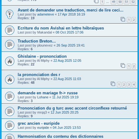
1
49
50
51
52
…
Avant de demander une traduction, merci de lire ceci...
Last post by
adameteve
«
17 Apr 2018 16:19
Replies:
19
1
2
Ecriture du nom Avishai en lettre hébraïques
Last post by
Makandal
«
08 Oct 2025 17:06
Traduction Breton...
Last post by
plounevez
«
26 Sep 2025 19:41
Replies:
6
Ghislaine - prononciation
Last post by
Al Miphy
«
22 Aug 2025 12:05
Replies:
22
1
2
la prononciation des r
Last post by
Al Miphy
«
22 Aug 2025 11:03
Replies:
48
1
2
3
4
demande en mariage fr-> russe
Last post by
Lohane
«
11 Jul 2025 19:19
Replies:
3
Prononciation du g turc avec accent circonflexe retourné
Last post by
mrqq3
«
12 Jun 2025 20:25
Replies:
9
grec ancien - euripide
Last post by
euripide
«
04 Jun 2025 13:53
Harmonisation du contenu des dictionnaires