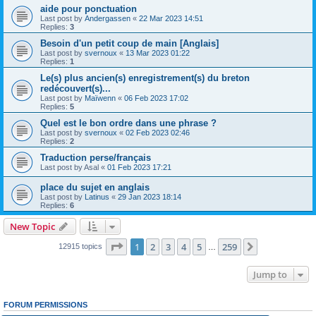
aide pour ponctuation
Last post by
Andergassen
«
22 Mar 2023 14:51
Replies:
3
Besoin d'un petit coup de main [Anglais]
Last post by
svernoux
«
13 Mar 2023 01:22
Replies:
1
Le(s) plus ancien(s) enregistrement(s) du breton
redécouvert(s)...
Last post by
Maïwenn
«
06 Feb 2023 17:02
Replies:
5
Quel est le bon ordre dans une phrase ?
Last post by
svernoux
«
02 Feb 2023 02:46
Replies:
2
Traduction perse/français
Last post by
Asal
«
01 Feb 2023 17:21
place du sujet en anglais
Last post by
Latinus
«
29 Jan 2023 18:14
Replies:
6
New Topic
Page
1
of
259
1
2
3
4
5
259
Next
12915 topics
…
Jump to
FORUM PERMISSIONS