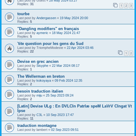
Last post by
Guest
«
28 May 2024 03:27
Replies:
31
1
2
3
tourbe
Last post by
Andergassen
«
19 May 2024 20:00
Replies:
5
"Dangling modifiers" en français
Last post by
aymeric
«
18 May 2024 21:47
Replies:
5
'tite question pour les gens du Sud
Last post by
TriompheModeste
«
22 Apr 2024 03:46
Replies:
22
1
2
Devise en grec ancien
Last post by
Sisyphe
«
22 Mar 2024 08:17
Replies:
1
The Wellerman en breton
Last post by
kokoyaya
«
09 Feb 2024 12:35
Replies:
2
besoin traduction italien
Last post by
miju
«
25 Sep 2023 09:24
Replies:
2
[Latin] Devise ULg : En DVLCIn PatrIæ speM LaVrV CIngat Vt
Ipse
Last post by
C3L
«
10 Sep 2023 17:47
Replies:
11
traduction montagne
Last post by
lambert
«
02 Sep 2023 09:51