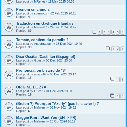
Last post by
MRenet
«
11 May 2025 00:53
Prénom en chinois
Last post by
svernoux
«
02 Feb 2025 20:11
Replies:
4
Traduction en Gaëlique Irlandais
Last post by
Marine87
«
24 Dec 2024 00:42
Replies:
89
1
2
3
4
5
6
Tomate, contient du paradis ?
Last post by
Andergassen
«
15 Dec 2024 10:40
Replies:
38
1
2
3
Dico Occitan/Castillan (Espagnol)
Last post by
Guest
«
06 Dec 2024 23:00
Replies:
7
Prononciation bizarre de "8"
Last post by
alsaco67
«
03 Dec 2024 23:17
Replies:
15
1
2
ORIGINE DE ZYA
Last post by
Guest
«
01 Dec 2024 23:30
Replies:
19
1
2
(Breton ?) Pourquoi "Azerty" (pas le clavier !) ?
Last post by
Maïwenn
«
03 Nov 2024 19:52
Replies:
6
Maggie Kim : Want You (EN -> FR)
Last post by
Maïwenn
«
25 Oct 2024 10:17
Replies:
1