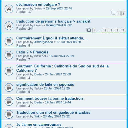
déclinaison en bulgare ?
Last post by
Soizic
«
29 Sep 2024 22:46
Replies:
17
1
2
traduction de prénoms français > sanskrit
Last post by
Gwen
«
02 Aug 2024 05:32
Replies:
244
1
14
15
16
17
…
Contrairement à quoi il s’était attendu,...
Last post by
Andergassen
«
17 Jul 2024 08:28
Replies:
8
Latin ? > Français
Last post by
kisscool
«
16 Jul 2024 22:19
Replies:
7
Southern California : Californie du Sud ou sud de la
Californie ?
Last post by
Dada
«
24 Jun 2024 22:09
Replies:
3
signification de taiki en japonais
Last post by
Taiki
«
23 Jun 2024 17:29
Replies:
5
Comment trouver la bonne traduction
Last post by
Dada
«
19 Jun 2024 19:44
Replies:
3
Traduction d'un mot en gaélique irlandais
Last post by
Snk
«
28 May 2024 22:22
Je t'aime en camerounais