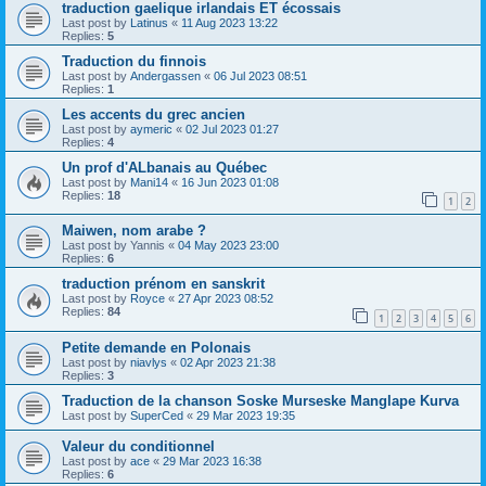
traduction gaelique irlandais ET écossais
Last post by
Latinus
«
11 Aug 2023 13:22
Replies:
5
Traduction du finnois
Last post by
Andergassen
«
06 Jul 2023 08:51
Replies:
1
Les accents du grec ancien
Last post by
aymeric
«
02 Jul 2023 01:27
Replies:
4
Un prof d'ALbanais au Québec
Last post by
Mani14
«
16 Jun 2023 01:08
Replies:
18
1
2
Maiwen, nom arabe ?
Last post by
Yannis
«
04 May 2023 23:00
Replies:
6
traduction prénom en sanskrit
Last post by
Royce
«
27 Apr 2023 08:52
Replies:
84
1
2
3
4
5
6
Petite demande en Polonais
Last post by
niavlys
«
02 Apr 2023 21:38
Replies:
3
Traduction de la chanson Soske Murseske Manglape Kurva
Last post by
SuperCed
«
29 Mar 2023 19:35
Valeur du conditionnel
Last post by
ace
«
29 Mar 2023 16:38
Replies:
6