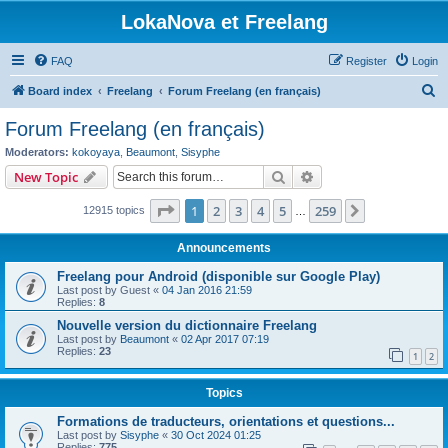
LokaNova et Freelang
FAQ
Register
Login
S
Board index
Freelang
Forum Freelang (en français)
e
Forum Freelang (en français)
a
Moderators:
kokoyaya
,
Beaumont
,
Sisyphe
r
Search
Advanced search
New Topic
c
Page
1
of
259
1
2
3
4
5
259
Next
12915 topics
h
…
Announcements
Freelang pour Android (disponible sur Google Play)
Last post by
Guest
«
04 Jan 2016 21:59
Replies:
8
Nouvelle version du dictionnaire Freelang
Last post by
Beaumont
«
02 Apr 2017 07:19
Replies:
23
1
2
Topics
Formations de traducteurs, orientations et questions...
Last post by
Sisyphe
«
30 Oct 2024 01:25
Replies:
775