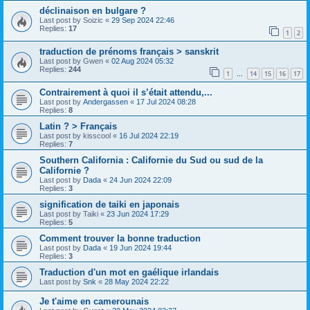
déclinaison en bulgare ?
Last post by
Soizic
«
29 Sep 2024 22:46
Replies:
17
1
2
traduction de prénoms français > sanskrit
Last post by
Gwen
«
02 Aug 2024 05:32
Replies:
244
1
14
15
16
17
…
Contrairement à quoi il s’était attendu,...
Last post by
Andergassen
«
17 Jul 2024 08:28
Replies:
8
Latin ? > Français
Last post by
kisscool
«
16 Jul 2024 22:19
Replies:
7
Southern California : Californie du Sud ou sud de la
Californie ?
Last post by
Dada
«
24 Jun 2024 22:09
Replies:
3
signification de taiki en japonais
Last post by
Taiki
«
23 Jun 2024 17:29
Replies:
5
Comment trouver la bonne traduction
Last post by
Dada
«
19 Jun 2024 19:44
Replies:
3
Traduction d'un mot en gaélique irlandais
Last post by
Snk
«
28 May 2024 22:22
Je t'aime en camerounais