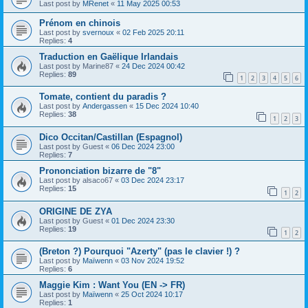
Last post by
MRenet
«
11 May 2025 00:53
Prénom en chinois
Last post by
svernoux
«
02 Feb 2025 20:11
Replies:
4
Traduction en Gaëlique Irlandais
Last post by
Marine87
«
24 Dec 2024 00:42
Replies:
89
1
2
3
4
5
6
Tomate, contient du paradis ?
Last post by
Andergassen
«
15 Dec 2024 10:40
Replies:
38
1
2
3
Dico Occitan/Castillan (Espagnol)
Last post by
Guest
«
06 Dec 2024 23:00
Replies:
7
Prononciation bizarre de "8"
Last post by
alsaco67
«
03 Dec 2024 23:17
Replies:
15
1
2
ORIGINE DE ZYA
Last post by
Guest
«
01 Dec 2024 23:30
Replies:
19
1
2
(Breton ?) Pourquoi "Azerty" (pas le clavier !) ?
Last post by
Maïwenn
«
03 Nov 2024 19:52
Replies:
6
Maggie Kim : Want You (EN -> FR)
Last post by
Maïwenn
«
25 Oct 2024 10:17
Replies:
1