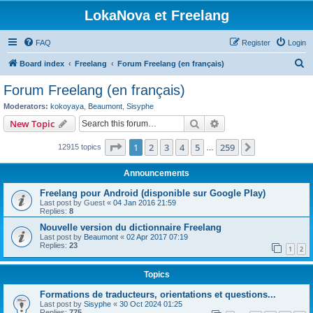
LokaNova et Freelang
FAQ
Register
Login
S
Board index
Freelang
Forum Freelang (en français)
e
Forum Freelang (en français)
a
Moderators:
kokoyaya
,
Beaumont
,
Sisyphe
r
Search
Advanced search
New Topic
c
Page
1
of
259
1
2
3
4
5
259
Next
12915 topics
h
…
Announcements
Freelang pour Android (disponible sur Google Play)
Last post by
Guest
«
04 Jan 2016 21:59
Replies:
8
Nouvelle version du dictionnaire Freelang
Last post by
Beaumont
«
02 Apr 2017 07:19
Replies:
23
1
2
Topics
Formations de traducteurs, orientations et questions...
Last post by
Sisyphe
«
30 Oct 2024 01:25
Replies:
775