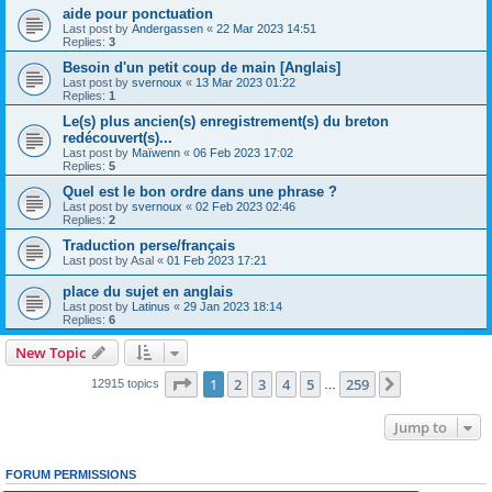
aide pour ponctuation
Last post by
Andergassen
«
22 Mar 2023 14:51
Replies:
3
Besoin d'un petit coup de main [Anglais]
Last post by
svernoux
«
13 Mar 2023 01:22
Replies:
1
Le(s) plus ancien(s) enregistrement(s) du breton
redécouvert(s)...
Last post by
Maïwenn
«
06 Feb 2023 17:02
Replies:
5
Quel est le bon ordre dans une phrase ?
Last post by
svernoux
«
02 Feb 2023 02:46
Replies:
2
Traduction perse/français
Last post by
Asal
«
01 Feb 2023 17:21
place du sujet en anglais
Last post by
Latinus
«
29 Jan 2023 18:14
Replies:
6
New Topic
Page
1
of
259
1
2
3
4
5
259
Next
12915 topics
…
Jump to
FORUM PERMISSIONS