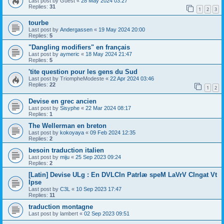
Last post by
Guest
«
28 May 2024 03:27
Replies:
31
1
2
3
tourbe
Last post by
Andergassen
«
19 May 2024 20:00
Replies:
5
"Dangling modifiers" en français
Last post by
aymeric
«
18 May 2024 21:47
Replies:
5
'tite question pour les gens du Sud
Last post by
TriompheModeste
«
22 Apr 2024 03:46
Replies:
22
1
2
Devise en grec ancien
Last post by
Sisyphe
«
22 Mar 2024 08:17
Replies:
1
The Wellerman en breton
Last post by
kokoyaya
«
09 Feb 2024 12:35
Replies:
2
besoin traduction italien
Last post by
miju
«
25 Sep 2023 09:24
Replies:
2
[Latin] Devise ULg : En DVLCIn PatrIæ speM LaVrV CIngat Vt
Ipse
Last post by
C3L
«
10 Sep 2023 17:47
Replies:
11
traduction montagne
Last post by
lambert
«
02 Sep 2023 09:51