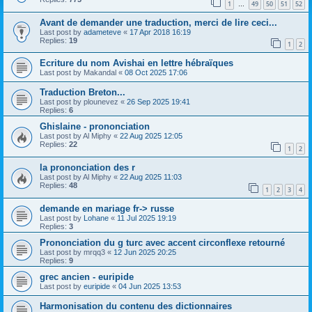
1
49
50
51
52
…
Avant de demander une traduction, merci de lire ceci...
Last post by
adameteve
«
17 Apr 2018 16:19
Replies:
19
1
2
Ecriture du nom Avishai en lettre hébraïques
Last post by
Makandal
«
08 Oct 2025 17:06
Traduction Breton...
Last post by
plounevez
«
26 Sep 2025 19:41
Replies:
6
Ghislaine - prononciation
Last post by
Al Miphy
«
22 Aug 2025 12:05
Replies:
22
1
2
la prononciation des r
Last post by
Al Miphy
«
22 Aug 2025 11:03
Replies:
48
1
2
3
4
demande en mariage fr-> russe
Last post by
Lohane
«
11 Jul 2025 19:19
Replies:
3
Prononciation du g turc avec accent circonflexe retourné
Last post by
mrqq3
«
12 Jun 2025 20:25
Replies:
9
grec ancien - euripide
Last post by
euripide
«
04 Jun 2025 13:53
Harmonisation du contenu des dictionnaires