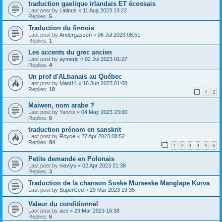
traduction gaelique irlandais ET écossais
Last post by
Latinus
«
11 Aug 2023 13:22
Replies:
5
Traduction du finnois
Last post by
Andergassen
«
06 Jul 2023 08:51
Replies:
1
Les accents du grec ancien
Last post by
aymeric
«
02 Jul 2023 01:27
Replies:
4
Un prof d'ALbanais au Québec
Last post by
Mani14
«
16 Jun 2023 01:08
Replies:
18
1
2
Maiwen, nom arabe ?
Last post by
Yannis
«
04 May 2023 23:00
Replies:
6
traduction prénom en sanskrit
Last post by
Royce
«
27 Apr 2023 08:52
Replies:
84
1
2
3
4
5
6
Petite demande en Polonais
Last post by
niavlys
«
02 Apr 2023 21:38
Replies:
3
Traduction de la chanson Soske Murseske Manglape Kurva
Last post by
SuperCed
«
29 Mar 2023 19:35
Valeur du conditionnel
Last post by
ace
«
29 Mar 2023 16:38
Replies:
6