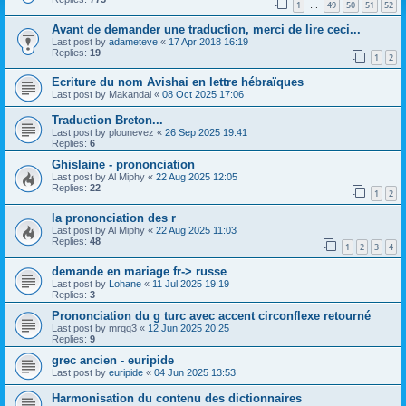
1
49
50
51
52
…
Avant de demander une traduction, merci de lire ceci...
Last post by
adameteve
«
17 Apr 2018 16:19
Replies:
19
1
2
Ecriture du nom Avishai en lettre hébraïques
Last post by
Makandal
«
08 Oct 2025 17:06
Traduction Breton...
Last post by
plounevez
«
26 Sep 2025 19:41
Replies:
6
Ghislaine - prononciation
Last post by
Al Miphy
«
22 Aug 2025 12:05
Replies:
22
1
2
la prononciation des r
Last post by
Al Miphy
«
22 Aug 2025 11:03
Replies:
48
1
2
3
4
demande en mariage fr-> russe
Last post by
Lohane
«
11 Jul 2025 19:19
Replies:
3
Prononciation du g turc avec accent circonflexe retourné
Last post by
mrqq3
«
12 Jun 2025 20:25
Replies:
9
grec ancien - euripide
Last post by
euripide
«
04 Jun 2025 13:53
Harmonisation du contenu des dictionnaires