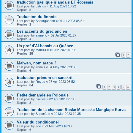
traduction gaelique irlandais ET écossais
Last post by
Latinus
«
11 Aug 2023 13:22
Replies:
5
Traduction du finnois
Last post by
Andergassen
«
06 Jul 2023 08:51
Replies:
1
Les accents du grec ancien
Last post by
aymeric
«
02 Jul 2023 01:27
Replies:
4
Un prof d'ALbanais au Québec
Last post by
Mani14
«
16 Jun 2023 01:08
Replies:
18
1
2
Maiwen, nom arabe ?
Last post by
Yannis
«
04 May 2023 23:00
Replies:
6
traduction prénom en sanskrit
Last post by
Royce
«
27 Apr 2023 08:52
Replies:
84
1
2
3
4
5
6
Petite demande en Polonais
Last post by
niavlys
«
02 Apr 2023 21:38
Replies:
3
Traduction de la chanson Soske Murseske Manglape Kurva
Last post by
SuperCed
«
29 Mar 2023 19:35
Valeur du conditionnel
Last post by
ace
«
29 Mar 2023 16:38
Replies:
6