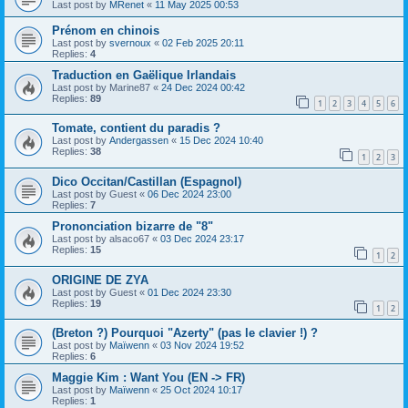
Last post by
MRenet
«
11 May 2025 00:53
Prénom en chinois
Last post by
svernoux
«
02 Feb 2025 20:11
Replies:
4
Traduction en Gaëlique Irlandais
Last post by
Marine87
«
24 Dec 2024 00:42
Replies:
89
1
2
3
4
5
6
Tomate, contient du paradis ?
Last post by
Andergassen
«
15 Dec 2024 10:40
Replies:
38
1
2
3
Dico Occitan/Castillan (Espagnol)
Last post by
Guest
«
06 Dec 2024 23:00
Replies:
7
Prononciation bizarre de "8"
Last post by
alsaco67
«
03 Dec 2024 23:17
Replies:
15
1
2
ORIGINE DE ZYA
Last post by
Guest
«
01 Dec 2024 23:30
Replies:
19
1
2
(Breton ?) Pourquoi "Azerty" (pas le clavier !) ?
Last post by
Maïwenn
«
03 Nov 2024 19:52
Replies:
6
Maggie Kim : Want You (EN -> FR)
Last post by
Maïwenn
«
25 Oct 2024 10:17
Replies:
1