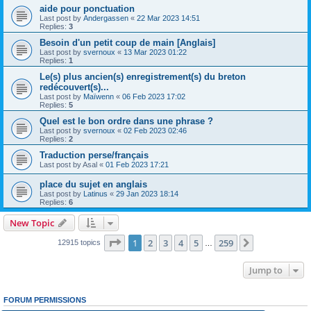
aide pour ponctuation
Last post by
Andergassen
«
22 Mar 2023 14:51
Replies:
3
Besoin d'un petit coup de main [Anglais]
Last post by
svernoux
«
13 Mar 2023 01:22
Replies:
1
Le(s) plus ancien(s) enregistrement(s) du breton
redécouvert(s)...
Last post by
Maïwenn
«
06 Feb 2023 17:02
Replies:
5
Quel est le bon ordre dans une phrase ?
Last post by
svernoux
«
02 Feb 2023 02:46
Replies:
2
Traduction perse/français
Last post by
Asal
«
01 Feb 2023 17:21
place du sujet en anglais
Last post by
Latinus
«
29 Jan 2023 18:14
Replies:
6
New Topic
Page
1
of
259
1
2
3
4
5
259
Next
12915 topics
…
Jump to
FORUM PERMISSIONS