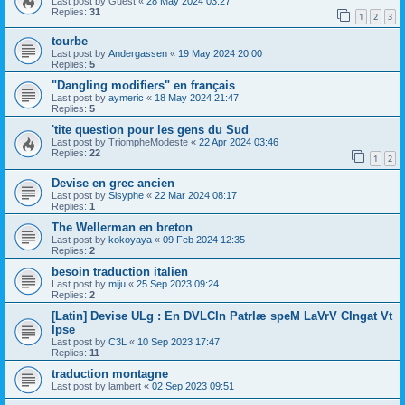
Last post by
Guest
«
28 May 2024 03:27
Replies:
31
1
2
3
tourbe
Last post by
Andergassen
«
19 May 2024 20:00
Replies:
5
"Dangling modifiers" en français
Last post by
aymeric
«
18 May 2024 21:47
Replies:
5
'tite question pour les gens du Sud
Last post by
TriompheModeste
«
22 Apr 2024 03:46
Replies:
22
1
2
Devise en grec ancien
Last post by
Sisyphe
«
22 Mar 2024 08:17
Replies:
1
The Wellerman en breton
Last post by
kokoyaya
«
09 Feb 2024 12:35
Replies:
2
besoin traduction italien
Last post by
miju
«
25 Sep 2023 09:24
Replies:
2
[Latin] Devise ULg : En DVLCIn PatrIæ speM LaVrV CIngat Vt
Ipse
Last post by
C3L
«
10 Sep 2023 17:47
Replies:
11
traduction montagne
Last post by
lambert
«
02 Sep 2023 09:51