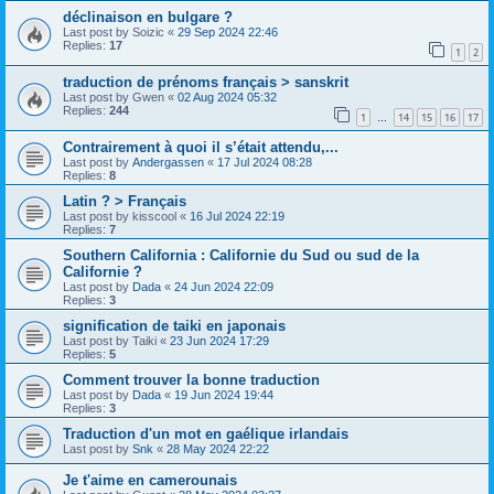
déclinaison en bulgare ?
Last post by
Soizic
«
29 Sep 2024 22:46
Replies:
17
1
2
traduction de prénoms français > sanskrit
Last post by
Gwen
«
02 Aug 2024 05:32
Replies:
244
1
14
15
16
17
…
Contrairement à quoi il s’était attendu,...
Last post by
Andergassen
«
17 Jul 2024 08:28
Replies:
8
Latin ? > Français
Last post by
kisscool
«
16 Jul 2024 22:19
Replies:
7
Southern California : Californie du Sud ou sud de la
Californie ?
Last post by
Dada
«
24 Jun 2024 22:09
Replies:
3
signification de taiki en japonais
Last post by
Taiki
«
23 Jun 2024 17:29
Replies:
5
Comment trouver la bonne traduction
Last post by
Dada
«
19 Jun 2024 19:44
Replies:
3
Traduction d'un mot en gaélique irlandais
Last post by
Snk
«
28 May 2024 22:22
Je t'aime en camerounais