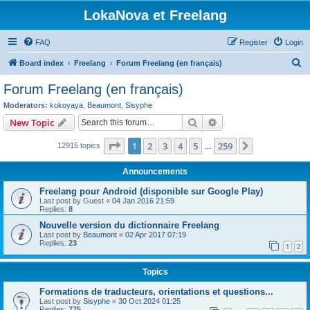
LokaNova et Freelang
FAQ
Register
Login
S
Board index
Freelang
Forum Freelang (en français)
e
Forum Freelang (en français)
a
Moderators:
kokoyaya
,
Beaumont
,
Sisyphe
r
Search
Advanced search
New Topic
c
Page
1
of
259
1
2
3
4
5
259
Next
12915 topics
h
…
Announcements
Freelang pour Android (disponible sur Google Play)
Last post by
Guest
«
04 Jan 2016 21:59
Replies:
8
Nouvelle version du dictionnaire Freelang
Last post by
Beaumont
«
02 Apr 2017 07:19
Replies:
23
1
2
Topics
Formations de traducteurs, orientations et questions...
Last post by
Sisyphe
«
30 Oct 2024 01:25
Replies:
775