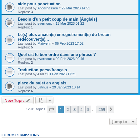
aide pour ponctuation
Last post by
Andergassen
«
22 Mar 2023 14:51
Replies:
3
Besoin d'un petit coup de main [Anglais]
Last post by
svernoux
«
13 Mar 2023 01:22
Replies:
1
Le(s) plus ancien(s) enregistrement(s) du breton
redécouvert(s)...
Last post by
Maïwenn
«
06 Feb 2023 17:02
Replies:
5
Quel est le bon ordre dans une phrase ?
Last post by
svernoux
«
02 Feb 2023 02:46
Replies:
2
Traduction perse/français
Last post by
Asal
«
01 Feb 2023 17:21
place du sujet en anglais
Last post by
Latinus
«
29 Jan 2023 18:14
Replies:
6
New Topic
Page
1
of
259
1
2
3
4
5
259
Next
12915 topics
…
Jump to
FORUM PERMISSIONS