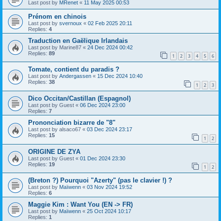
Last post by
MRenet
«
11 May 2025 00:53
Prénom en chinois
Last post by
svernoux
«
02 Feb 2025 20:11
Replies:
4
Traduction en Gaëlique Irlandais
Last post by
Marine87
«
24 Dec 2024 00:42
Replies:
89
1
2
3
4
5
6
Tomate, contient du paradis ?
Last post by
Andergassen
«
15 Dec 2024 10:40
Replies:
38
1
2
3
Dico Occitan/Castillan (Espagnol)
Last post by
Guest
«
06 Dec 2024 23:00
Replies:
7
Prononciation bizarre de "8"
Last post by
alsaco67
«
03 Dec 2024 23:17
Replies:
15
1
2
ORIGINE DE ZYA
Last post by
Guest
«
01 Dec 2024 23:30
Replies:
19
1
2
(Breton ?) Pourquoi "Azerty" (pas le clavier !) ?
Last post by
Maïwenn
«
03 Nov 2024 19:52
Replies:
6
Maggie Kim : Want You (EN -> FR)
Last post by
Maïwenn
«
25 Oct 2024 10:17
Replies:
1