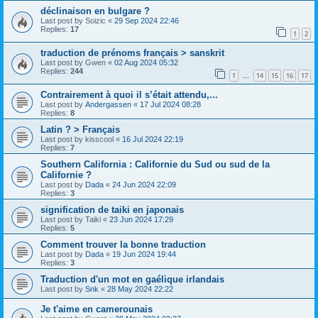
déclinaison en bulgare ?
Last post by
Soizic
«
29 Sep 2024 22:46
Replies:
17
1
2
traduction de prénoms français > sanskrit
Last post by
Gwen
«
02 Aug 2024 05:32
Replies:
244
1
14
15
16
17
…
Contrairement à quoi il s’était attendu,...
Last post by
Andergassen
«
17 Jul 2024 08:28
Replies:
8
Latin ? > Français
Last post by
kisscool
«
16 Jul 2024 22:19
Replies:
7
Southern California : Californie du Sud ou sud de la
Californie ?
Last post by
Dada
«
24 Jun 2024 22:09
Replies:
3
signification de taiki en japonais
Last post by
Taiki
«
23 Jun 2024 17:29
Replies:
5
Comment trouver la bonne traduction
Last post by
Dada
«
19 Jun 2024 19:44
Replies:
3
Traduction d'un mot en gaélique irlandais
Last post by
Snk
«
28 May 2024 22:22
Je t'aime en camerounais