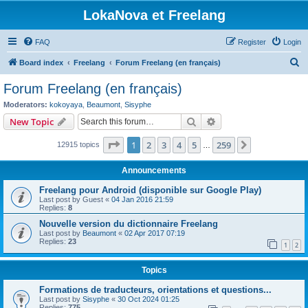
LokaNova et Freelang
FAQ
Register
Login
S
Board index
Freelang
Forum Freelang (en français)
e
Forum Freelang (en français)
a
Moderators:
kokoyaya
,
Beaumont
,
Sisyphe
r
Search
Advanced search
New Topic
c
Page
1
of
259
1
2
3
4
5
259
Next
12915 topics
h
…
Announcements
Freelang pour Android (disponible sur Google Play)
Last post by
Guest
«
04 Jan 2016 21:59
Replies:
8
Nouvelle version du dictionnaire Freelang
Last post by
Beaumont
«
02 Apr 2017 07:19
Replies:
23
1
2
Topics
Formations de traducteurs, orientations et questions...
Last post by
Sisyphe
«
30 Oct 2024 01:25
Replies:
775