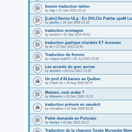
besoin traduction italien
by
miju
»
21 Sep 2023 15:14
[Latin] Devise ULg : En DVLCIn PatrIæ speM La
by
damiro
»
29 Jun 2005 13:10
traduction montagne
by
lambert
»
02 Sep 2023 09:51
traduction gaelique irlandais ET écossais
by
lio
»
17 Dec 2013 12:40
Traduction du finnois
by
Lingua-multi75
»
05 Jul 2023 22:00
Les accents du grec ancien
by
aymeric
»
04 Oct 2022 23:20
Un prof d'ALbanais au Québec
by
Chloé Du
»
25 Aug 2005 00:37
Maiwen, nom arabe ?
by
Maïwenn
»
25 Dec 2005 15:22
traduction prénom en sanskrit
by
shivadina
»
25 Sep 2009 09:35
Petite demande en Polonais
by
niavlys
»
02 Apr 2023 15:27
Traduction de la chanson Soske Murseske Man