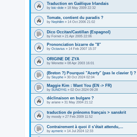
Traduction en Gaëlique Irlandais
by
loic-dole
»
18 May 2009 22:32
Tomate, contient du paradis ?
by
Nephilim
»
14 Oct 2006 21:02
Dico Occitan/Castillan (Espagnol)
by
Fornet
»
21 Apr 2005 22:06
Prononciation bizarre de "8"
by
Octavius
»
14 Feb 2007 15:37
ORIGINE DE ZYA
by
Wenette
»
08 Apr 2003 16:01
(Breton ?) Pourquoi "Azerty" (pas le clavier !) ?
by
Sisyphe
»
30 Oct 2024 02:04
Maggie Kim : Want You (EN -> FR)
by
SUNDY41
»
02 Oct 2024 09:28
déclinaison en bulgare ?
by
ariane
»
31 May 2004 21:12
traduction de prénoms français > sanskrit
by
moody
»
27 Feb 2009 11:52
Contrairement à quoi il s’était attendu,...
by
aymeric
»
14 Jul 2024 12:33