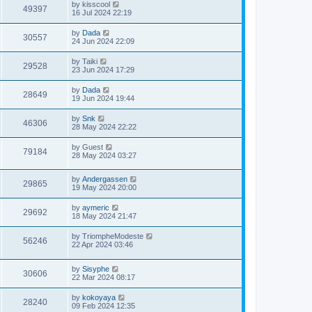
by
kisscool
49397
16 Jul 2024 22:19
by
Dada
30557
24 Jun 2024 22:09
by
Taiki
29528
23 Jun 2024 17:29
by
Dada
28649
19 Jun 2024 19:44
by
Snk
46306
28 May 2024 22:22
by
Guest
79184
28 May 2024 03:27
by
Andergassen
29865
19 May 2024 20:00
by
aymeric
29692
18 May 2024 21:47
by
TriompheModeste
56246
22 Apr 2024 03:46
by
Sisyphe
30606
22 Mar 2024 08:17
by
kokoyaya
28240
09 Feb 2024 12:35