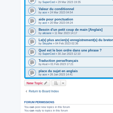
by
SuperCed
»
29 Mar 2023 19:35
Valeur du conditionnel
by
ace
»
24 Mar 2023 04:54
aide pour ponctuation
by
ace
»
20 Mar 2023 04:24
Besoin d'un petit coup de main [Anglais]
by
aliciane
»
11 Mar 2023 14:17
Le(s) plus ancien(s) enregistrement(s) du breton
by
Sisyphe
»
04 Feb 2023 02:36
Quel est le bon ordre dans une phrase ?
by
SuperCed
»
30 Jan 2023 12:10
Traduction perse/français
by
Asal
»
01 Feb 2023 17:21
place du sujet en anglais
by
ace
»
26 Jan 2023 14:41
New Topic
Return to Board Index
FORUM PERMISSIONS
You
can
post new topics in this forum
You
can
reply to topics in this forum