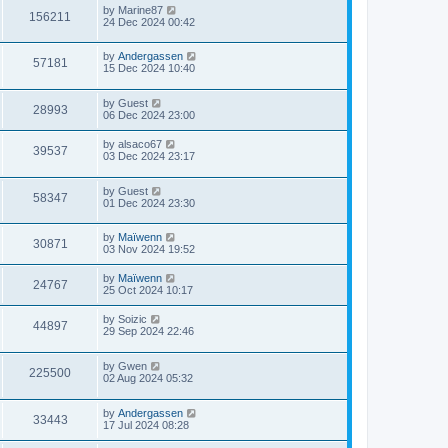
by
Marine87
156211
24 Dec 2024 00:42
by
Andergassen
57181
15 Dec 2024 10:40
by
Guest
28993
06 Dec 2024 23:00
by
alsaco67
39537
03 Dec 2024 23:17
by
Guest
58347
01 Dec 2024 23:30
by
Maïwenn
30871
03 Nov 2024 19:52
by
Maïwenn
24767
25 Oct 2024 10:17
by
Soizic
44897
29 Sep 2024 22:46
by
Gwen
225500
02 Aug 2024 05:32
by
Andergassen
33443
17 Jul 2024 08:28