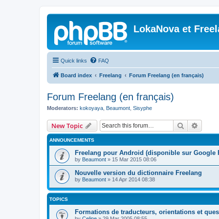
LokaNova et Free
Quick links
FAQ
Board index
Freelang
Forum Freelang (en français)
Forum Freelang (en français)
Moderators:
kokoyaya
,
Beaumont
,
Sisyphe
Search
Advanc
New Topic
ANNOUNCEMENTS
Freelang pour Android (disponible sur Google 
by
Beaumont
»
15 Mar 2015 08:06
Nouvelle version du dictionnaire Freelang
by
Beaumont
»
14 Apr 2014 08:38
TOPICS
Formations de traducteurs, orientations et quest
by
Celine
»
29 Mar 2005 08:55