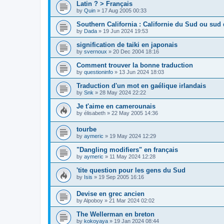
Latin ? > Français
by
Quin
»
17 Aug 2005 00:33
Southern California : Californie du Sud ou sud d
by
Dada
»
19 Jun 2024 19:53
signification de taiki en japonais
by
svernoux
»
20 Dec 2004 18:16
Comment trouver la bonne traduction
by
questioninfo
»
13 Jun 2024 18:03
Traduction d'un mot en gaélique irlandais
by
Snk
»
28 May 2024 22:22
Je t'aime en camerounais
by
élisabeth
»
22 May 2005 14:36
tourbe
by
aymeric
»
19 May 2024 12:29
"Dangling modifiers" en français
by
aymeric
»
11 May 2024 12:28
'tite question pour les gens du Sud
by
Isis
»
19 Sep 2005 16:16
Devise en grec ancien
by
Alpoboy
»
21 Mar 2024 02:02
The Wellerman en breton
by
kokoyaya
»
19 Jan 2024 08:44