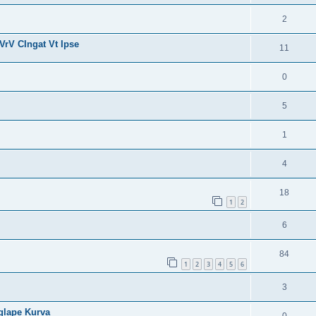
2
VrV CIngat Vt Ipse
11
0
5
1
4
18
1
2
6
84
1
2
3
4
5
6
3
glape Kurva