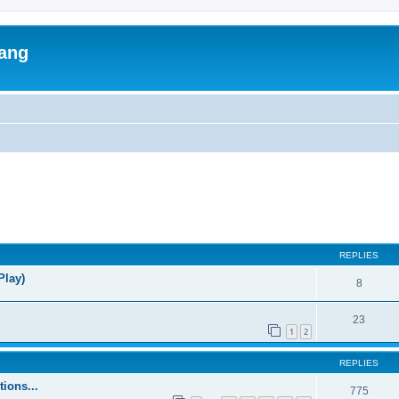
lang
ed search
REPLIES
Play)
8
23
1
2
REPLIES
ions...
775