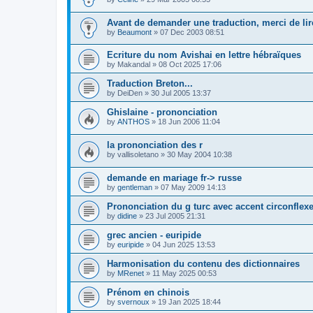
Avant de demander une traduction, merci de lire
by
Beaumont
»
07 Dec 2003 08:51
Ecriture du nom Avishai en lettre hébraïques
by
Makandal
»
08 Oct 2025 17:06
Traduction Breton...
by
DeiDen
»
30 Jul 2005 13:37
Ghislaine - prononciation
by
ANTHOS
»
18 Jun 2006 11:04
la prononciation des r
by
vallisoletano
»
30 May 2004 10:38
demande en mariage fr-> russe
by
gentleman
»
07 May 2009 14:13
Prononciation du g turc avec accent circonflex
by
didine
»
23 Jul 2005 21:31
grec ancien - euripide
by
euripide
»
04 Jun 2025 13:53
Harmonisation du contenu des dictionnaires
by
MRenet
»
11 May 2025 00:53
Prénom en chinois
by
svernoux
»
19 Jan 2025 18:44