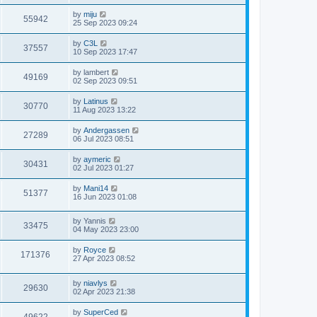
by
miju
55942
25 Sep 2023 09:24
by
C3L
37557
10 Sep 2023 17:47
by
lambert
49169
02 Sep 2023 09:51
by
Latinus
30770
11 Aug 2023 13:22
by
Andergassen
27289
06 Jul 2023 08:51
by
aymeric
30431
02 Jul 2023 01:27
by
Mani14
51377
16 Jun 2023 01:08
by
Yannis
33475
04 May 2023 23:00
by
Royce
171376
27 Apr 2023 08:52
by
niavlys
29630
02 Apr 2023 21:38
by
SuperCed