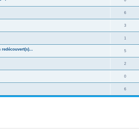
0
6
3
1
 redécouvert(s)...
5
2
0
6