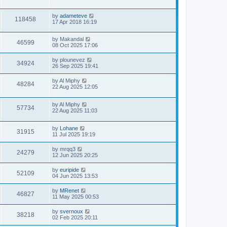
by
adameteve
118458
17 Apr 2018 16:19
by
Makandal
46599
08 Oct 2025 17:06
by
plounevez
34924
26 Sep 2025 19:41
by
Al Miphy
48284
22 Aug 2025 12:05
by
Al Miphy
57734
22 Aug 2025 11:03
by
Lohane
31915
11 Jul 2025 19:19
by
mrqq3
24279
12 Jun 2025 20:25
by
euripide
52109
04 Jun 2025 13:53
by
MRenet
46827
11 May 2025 00:53
by
svernoux
38218
02 Feb 2025 20:11