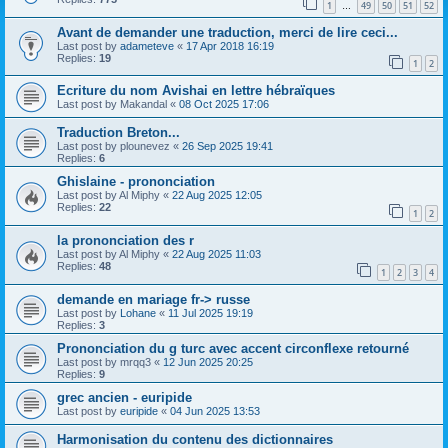
1
49
50
51
52
…
Avant de demander une traduction, merci de lire ceci...
Last post by
adameteve
«
17 Apr 2018 16:19
Replies:
19
1
2
Ecriture du nom Avishai en lettre hébraïques
Last post by
Makandal
«
08 Oct 2025 17:06
Traduction Breton...
Last post by
plounevez
«
26 Sep 2025 19:41
Replies:
6
Ghislaine - prononciation
Last post by
Al Miphy
«
22 Aug 2025 12:05
Replies:
22
1
2
la prononciation des r
Last post by
Al Miphy
«
22 Aug 2025 11:03
Replies:
48
1
2
3
4
demande en mariage fr-> russe
Last post by
Lohane
«
11 Jul 2025 19:19
Replies:
3
Prononciation du g turc avec accent circonflexe retourné
Last post by
mrqq3
«
12 Jun 2025 20:25
Replies:
9
grec ancien - euripide
Last post by
euripide
«
04 Jun 2025 13:53
Harmonisation du contenu des dictionnaires