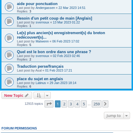
aide pour ponctuation
Last post by
Andergassen
«
22 Mar 2023 14:51
Replies:
3
Besoin d'un petit coup de main [Anglais]
Last post by
svernoux
«
13 Mar 2023 01:22
Replies:
1
Le(s) plus ancien(s) enregistrement(s) du breton
redécouvert(s)...
Last post by
Maïwenn
«
06 Feb 2023 17:02
Replies:
5
Quel est le bon ordre dans une phrase ?
Last post by
svernoux
«
02 Feb 2023 02:46
Replies:
2
Traduction perse/français
Last post by
Asal
«
01 Feb 2023 17:21
place du sujet en anglais
Last post by
Latinus
«
29 Jan 2023 18:14
Replies:
6
New Topic
Page
1
of
259
1
2
3
4
5
259
Next
12915 topics
…
Jump to
FORUM PERMISSIONS