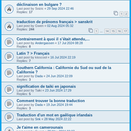
déclinaison en bulgare ?
Last post by
Soizic
«
29 Sep 2024 22:46
Replies:
17
1
2
traduction de prénoms français > sanskrit
Last post by
Gwen
«
02 Aug 2024 05:32
Replies:
244
1
14
15
16
17
…
Contrairement à quoi il s’était attendu,...
Last post by
Andergassen
«
17 Jul 2024 08:28
Replies:
8
Latin ? > Français
Last post by
kisscool
«
16 Jul 2024 22:19
Replies:
7
Southern California : Californie du Sud ou sud de la
Californie ?
Last post by
Dada
«
24 Jun 2024 22:09
Replies:
3
signification de taiki en japonais
Last post by
Taiki
«
23 Jun 2024 17:29
Replies:
5
Comment trouver la bonne traduction
Last post by
Dada
«
19 Jun 2024 19:44
Replies:
3
Traduction d'un mot en gaélique irlandais
Last post by
Snk
«
28 May 2024 22:22
Je t'aime en camerounais