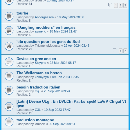
Last post by
Guest
«
28 May 2024 03:27
Replies:
31
1
2
3
tourbe
Last post by
Andergassen
«
19 May 2024 20:00
Replies:
5
"Dangling modifiers" en français
Last post by
aymeric
«
18 May 2024 21:47
Replies:
5
'tite question pour les gens du Sud
Last post by
TriompheModeste
«
22 Apr 2024 03:46
Replies:
22
1
2
Devise en grec ancien
Last post by
Sisyphe
«
22 Mar 2024 08:17
Replies:
1
The Wellerman en breton
Last post by
kokoyaya
«
09 Feb 2024 12:35
Replies:
2
besoin traduction italien
Last post by
miju
«
25 Sep 2023 09:24
Replies:
2
[Latin] Devise ULg : En DVLCIn PatrIæ speM LaVrV CIngat Vt
Ipse
Last post by
C3L
«
10 Sep 2023 17:47
Replies:
11
traduction montagne
Last post by
lambert
«
02 Sep 2023 09:51