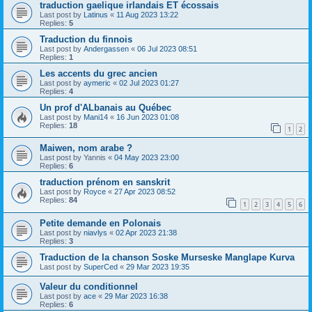
traduction gaelique irlandais ET écossais
Last post by
Latinus
«
11 Aug 2023 13:22
Replies:
5
Traduction du finnois
Last post by
Andergassen
«
06 Jul 2023 08:51
Replies:
1
Les accents du grec ancien
Last post by
aymeric
«
02 Jul 2023 01:27
Replies:
4
Un prof d'ALbanais au Québec
Last post by
Mani14
«
16 Jun 2023 01:08
Replies:
18
1
2
Maiwen, nom arabe ?
Last post by
Yannis
«
04 May 2023 23:00
Replies:
6
traduction prénom en sanskrit
Last post by
Royce
«
27 Apr 2023 08:52
Replies:
84
1
2
3
4
5
6
Petite demande en Polonais
Last post by
niavlys
«
02 Apr 2023 21:38
Replies:
3
Traduction de la chanson Soske Murseske Manglape Kurva
Last post by
SuperCed
«
29 Mar 2023 19:35
Valeur du conditionnel
Last post by
ace
«
29 Mar 2023 16:38
Replies:
6