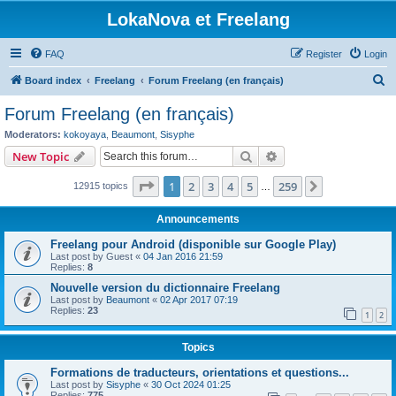
LokaNova et Freelang
FAQ
Register
Login
S
Board index
Freelang
Forum Freelang (en français)
e
Forum Freelang (en français)
a
Moderators:
kokoyaya
,
Beaumont
,
Sisyphe
r
Search
Advanced search
New Topic
c
Page
1
of
259
1
2
3
4
5
259
Next
12915 topics
h
…
Announcements
Freelang pour Android (disponible sur Google Play)
Last post by
Guest
«
04 Jan 2016 21:59
Replies:
8
Nouvelle version du dictionnaire Freelang
Last post by
Beaumont
«
02 Apr 2017 07:19
Replies:
23
1
2
Topics
Formations de traducteurs, orientations et questions...
Last post by
Sisyphe
«
30 Oct 2024 01:25
Replies:
775