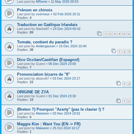
Last post by
MRenet
«
11 May 2025 00:53
Prénom en chinois
Last post by
svernoux
«
02 Feb 2025 20:11
Replies:
4
Traduction en Gaëlique Irlandais
Last post by
Marine87
«
24 Dec 2024 00:42
Replies:
89
1
2
3
4
5
6
Tomate, contient du paradis ?
Last post by
Andergassen
«
15 Dec 2024 10:40
Replies:
38
1
2
3
Dico Occitan/Castillan (Espagnol)
Last post by
Guest
«
06 Dec 2024 23:00
Replies:
7
Prononciation bizarre de "8"
Last post by
alsaco67
«
03 Dec 2024 23:17
Replies:
15
1
2
ORIGINE DE ZYA
Last post by
Guest
«
01 Dec 2024 23:30
Replies:
19
1
2
(Breton ?) Pourquoi "Azerty" (pas le clavier !) ?
Last post by
Maïwenn
«
03 Nov 2024 19:52
Replies:
6
Maggie Kim : Want You (EN -> FR)
Last post by
Maïwenn
«
25 Oct 2024 10:17
Replies:
1