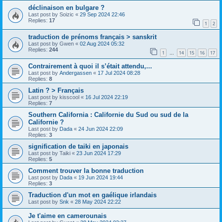
déclinaison en bulgare ?
Last post by
Soizic
«
29 Sep 2024 22:46
Replies:
17
1
2
traduction de prénoms français > sanskrit
Last post by
Gwen
«
02 Aug 2024 05:32
Replies:
244
1
14
15
16
17
…
Contrairement à quoi il s’était attendu,...
Last post by
Andergassen
«
17 Jul 2024 08:28
Replies:
8
Latin ? > Français
Last post by
kisscool
«
16 Jul 2024 22:19
Replies:
7
Southern California : Californie du Sud ou sud de la
Californie ?
Last post by
Dada
«
24 Jun 2024 22:09
Replies:
3
signification de taiki en japonais
Last post by
Taiki
«
23 Jun 2024 17:29
Replies:
5
Comment trouver la bonne traduction
Last post by
Dada
«
19 Jun 2024 19:44
Replies:
3
Traduction d'un mot en gaélique irlandais
Last post by
Snk
«
28 May 2024 22:22
Je t'aime en camerounais