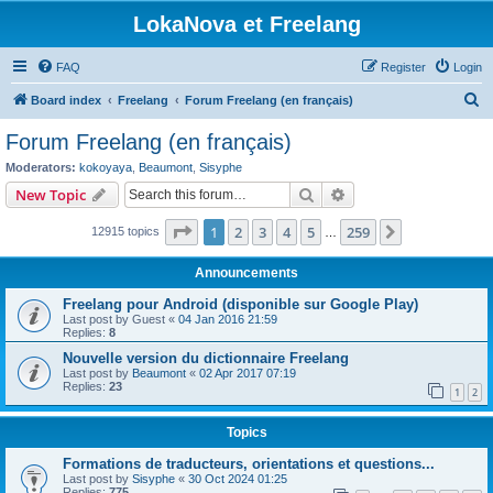
LokaNova et Freelang
FAQ
Register
Login
S
Board index
Freelang
Forum Freelang (en français)
e
Forum Freelang (en français)
a
Moderators:
kokoyaya
,
Beaumont
,
Sisyphe
r
Search
Advanced search
New Topic
c
Page
1
of
259
1
2
3
4
5
259
Next
12915 topics
h
…
Announcements
Freelang pour Android (disponible sur Google Play)
Last post by
Guest
«
04 Jan 2016 21:59
Replies:
8
Nouvelle version du dictionnaire Freelang
Last post by
Beaumont
«
02 Apr 2017 07:19
Replies:
23
1
2
Topics
Formations de traducteurs, orientations et questions...
Last post by
Sisyphe
«
30 Oct 2024 01:25
Replies:
775