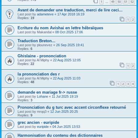
1
49
50
51
52
…
Avant de demander une traduction, merci de lire ceci...
Last post by
adameteve
«
17 Apr 2018 16:19
Replies:
19
1
2
Ecriture du nom Avishai en lettre hébraïques
Last post by
Makandal
«
08 Oct 2025 17:06
Traduction Breton...
Last post by
plounevez
«
26 Sep 2025 19:41
Replies:
6
Ghislaine - prononciation
Last post by
Al Miphy
«
22 Aug 2025 12:05
Replies:
22
1
2
la prononciation des r
Last post by
Al Miphy
«
22 Aug 2025 11:03
Replies:
48
1
2
3
4
demande en mariage fr-> russe
Last post by
Lohane
«
11 Jul 2025 19:19
Replies:
3
Prononciation du g turc avec accent circonflexe retourné
Last post by
mrqq3
«
12 Jun 2025 20:25
Replies:
9
grec ancien - euripide
Last post by
euripide
«
04 Jun 2025 13:53
Harmonisation du contenu des dictionnaires