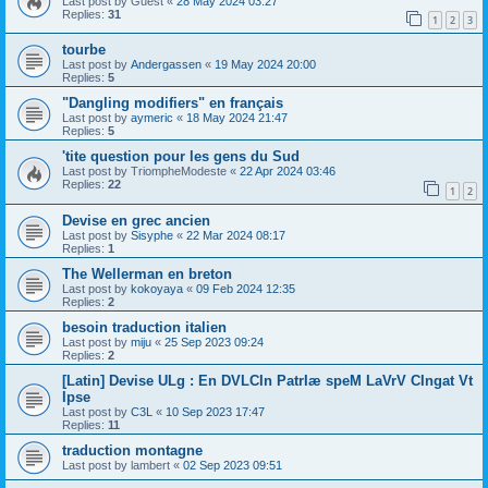
Last post by
Guest
«
28 May 2024 03:27
Replies:
31
1
2
3
tourbe
Last post by
Andergassen
«
19 May 2024 20:00
Replies:
5
"Dangling modifiers" en français
Last post by
aymeric
«
18 May 2024 21:47
Replies:
5
'tite question pour les gens du Sud
Last post by
TriompheModeste
«
22 Apr 2024 03:46
Replies:
22
1
2
Devise en grec ancien
Last post by
Sisyphe
«
22 Mar 2024 08:17
Replies:
1
The Wellerman en breton
Last post by
kokoyaya
«
09 Feb 2024 12:35
Replies:
2
besoin traduction italien
Last post by
miju
«
25 Sep 2023 09:24
Replies:
2
[Latin] Devise ULg : En DVLCIn PatrIæ speM LaVrV CIngat Vt
Ipse
Last post by
C3L
«
10 Sep 2023 17:47
Replies:
11
traduction montagne
Last post by
lambert
«
02 Sep 2023 09:51