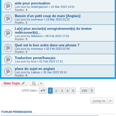
aide pour ponctuation
Last post by
Andergassen
«
22 Mar 2023 14:51
Replies:
3
Besoin d'un petit coup de main [Anglais]
Last post by
svernoux
«
13 Mar 2023 01:22
Replies:
1
Le(s) plus ancien(s) enregistrement(s) du breton
redécouvert(s)...
Last post by
Maïwenn
«
06 Feb 2023 17:02
Replies:
5
Quel est le bon ordre dans une phrase ?
Last post by
svernoux
«
02 Feb 2023 02:46
Replies:
2
Traduction perse/français
Last post by
Asal
«
01 Feb 2023 17:21
place du sujet en anglais
Last post by
Latinus
«
29 Jan 2023 18:14
Replies:
6
New Topic
Page
1
of
259
1
2
3
4
5
259
Next
12915 topics
…
Jump to
FORUM PERMISSIONS