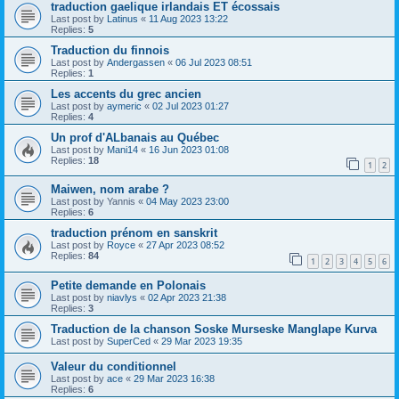
traduction gaelique irlandais ET écossais
Last post by
Latinus
«
11 Aug 2023 13:22
Replies:
5
Traduction du finnois
Last post by
Andergassen
«
06 Jul 2023 08:51
Replies:
1
Les accents du grec ancien
Last post by
aymeric
«
02 Jul 2023 01:27
Replies:
4
Un prof d'ALbanais au Québec
Last post by
Mani14
«
16 Jun 2023 01:08
Replies:
18
1
2
Maiwen, nom arabe ?
Last post by
Yannis
«
04 May 2023 23:00
Replies:
6
traduction prénom en sanskrit
Last post by
Royce
«
27 Apr 2023 08:52
Replies:
84
1
2
3
4
5
6
Petite demande en Polonais
Last post by
niavlys
«
02 Apr 2023 21:38
Replies:
3
Traduction de la chanson Soske Murseske Manglape Kurva
Last post by
SuperCed
«
29 Mar 2023 19:35
Valeur du conditionnel
Last post by
ace
«
29 Mar 2023 16:38
Replies:
6