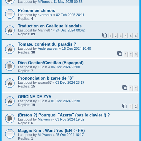
Last post by
MRenet
«
11 May 2025 00:53
Prénom en chinois
Last post by
svernoux
«
02 Feb 2025 20:11
Replies:
4
Traduction en Gaëlique Irlandais
Last post by
Marine87
«
24 Dec 2024 00:42
Replies:
89
1
2
3
4
5
6
Tomate, contient du paradis ?
Last post by
Andergassen
«
15 Dec 2024 10:40
Replies:
38
1
2
3
Dico Occitan/Castillan (Espagnol)
Last post by
Guest
«
06 Dec 2024 23:00
Replies:
7
Prononciation bizarre de "8"
Last post by
alsaco67
«
03 Dec 2024 23:17
Replies:
15
1
2
ORIGINE DE ZYA
Last post by
Guest
«
01 Dec 2024 23:30
Replies:
19
1
2
(Breton ?) Pourquoi "Azerty" (pas le clavier !) ?
Last post by
Maïwenn
«
03 Nov 2024 19:52
Replies:
6
Maggie Kim : Want You (EN -> FR)
Last post by
Maïwenn
«
25 Oct 2024 10:17
Replies:
1