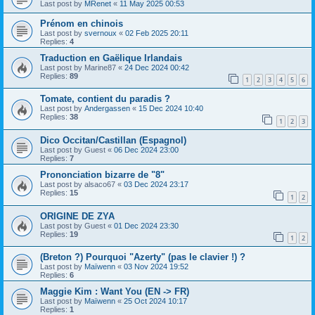
Last post by
MRenet
«
11 May 2025 00:53
Prénom en chinois
Last post by
svernoux
«
02 Feb 2025 20:11
Replies:
4
Traduction en Gaëlique Irlandais
Last post by
Marine87
«
24 Dec 2024 00:42
Replies:
89
1
2
3
4
5
6
Tomate, contient du paradis ?
Last post by
Andergassen
«
15 Dec 2024 10:40
Replies:
38
1
2
3
Dico Occitan/Castillan (Espagnol)
Last post by
Guest
«
06 Dec 2024 23:00
Replies:
7
Prononciation bizarre de "8"
Last post by
alsaco67
«
03 Dec 2024 23:17
Replies:
15
1
2
ORIGINE DE ZYA
Last post by
Guest
«
01 Dec 2024 23:30
Replies:
19
1
2
(Breton ?) Pourquoi "Azerty" (pas le clavier !) ?
Last post by
Maïwenn
«
03 Nov 2024 19:52
Replies:
6
Maggie Kim : Want You (EN -> FR)
Last post by
Maïwenn
«
25 Oct 2024 10:17
Replies:
1