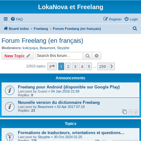
LokaNova et Freelang
FAQ
Register
Login
S
Board index
Freelang
Forum Freelang (en français)
e
Forum Freelang (en français)
a
Moderators:
kokoyaya
,
Beaumont
,
Sisyphe
r
Search
Advanced search
New Topic
c
Page
1
of
259
1
2
3
4
5
259
Next
12915 topics
h
…
Announcements
Freelang pour Android (disponible sur Google Play)
Last post by
Guest
«
04 Jan 2016 21:59
Replies:
8
Nouvelle version du dictionnaire Freelang
Last post by
Beaumont
«
02 Apr 2017 07:19
Replies:
23
1
2
Topics
Formations de traducteurs, orientations et questions...
Last post by
Sisyphe
«
30 Oct 2024 01:25
Replies:
775