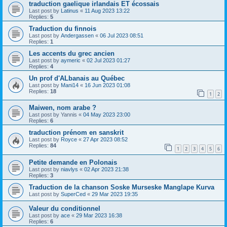
traduction gaelique irlandais ET écossais
Last post by
Latinus
«
11 Aug 2023 13:22
Replies:
5
Traduction du finnois
Last post by
Andergassen
«
06 Jul 2023 08:51
Replies:
1
Les accents du grec ancien
Last post by
aymeric
«
02 Jul 2023 01:27
Replies:
4
Un prof d'ALbanais au Québec
Last post by
Mani14
«
16 Jun 2023 01:08
Replies:
18
1
2
Maiwen, nom arabe ?
Last post by
Yannis
«
04 May 2023 23:00
Replies:
6
traduction prénom en sanskrit
Last post by
Royce
«
27 Apr 2023 08:52
Replies:
84
1
2
3
4
5
6
Petite demande en Polonais
Last post by
niavlys
«
02 Apr 2023 21:38
Replies:
3
Traduction de la chanson Soske Murseske Manglape Kurva
Last post by
SuperCed
«
29 Mar 2023 19:35
Valeur du conditionnel
Last post by
ace
«
29 Mar 2023 16:38
Replies:
6