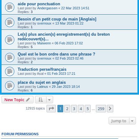
aide pour ponctuation
Last post by
Andergassen
«
22 Mar 2023 14:51
Replies:
3
Besoin d'un petit coup de main [Anglais]
Last post by
svernoux
«
13 Mar 2023 01:22
Replies:
1
Le(s) plus ancien(s) enregistrement(s) du breton
redécouvert(s)...
Last post by
Maïwenn
«
06 Feb 2023 17:02
Replies:
5
Quel est le bon ordre dans une phrase ?
Last post by
svernoux
«
02 Feb 2023 02:46
Replies:
2
Traduction perse/français
Last post by
Asal
«
01 Feb 2023 17:21
place du sujet en anglais
Last post by
Latinus
«
29 Jan 2023 18:14
Replies:
6
New Topic
Page
1
of
259
1
2
3
4
5
259
Next
12915 topics
…
Jump to
FORUM PERMISSIONS