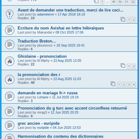
1
49
50
51
52
…
Avant de demander une traduction, merci de lire ceci...
Last post by
adameteve
«
17 Apr 2018 16:19
Replies:
19
1
2
Ecriture du nom Avishai en lettre hébraïques
Last post by
Makandal
«
08 Oct 2025 17:06
Traduction Breton...
Last post by
plounevez
«
26 Sep 2025 19:41
Replies:
6
Ghislaine - prononciation
Last post by
Al Miphy
«
22 Aug 2025 12:05
Replies:
22
1
2
la prononciation des r
Last post by
Al Miphy
«
22 Aug 2025 11:03
Replies:
48
1
2
3
4
demande en mariage fr-> russe
Last post by
Lohane
«
11 Jul 2025 19:19
Replies:
3
Prononciation du g turc avec accent circonflexe retourné
Last post by
mrqq3
«
12 Jun 2025 20:25
Replies:
9
grec ancien - euripide
Last post by
euripide
«
04 Jun 2025 13:53
Harmonisation du contenu des dictionnaires