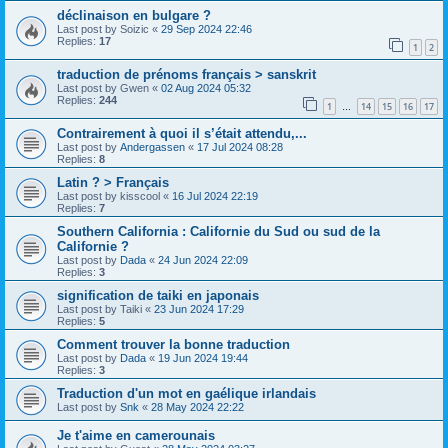
déclinaison en bulgare ?
Last post by
Soizic
«
29 Sep 2024 22:46
Replies:
17
1
2
traduction de prénoms français > sanskrit
Last post by
Gwen
«
02 Aug 2024 05:32
Replies:
244
1
14
15
16
17
…
Contrairement à quoi il s’était attendu,...
Last post by
Andergassen
«
17 Jul 2024 08:28
Replies:
8
Latin ? > Français
Last post by
kisscool
«
16 Jul 2024 22:19
Replies:
7
Southern California : Californie du Sud ou sud de la
Californie ?
Last post by
Dada
«
24 Jun 2024 22:09
Replies:
3
signification de taiki en japonais
Last post by
Taiki
«
23 Jun 2024 17:29
Replies:
5
Comment trouver la bonne traduction
Last post by
Dada
«
19 Jun 2024 19:44
Replies:
3
Traduction d'un mot en gaélique irlandais
Last post by
Snk
«
28 May 2024 22:22
Je t'aime en camerounais