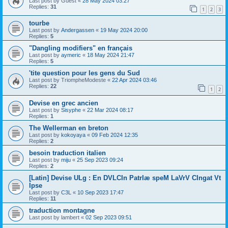
Last post by
Guest
«
28 May 2024 03:27
Replies:
31
1
2
3
tourbe
Last post by
Andergassen
«
19 May 2024 20:00
Replies:
5
"Dangling modifiers" en français
Last post by
aymeric
«
18 May 2024 21:47
Replies:
5
'tite question pour les gens du Sud
Last post by
TriompheModeste
«
22 Apr 2024 03:46
Replies:
22
1
2
Devise en grec ancien
Last post by
Sisyphe
«
22 Mar 2024 08:17
Replies:
1
The Wellerman en breton
Last post by
kokoyaya
«
09 Feb 2024 12:35
Replies:
2
besoin traduction italien
Last post by
miju
«
25 Sep 2023 09:24
Replies:
2
[Latin] Devise ULg : En DVLCIn PatrIæ speM LaVrV CIngat Vt
Ipse
Last post by
C3L
«
10 Sep 2023 17:47
Replies:
11
traduction montagne
Last post by
lambert
«
02 Sep 2023 09:51