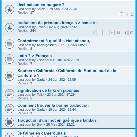
déclinaison en bulgare ?
Last post by
Soizic
«
29 Sep 2024 22:46
Replies:
17
1
2
traduction de prénoms français > sanskrit
Last post by
Gwen
«
02 Aug 2024 05:32
Replies:
244
1
14
15
16
17
…
Contrairement à quoi il s’était attendu,...
Last post by
Andergassen
«
17 Jul 2024 08:28
Replies:
8
Latin ? > Français
Last post by
kisscool
«
16 Jul 2024 22:19
Replies:
7
Southern California : Californie du Sud ou sud de la
Californie ?
Last post by
Dada
«
24 Jun 2024 22:09
Replies:
3
signification de taiki en japonais
Last post by
Taiki
«
23 Jun 2024 17:29
Replies:
5
Comment trouver la bonne traduction
Last post by
Dada
«
19 Jun 2024 19:44
Replies:
3
Traduction d'un mot en gaélique irlandais
Last post by
Snk
«
28 May 2024 22:22
Je t'aime en camerounais