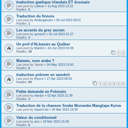
traduction gaelique irlandais ET écossais
Last post by
Latinus
«
11 Aug 2023 13:22
Replies:
5
Traduction du finnois
Last post by
Andergassen
«
06 Jul 2023 08:51
Replies:
1
Les accents du grec ancien
Last post by
aymeric
«
02 Jul 2023 01:27
Replies:
4
Un prof d'ALbanais au Québec
Last post by
Mani14
«
16 Jun 2023 01:08
Replies:
18
1
2
Maiwen, nom arabe ?
Last post by
Yannis
«
04 May 2023 23:00
Replies:
6
traduction prénom en sanskrit
Last post by
Royce
«
27 Apr 2023 08:52
Replies:
84
1
2
3
4
5
6
Petite demande en Polonais
Last post by
niavlys
«
02 Apr 2023 21:38
Replies:
3
Traduction de la chanson Soske Murseske Manglape Kurva
Last post by
SuperCed
«
29 Mar 2023 19:35
Valeur du conditionnel
Last post by
ace
«
29 Mar 2023 16:38
Replies:
6