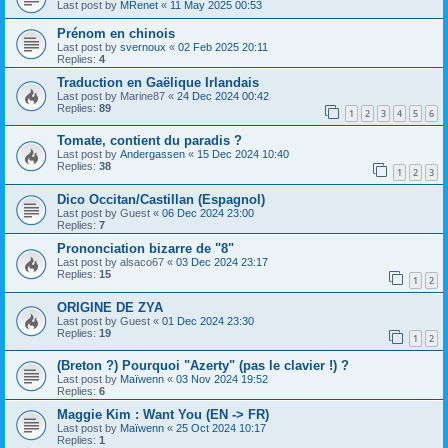
Last post by
MRenet
«
11 May 2025 00:53
Prénom en chinois
Last post by
svernoux
«
02 Feb 2025 20:11
Replies:
4
Traduction en Gaëlique Irlandais
Last post by
Marine87
«
24 Dec 2024 00:42
Replies:
89
1
2
3
4
5
6
Tomate, contient du paradis ?
Last post by
Andergassen
«
15 Dec 2024 10:40
Replies:
38
1
2
3
Dico Occitan/Castillan (Espagnol)
Last post by
Guest
«
06 Dec 2024 23:00
Replies:
7
Prononciation bizarre de "8"
Last post by
alsaco67
«
03 Dec 2024 23:17
Replies:
15
1
2
ORIGINE DE ZYA
Last post by
Guest
«
01 Dec 2024 23:30
Replies:
19
1
2
(Breton ?) Pourquoi "Azerty" (pas le clavier !) ?
Last post by
Maïwenn
«
03 Nov 2024 19:52
Replies:
6
Maggie Kim : Want You (EN -> FR)
Last post by
Maïwenn
«
25 Oct 2024 10:17
Replies:
1