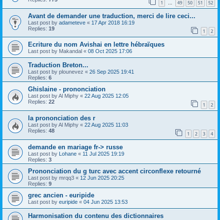
1
49
50
51
52
…
Avant de demander une traduction, merci de lire ceci...
Last post by
adameteve
«
17 Apr 2018 16:19
Replies:
19
1
2
Ecriture du nom Avishai en lettre hébraïques
Last post by
Makandal
«
08 Oct 2025 17:06
Traduction Breton...
Last post by
plounevez
«
26 Sep 2025 19:41
Replies:
6
Ghislaine - prononciation
Last post by
Al Miphy
«
22 Aug 2025 12:05
Replies:
22
1
2
la prononciation des r
Last post by
Al Miphy
«
22 Aug 2025 11:03
Replies:
48
1
2
3
4
demande en mariage fr-> russe
Last post by
Lohane
«
11 Jul 2025 19:19
Replies:
3
Prononciation du g turc avec accent circonflexe retourné
Last post by
mrqq3
«
12 Jun 2025 20:25
Replies:
9
grec ancien - euripide
Last post by
euripide
«
04 Jun 2025 13:53
Harmonisation du contenu des dictionnaires