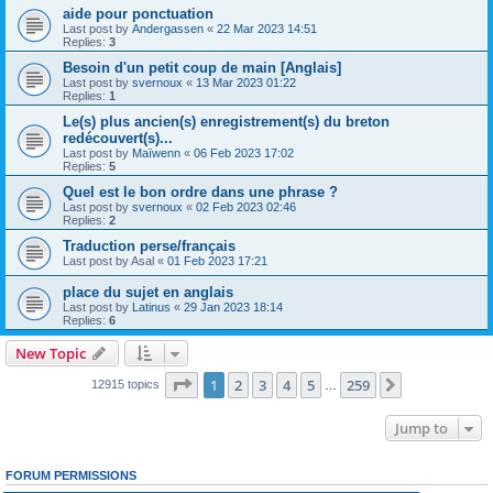
aide pour ponctuation
Last post by
Andergassen
«
22 Mar 2023 14:51
Replies:
3
Besoin d'un petit coup de main [Anglais]
Last post by
svernoux
«
13 Mar 2023 01:22
Replies:
1
Le(s) plus ancien(s) enregistrement(s) du breton
redécouvert(s)...
Last post by
Maïwenn
«
06 Feb 2023 17:02
Replies:
5
Quel est le bon ordre dans une phrase ?
Last post by
svernoux
«
02 Feb 2023 02:46
Replies:
2
Traduction perse/français
Last post by
Asal
«
01 Feb 2023 17:21
place du sujet en anglais
Last post by
Latinus
«
29 Jan 2023 18:14
Replies:
6
New Topic
Page
1
of
259
1
2
3
4
5
259
Next
12915 topics
…
Jump to
FORUM PERMISSIONS