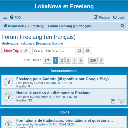
LokaNova et Freelang
FAQ
Register
Login
S
Board index
Freelang
Forum Freelang (en français)
e
Forum Freelang (en français)
a
Moderators:
kokoyaya
,
Beaumont
,
Sisyphe
r
Search
Advanced search
New Topic
c
Page
1
of
259
1
2
3
4
5
259
Next
12915 topics
h
…
Announcements
Freelang pour Android (disponible sur Google Play)
Last post by
Guest
«
04 Jan 2016 21:59
Replies:
8
Nouvelle version du dictionnaire Freelang
Last post by
Beaumont
«
02 Apr 2017 07:19
Replies:
23
1
2
Topics
Formations de traducteurs, orientations et questions...
Last post by
Sisyphe
«
30 Oct 2024 01:25
Replies:
775