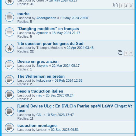
Last post by
Guest
«
28 May 2024 03:27
Replies:
31
1
2
3
tourbe
Last post by
Andergassen
«
19 May 2024 20:00
Replies:
5
"Dangling modifiers" en français
Last post by
aymeric
«
18 May 2024 21:47
Replies:
5
'tite question pour les gens du Sud
Last post by
TriompheModeste
«
22 Apr 2024 03:46
Replies:
22
1
2
Devise en grec ancien
Last post by
Sisyphe
«
22 Mar 2024 08:17
Replies:
1
The Wellerman en breton
Last post by
kokoyaya
«
09 Feb 2024 12:35
Replies:
2
besoin traduction italien
Last post by
miju
«
25 Sep 2023 09:24
Replies:
2
[Latin] Devise ULg : En DVLCIn PatrIæ speM LaVrV CIngat Vt
Ipse
Last post by
C3L
«
10 Sep 2023 17:47
Replies:
11
traduction montagne
Last post by
lambert
«
02 Sep 2023 09:51