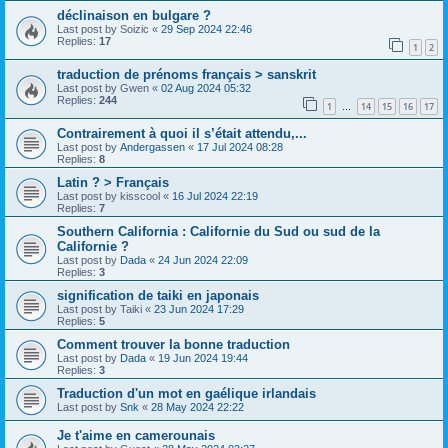
déclinaison en bulgare ?
Last post by
Soizic
«
29 Sep 2024 22:46
Replies:
17
1
2
traduction de prénoms français > sanskrit
Last post by
Gwen
«
02 Aug 2024 05:32
Replies:
244
1
14
15
16
17
…
Contrairement à quoi il s’était attendu,...
Last post by
Andergassen
«
17 Jul 2024 08:28
Replies:
8
Latin ? > Français
Last post by
kisscool
«
16 Jul 2024 22:19
Replies:
7
Southern California : Californie du Sud ou sud de la
Californie ?
Last post by
Dada
«
24 Jun 2024 22:09
Replies:
3
signification de taiki en japonais
Last post by
Taiki
«
23 Jun 2024 17:29
Replies:
5
Comment trouver la bonne traduction
Last post by
Dada
«
19 Jun 2024 19:44
Replies:
3
Traduction d'un mot en gaélique irlandais
Last post by
Snk
«
28 May 2024 22:22
Je t'aime en camerounais