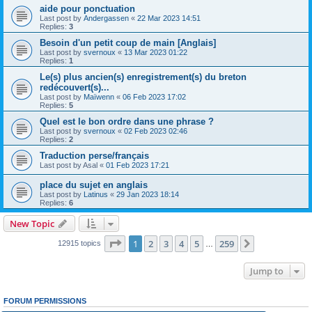
aide pour ponctuation
Last post by
Andergassen
«
22 Mar 2023 14:51
Replies:
3
Besoin d'un petit coup de main [Anglais]
Last post by
svernoux
«
13 Mar 2023 01:22
Replies:
1
Le(s) plus ancien(s) enregistrement(s) du breton
redécouvert(s)...
Last post by
Maïwenn
«
06 Feb 2023 17:02
Replies:
5
Quel est le bon ordre dans une phrase ?
Last post by
svernoux
«
02 Feb 2023 02:46
Replies:
2
Traduction perse/français
Last post by
Asal
«
01 Feb 2023 17:21
place du sujet en anglais
Last post by
Latinus
«
29 Jan 2023 18:14
Replies:
6
New Topic
Page
1
of
259
1
2
3
4
5
259
Next
12915 topics
…
Jump to
FORUM PERMISSIONS