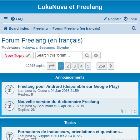
LokaNova et Freelang
FAQ
Register
Login
S
Board index
Freelang
Forum Freelang (en français)
e
Forum Freelang (en français)
a
Moderators:
kokoyaya
,
Beaumont
,
Sisyphe
r
Search
Advanced search
New Topic
c
Page
1
of
259
1
2
3
4
5
259
Next
12915 topics
h
…
Announcements
Freelang pour Android (disponible sur Google Play)
Last post by
Guest
«
04 Jan 2016 21:59
Replies:
8
Nouvelle version du dictionnaire Freelang
Last post by
Beaumont
«
02 Apr 2017 07:19
Replies:
23
1
2
Topics
Formations de traducteurs, orientations et questions...
Last post by
Sisyphe
«
30 Oct 2024 01:25
Replies:
775