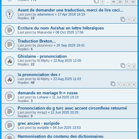
1
49
50
51
52
…
Avant de demander une traduction, merci de lire ceci...
Last post by
adameteve
«
17 Apr 2018 16:19
Replies:
19
1
2
Ecriture du nom Avishai en lettre hébraïques
Last post by
Makandal
«
08 Oct 2025 17:06
Traduction Breton...
Last post by
plounevez
«
26 Sep 2025 19:41
Replies:
6
Ghislaine - prononciation
Last post by
Al Miphy
«
22 Aug 2025 12:05
Replies:
22
1
2
la prononciation des r
Last post by
Al Miphy
«
22 Aug 2025 11:03
Replies:
48
1
2
3
4
demande en mariage fr-> russe
Last post by
Lohane
«
11 Jul 2025 19:19
Replies:
3
Prononciation du g turc avec accent circonflexe retourné
Last post by
mrqq3
«
12 Jun 2025 20:25
Replies:
9
grec ancien - euripide
Last post by
euripide
«
04 Jun 2025 13:53
Harmonisation du contenu des dictionnaires