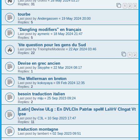
Last post by
Guest
«
28 May 2024 03:27
Replies:
31
1
2
3
tourbe
Last post by
Andergassen
«
19 May 2024 20:00
Replies:
5
"Dangling modifiers" en français
Last post by
aymeric
«
18 May 2024 21:47
Replies:
5
'tite question pour les gens du Sud
Last post by
TriompheModeste
«
22 Apr 2024 03:46
Replies:
22
1
2
Devise en grec ancien
Last post by
Sisyphe
«
22 Mar 2024 08:17
Replies:
1
The Wellerman en breton
Last post by
kokoyaya
«
09 Feb 2024 12:35
Replies:
2
besoin traduction italien
Last post by
miju
«
25 Sep 2023 09:24
Replies:
2
[Latin] Devise ULg : En DVLCIn PatrIæ speM LaVrV CIngat Vt
Ipse
Last post by
C3L
«
10 Sep 2023 17:47
Replies:
11
traduction montagne
Last post by
lambert
«
02 Sep 2023 09:51