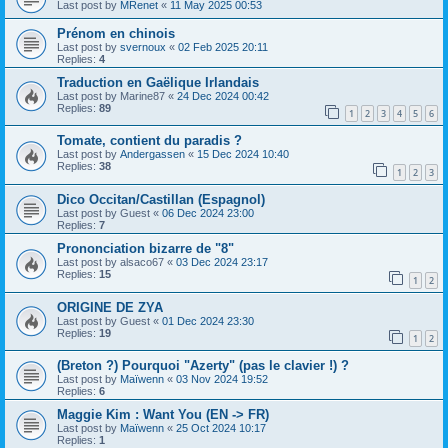
Last post by
MRenet
«
11 May 2025 00:53
Prénom en chinois
Last post by
svernoux
«
02 Feb 2025 20:11
Replies:
4
Traduction en Gaëlique Irlandais
Last post by
Marine87
«
24 Dec 2024 00:42
Replies:
89
1
2
3
4
5
6
Tomate, contient du paradis ?
Last post by
Andergassen
«
15 Dec 2024 10:40
Replies:
38
1
2
3
Dico Occitan/Castillan (Espagnol)
Last post by
Guest
«
06 Dec 2024 23:00
Replies:
7
Prononciation bizarre de "8"
Last post by
alsaco67
«
03 Dec 2024 23:17
Replies:
15
1
2
ORIGINE DE ZYA
Last post by
Guest
«
01 Dec 2024 23:30
Replies:
19
1
2
(Breton ?) Pourquoi "Azerty" (pas le clavier !) ?
Last post by
Maïwenn
«
03 Nov 2024 19:52
Replies:
6
Maggie Kim : Want You (EN -> FR)
Last post by
Maïwenn
«
25 Oct 2024 10:17
Replies:
1