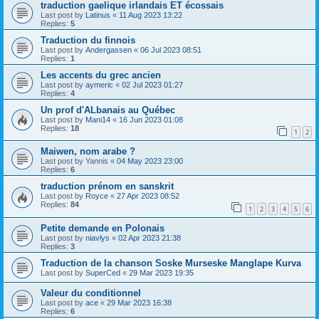
traduction gaelique irlandais ET écossais
Last post by
Latinus
«
11 Aug 2023 13:22
Replies:
5
Traduction du finnois
Last post by
Andergassen
«
06 Jul 2023 08:51
Replies:
1
Les accents du grec ancien
Last post by
aymeric
«
02 Jul 2023 01:27
Replies:
4
Un prof d'ALbanais au Québec
Last post by
Mani14
«
16 Jun 2023 01:08
Replies:
18
1
2
Maiwen, nom arabe ?
Last post by
Yannis
«
04 May 2023 23:00
Replies:
6
traduction prénom en sanskrit
Last post by
Royce
«
27 Apr 2023 08:52
Replies:
84
1
2
3
4
5
6
Petite demande en Polonais
Last post by
niavlys
«
02 Apr 2023 21:38
Replies:
3
Traduction de la chanson Soske Murseske Manglape Kurva
Last post by
SuperCed
«
29 Mar 2023 19:35
Valeur du conditionnel
Last post by
ace
«
29 Mar 2023 16:38
Replies:
6