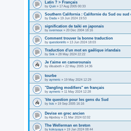
Latin ? > Français
by
Quin
»
17 Aug 2005 00:33
Southern California : Californie du Sud ou sud d
by
Dada
»
19 Jun 2024 19:53
signification de taiki en japonais
by
svernoux
»
20 Dec 2004 18:16
Comment trouver la bonne traduction
by
questioninfo
»
13 Jun 2024 18:03
Traduction d'un mot en gaélique irlandais
by
Snk
»
28 May 2024 22:22
Je t'aime en camerounais
by
élisabeth
»
22 May 2005 14:36
tourbe
by
aymeric
»
19 May 2024 12:29
"Dangling modifiers" en français
by
aymeric
»
11 May 2024 12:28
'tite question pour les gens du Sud
by
Isis
»
19 Sep 2005 16:16
Devise en grec ancien
by
Alpoboy
»
21 Mar 2024 02:02
The Wellerman en breton
by
kokoyaya
»
19 Jan 2024 08:44