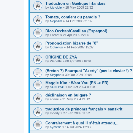
Traduction en Gaëlique Irlandais
by
loic-dole
»
18 May 2009 22:32
Tomate, contient du paradis ?
by
Nephilim
»
14 Oct 2006 21:02
Dico Occitan/Castillan (Espagnol)
by
Fornet
»
21 Apr 2005 22:06
Prononciation bizarre de "8"
by
Octavius
»
14 Feb 2007 15:37
ORIGINE DE ZYA
by
Wenette
»
08 Apr 2003 16:01
(Breton ?) Pourquoi "Azerty" (pas le clavier !) ?
by
Sisyphe
»
30 Oct 2024 02:04
Maggie Kim : Want You (EN -> FR)
by
SUNDY41
»
02 Oct 2024 09:28
déclinaison en bulgare ?
by
ariane
»
31 May 2004 21:12
traduction de prénoms français > sanskrit
by
moody
»
27 Feb 2009 11:52
Contrairement à quoi il s’était attendu,...
by
aymeric
»
14 Jul 2024 12:33