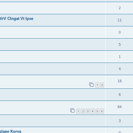
2
VrV CIngat Vt Ipse
11
0
5
1
4
18
1
2
6
84
1
2
3
4
5
6
3
glape Kurva