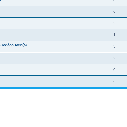
0
6
3
1
 redécouvert(s)...
5
2
0
6