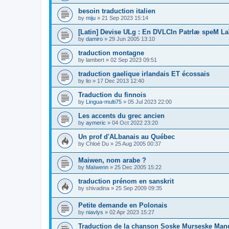
besoin traduction italien
by
miju
»
21 Sep 2023 15:14
[Latin] Devise ULg : En DVLCIn PatrIæ speM La
by
damiro
»
29 Jun 2005 13:10
traduction montagne
by
lambert
»
02 Sep 2023 09:51
traduction gaelique irlandais ET écossais
by
lio
»
17 Dec 2013 12:40
Traduction du finnois
by
Lingua-multi75
»
05 Jul 2023 22:00
Les accents du grec ancien
by
aymeric
»
04 Oct 2022 23:20
Un prof d'ALbanais au Québec
by
Chloé Du
»
25 Aug 2005 00:37
Maiwen, nom arabe ?
by
Maïwenn
»
25 Dec 2005 15:22
traduction prénom en sanskrit
by
shivadina
»
25 Sep 2009 09:35
Petite demande en Polonais
by
niavlys
»
02 Apr 2023 15:27
Traduction de la chanson Soske Murseske Man