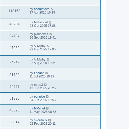
by
adameteve
118163
17 Apr 2018 16:19
by
Makandal
46264
08 Oct 2025 17:06
by
plounevez
34734
26 Sep 2025 19:41
by
Al Miphy
47952
22 Aug 2025 12:05
by
Al Miphy
57320
22 Aug 2025 11:03
by
Lohane
31738
11 Jul 2025 19:19
by
mrqq3
24027
12 Jun 2025 20:25
by
euripide
51890
04 Jun 2025 13:53
by
MRenet
46625
11 May 2025 00:53
by
svernoux
38014
02 Feb 2025 20:11