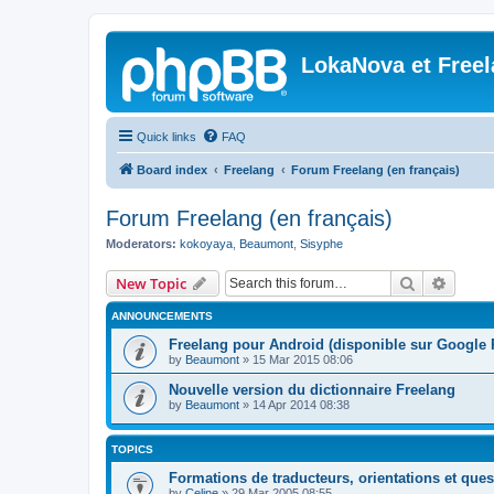
LokaNova et Free
Quick links
FAQ
Board index
Freelang
Forum Freelang (en français)
Forum Freelang (en français)
Moderators:
kokoyaya
,
Beaumont
,
Sisyphe
Search
Advanc
New Topic
ANNOUNCEMENTS
Freelang pour Android (disponible sur Google 
by
Beaumont
»
15 Mar 2015 08:06
Nouvelle version du dictionnaire Freelang
by
Beaumont
»
14 Apr 2014 08:38
TOPICS
Formations de traducteurs, orientations et quest
by
Celine
»
29 Mar 2005 08:55