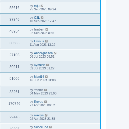
by
miju
55616
25 Sep 2023 09:24
by
C3L
37346
10 Sep 2023 17:47
by
lambert
48954
02 Sep 2023 09:51
by
Latinus
30583
11 Aug 2023 13:22
by
Andergassen
27103
06 Jul 2023 08:51
by
aymeric
30211
02 Jul 2023 01:27
by
Mani14
51066
16 Jun 2023 01:08
by
Yannis
33261
04 May 2023 23:00
by
Royce
170746
27 Apr 2023 08:52
by
niavlys
29443
02 Apr 2023 21:38
by
SuperCed