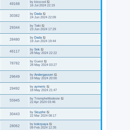
by
kisscool
49168
16 Jul 2024 22:19
by
Dada
30382
24 Jun 2024 22:09
by
Taiki
29344
23 Jun 2024 17:29
by
Dada
28480
19 Jun 2024 19:44
by
Snk
46117
28 May 2024 22:22
by
Guest
78782
28 May 2024 03:27
by
Andergassen
29649
19 May 2024 20:00
by
aymeric
29492
18 May 2024 21:47
by
TriompheModeste
55945
22 Apr 2024 03:46
by
Sisyphe
30443
22 Mar 2024 08:17
by
kokoyaya
28062
09 Feb 2024 12:35