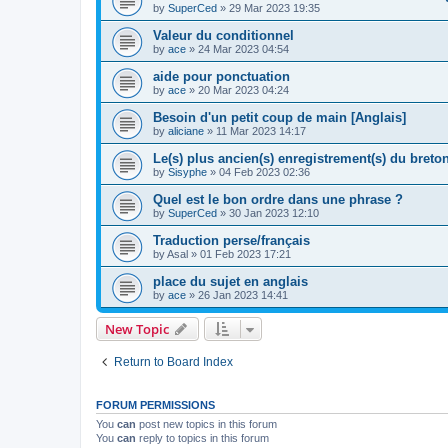
by
SuperCed
»
29 Mar 2023 19:35
Valeur du conditionnel
by
ace
»
24 Mar 2023 04:54
aide pour ponctuation
by
ace
»
20 Mar 2023 04:24
Besoin d'un petit coup de main [Anglais]
by
aliciane
»
11 Mar 2023 14:17
Le(s) plus ancien(s) enregistrement(s) du breton
by
Sisyphe
»
04 Feb 2023 02:36
Quel est le bon ordre dans une phrase ?
by
SuperCed
»
30 Jan 2023 12:10
Traduction perse/français
by
Asal
»
01 Feb 2023 17:21
place du sujet en anglais
by
ace
»
26 Jan 2023 14:41
New Topic
Return to Board Index
FORUM PERMISSIONS
You
can
post new topics in this forum
You
can
reply to topics in this forum