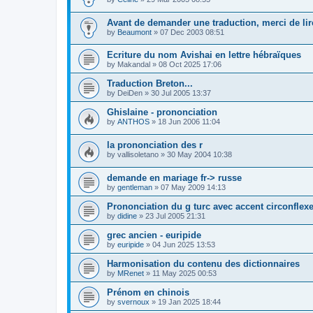
Avant de demander une traduction, merci de lire
by
Beaumont
»
07 Dec 2003 08:51
Ecriture du nom Avishai en lettre hébraïques
by
Makandal
»
08 Oct 2025 17:06
Traduction Breton...
by
DeiDen
»
30 Jul 2005 13:37
Ghislaine - prononciation
by
ANTHOS
»
18 Jun 2006 11:04
la prononciation des r
by
vallisoletano
»
30 May 2004 10:38
demande en mariage fr-> russe
by
gentleman
»
07 May 2009 14:13
Prononciation du g turc avec accent circonflex
by
didine
»
23 Jul 2005 21:31
grec ancien - euripide
by
euripide
»
04 Jun 2025 13:53
Harmonisation du contenu des dictionnaires
by
MRenet
»
11 May 2025 00:53
Prénom en chinois
by
svernoux
»
19 Jan 2025 18:44