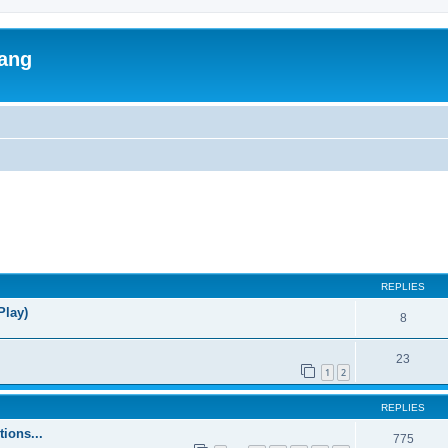
lang
ed search
REPLIES
Play)
8
23
1
2
REPLIES
ions...
775