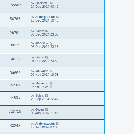
by
Marine87
155583
24 Dec 2024 00:42
by
Andergassen
56766
15 Dec 2024 10:40
by
Guest
28781
06 Dec 2024 23:00
by
alsaco67
39272
03 Dec 2024 23:17
by
Guest
58112
01 Dec 2024 23:30
by
Maïwenn
30682
03 Nov 2024 19:52
by
Maïwenn
24589
25 Oct 2024 10:17
by
Soizic
44631
29 Sep 2024 22:46
by
Gwen
223715
02 Aug 2024 05:32
by
Andergassen
33248
17 Jul 2024 08:28