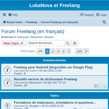
LokaNova et Freelang
FAQ
Register
Login
S
Board index
Freelang
Forum Freelang (en français)
e
Forum Freelang (en français)
a
Moderators:
kokoyaya
,
Beaumont
,
Sisyphe
r
Search
Advanced search
New Topic
c
Page
1
of
259
1
2
3
4
5
259
Next
12915 topics
h
…
Announcements
Freelang pour Android (disponible sur Google Play)
Last post by
Guest
«
04 Jan 2016 21:59
Replies:
8
Nouvelle version du dictionnaire Freelang
Last post by
Beaumont
«
02 Apr 2017 07:19
Replies:
23
1
2
Topics
Formations de traducteurs, orientations et questions...
Last post by
Sisyphe
«
30 Oct 2024 01:25
Replies:
775