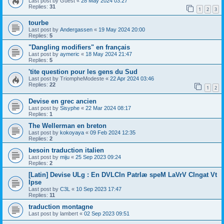
Last post by
Guest
«
28 May 2024 03:27
Replies:
31
1
2
3
tourbe
Last post by
Andergassen
«
19 May 2024 20:00
Replies:
5
"Dangling modifiers" en français
Last post by
aymeric
«
18 May 2024 21:47
Replies:
5
'tite question pour les gens du Sud
Last post by
TriompheModeste
«
22 Apr 2024 03:46
Replies:
22
1
2
Devise en grec ancien
Last post by
Sisyphe
«
22 Mar 2024 08:17
Replies:
1
The Wellerman en breton
Last post by
kokoyaya
«
09 Feb 2024 12:35
Replies:
2
besoin traduction italien
Last post by
miju
«
25 Sep 2023 09:24
Replies:
2
[Latin] Devise ULg : En DVLCIn PatrIæ speM LaVrV CIngat Vt
Ipse
Last post by
C3L
«
10 Sep 2023 17:47
Replies:
11
traduction montagne
Last post by
lambert
«
02 Sep 2023 09:51