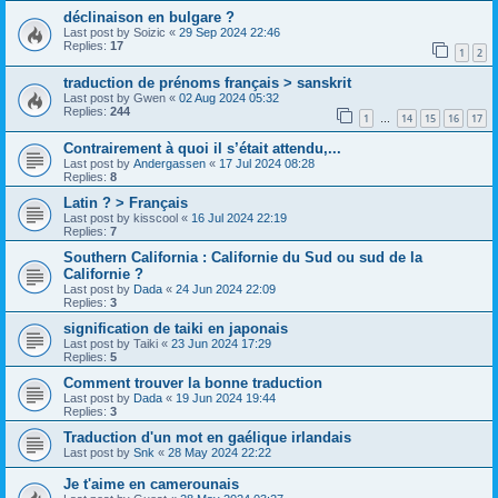
déclinaison en bulgare ?
Last post by
Soizic
«
29 Sep 2024 22:46
Replies:
17
1
2
traduction de prénoms français > sanskrit
Last post by
Gwen
«
02 Aug 2024 05:32
Replies:
244
1
14
15
16
17
…
Contrairement à quoi il s’était attendu,...
Last post by
Andergassen
«
17 Jul 2024 08:28
Replies:
8
Latin ? > Français
Last post by
kisscool
«
16 Jul 2024 22:19
Replies:
7
Southern California : Californie du Sud ou sud de la
Californie ?
Last post by
Dada
«
24 Jun 2024 22:09
Replies:
3
signification de taiki en japonais
Last post by
Taiki
«
23 Jun 2024 17:29
Replies:
5
Comment trouver la bonne traduction
Last post by
Dada
«
19 Jun 2024 19:44
Replies:
3
Traduction d'un mot en gaélique irlandais
Last post by
Snk
«
28 May 2024 22:22
Je t'aime en camerounais