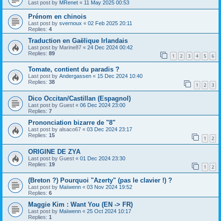
Last post by
MRenet
«
11 May 2025 00:53
Prénom en chinois
Last post by
svernoux
«
02 Feb 2025 20:11
Replies:
4
Traduction en Gaëlique Irlandais
Last post by
Marine87
«
24 Dec 2024 00:42
Replies:
89
1
2
3
4
5
6
Tomate, contient du paradis ?
Last post by
Andergassen
«
15 Dec 2024 10:40
Replies:
38
1
2
3
Dico Occitan/Castillan (Espagnol)
Last post by
Guest
«
06 Dec 2024 23:00
Replies:
7
Prononciation bizarre de "8"
Last post by
alsaco67
«
03 Dec 2024 23:17
Replies:
15
1
2
ORIGINE DE ZYA
Last post by
Guest
«
01 Dec 2024 23:30
Replies:
19
1
2
(Breton ?) Pourquoi "Azerty" (pas le clavier !) ?
Last post by
Maïwenn
«
03 Nov 2024 19:52
Replies:
6
Maggie Kim : Want You (EN -> FR)
Last post by
Maïwenn
«
25 Oct 2024 10:17
Replies:
1