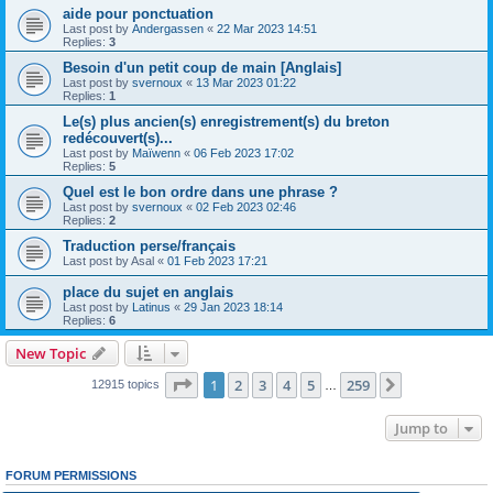
aide pour ponctuation
Last post by
Andergassen
«
22 Mar 2023 14:51
Replies:
3
Besoin d'un petit coup de main [Anglais]
Last post by
svernoux
«
13 Mar 2023 01:22
Replies:
1
Le(s) plus ancien(s) enregistrement(s) du breton
redécouvert(s)...
Last post by
Maïwenn
«
06 Feb 2023 17:02
Replies:
5
Quel est le bon ordre dans une phrase ?
Last post by
svernoux
«
02 Feb 2023 02:46
Replies:
2
Traduction perse/français
Last post by
Asal
«
01 Feb 2023 17:21
place du sujet en anglais
Last post by
Latinus
«
29 Jan 2023 18:14
Replies:
6
New Topic
Page
1
of
259
1
2
3
4
5
259
Next
12915 topics
…
Jump to
FORUM PERMISSIONS