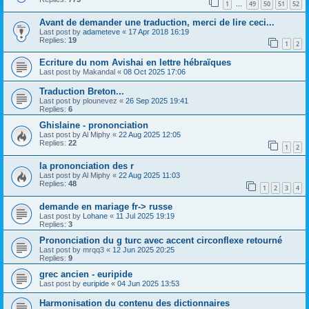
1
49
50
51
52
…
Avant de demander une traduction, merci de lire ceci...
Last post by
adameteve
«
17 Apr 2018 16:19
Replies:
19
1
2
Ecriture du nom Avishai en lettre hébraïques
Last post by
Makandal
«
08 Oct 2025 17:06
Traduction Breton...
Last post by
plounevez
«
26 Sep 2025 19:41
Replies:
6
Ghislaine - prononciation
Last post by
Al Miphy
«
22 Aug 2025 12:05
Replies:
22
1
2
la prononciation des r
Last post by
Al Miphy
«
22 Aug 2025 11:03
Replies:
48
1
2
3
4
demande en mariage fr-> russe
Last post by
Lohane
«
11 Jul 2025 19:19
Replies:
3
Prononciation du g turc avec accent circonflexe retourné
Last post by
mrqq3
«
12 Jun 2025 20:25
Replies:
9
grec ancien - euripide
Last post by
euripide
«
04 Jun 2025 13:53
Harmonisation du contenu des dictionnaires