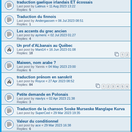
traduction gaelique irlandais ET écossais
Last post by
Latinus
«
11 Aug 2023 13:22
Replies:
5
Traduction du finnois
Last post by
Andergassen
«
06 Jul 2023 08:51
Replies:
1
Les accents du grec ancien
Last post by
aymeric
«
02 Jul 2023 01:27
Replies:
4
Un prof d'ALbanais au Québec
Last post by
Mani14
«
16 Jun 2023 01:08
Replies:
18
1
2
Maiwen, nom arabe ?
Last post by
Yannis
«
04 May 2023 23:00
Replies:
6
traduction prénom en sanskrit
Last post by
Royce
«
27 Apr 2023 08:52
Replies:
84
1
2
3
4
5
6
Petite demande en Polonais
Last post by
niavlys
«
02 Apr 2023 21:38
Replies:
3
Traduction de la chanson Soske Murseske Manglape Kurva
Last post by
SuperCed
«
29 Mar 2023 19:35
Valeur du conditionnel
Last post by
ace
«
29 Mar 2023 16:38
Replies:
6