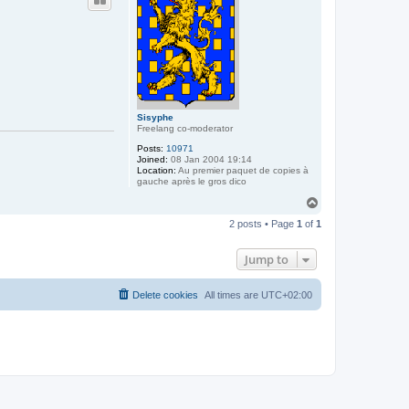
Sisyphe
Freelang co-moderator
Posts:
10971
Joined:
08 Jan 2004 19:14
Location:
Au premier paquet de copies à
gauche après le gros dico
T
o
2 posts • Page
1
of
1
p
Jump to
Delete cookies
All times are
UTC+02:00