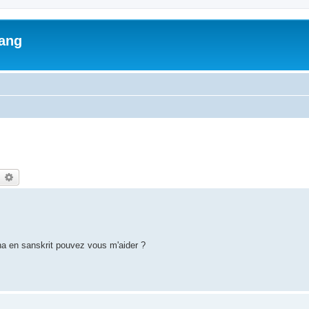
lang
earch
Advanced search
na en sanskrit pouvez vous m'aider ?