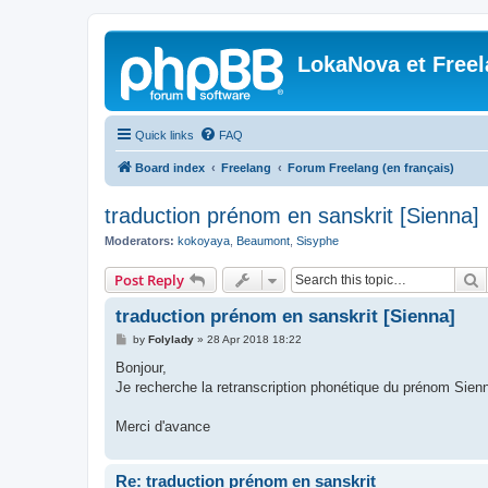
LokaNova et Free
Quick links
FAQ
Board index
Freelang
Forum Freelang (en français)
traduction prénom en sanskrit [Sienna]
Moderators:
kokoyaya
,
Beaumont
,
Sisyphe
S
Post Reply
traduction prénom en sanskrit [Sienna]
P
by
Folylady
»
28 Apr 2018 18:22
o
s
Bonjour,
t
Je recherche la retranscription phonétique du prénom Sien
Merci d'avance
Re: traduction prénom en sanskrit