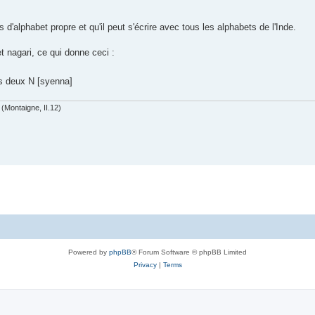
 d'alphabet propre et qu'il peut s'écrire avec tous les alphabets de l'Inde.
t nagari, ce qui donne ceci :
es deux N [syenna]
(Montaigne, II.12)
Powered by
phpBB
® Forum Software © phpBB Limited
Privacy
|
Terms