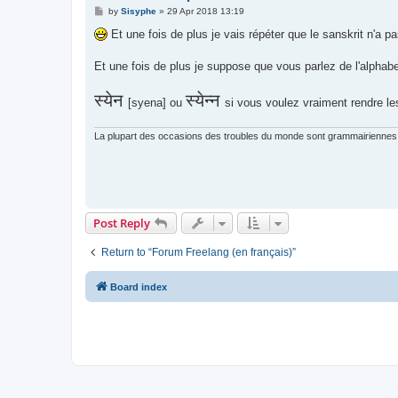
P
by
Sisyphe
»
29 Apr 2018 13:19
o
s
Et une fois de plus je vais répéter que le sanskrit n'a pas
t
Et une fois de plus je suppose que vous parlez de l'alphabe
स्येन
स्येन्न
[syena] ou
si vous voulez vraiment rendre l
La plupart des occasions des troubles du monde sont grammairiennes 
Post Reply
Return to “Forum Freelang (en français)”
Board index