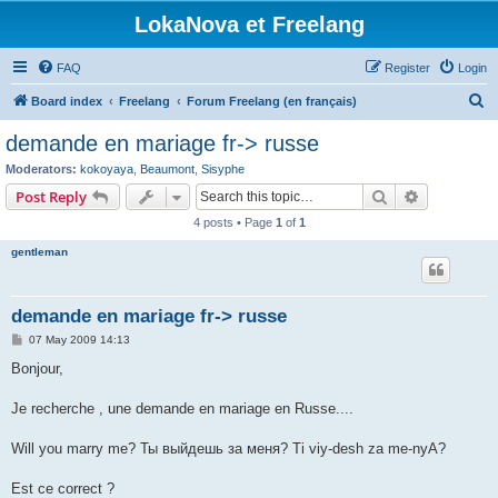
LokaNova et Freelang
FAQ
Register
Login
S
Board index
Freelang
Forum Freelang (en français)
e
demande en mariage fr-> russe
a
Moderators:
kokoyaya
,
Beaumont
,
Sisyphe
r
Search
Advanced s
Post Reply
c
4 posts • Page
1
of
1
h
gentleman
demande en mariage fr-> russe
P
07 May 2009 14:13
o
s
Bonjour,
t
Je recherche , une demande en mariage en Russe....
Will you marry me? Ты выйдешь за меня? Ti viy-desh za me-nyA?
Est ce correct ?