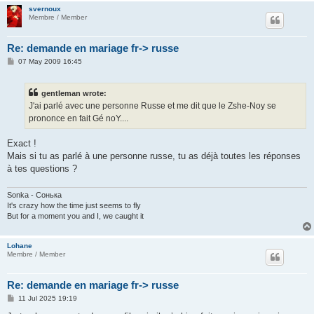
svernoux
Membre / Member
Re: demande en mariage fr-> russe
P
07 May 2009 16:45
o
s
t
gentleman wrote:
J'ai parlé avec une personne Russe et me dit que le Zshe-Noy se
prononce en fait Gé noY....
Exact !
Mais si tu as parlé à une personne russe, tu as déjà toutes les réponses
à tes questions ?
Sonka - Сонька
It's crazy how the time just seems to fly
But for a moment you and I, we caught it
Lohane
Membre / Member
Re: demande en mariage fr-> russe
P
11 Jul 2025 19:19
o