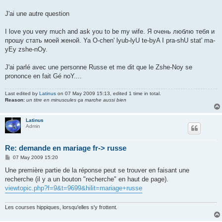
J'ai une autre question
I love you very much and ask you to be my wife. Я очень люблю тебя и
прошу стать моей женой. Ya O-chen' lyub-lyU te-byA I pra-shU stat' ma-
yEy zshe-nOy.
J'ai parlé avec une personne Russe et me dit que le Zshe-Noy se
prononce en fait Gé noY....
Last edited by
Latinus
on 07 May 2009 15:13, edited 1 time in total.
Reason:
un titre en minuscules ça marche aussi bien
Latinus
Admin
Re: demande en mariage fr-> russe
P
07 May 2009 15:20
o
s
Une première partie de la réponse peut se trouver en faisant une
t
recherche (il y a un bouton "recherche" en haut de page).
viewtopic.php?f=9&t=9699&hilit=mariage+russe
Les courses hippiques, lorsqu'elles s'y frottent.