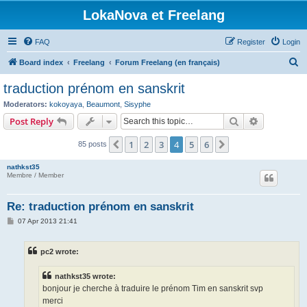
LokaNova et Freelang
FAQ
Register
Login
S
Board index
Freelang
Forum Freelang (en français)
e
traduction prénom en sanskrit
a
Moderators:
kokoyaya
,
Beaumont
,
Sisyphe
r
Search
Advanced s
Post Reply
c
1
2
3
4
5
6
Previous
Next
85 posts
h
nathkst35
Membre / Member
Re: traduction prénom en sanskrit
P
07 Apr 2013 21:41
o
s
t
pc2 wrote:
nathkst35 wrote:
bonjour je cherche à traduire le prénom Tim en sanskrit svp
merci