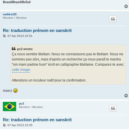
Brasil/Brazil/Brésil
nathkst35
Membre / Member
Re: traduction prénom en sanskrit
P
07 Apr 2013 22:51
o
s
t
pc2 wrote:
Ça nous semble tibétain. Nous ne connaissons pas le tibétain. Nous ne
sommes pas sûrs, mais d'après un recherche ça nous paraît le mantra
"om mani padme hum" écrit en calligraphie tibétaine. Comparez-le avec
cette image
.
Attendons un locuteur natif pour la confirmation.
merci
pc2
Membre / Member
Re: traduction prénom en sanskrit
P
07 Apr 2013 22:55
o