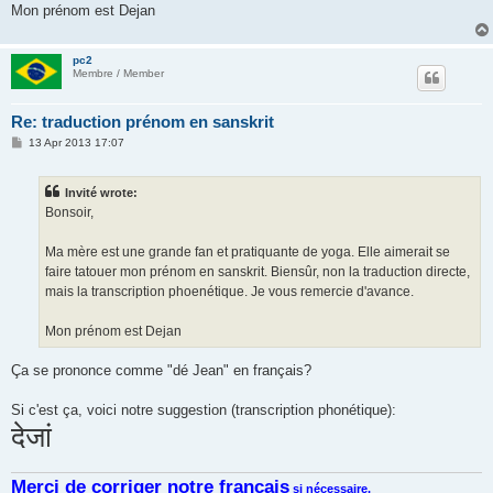
Mon prénom est Dejan
pc2
Membre / Member
Re: traduction prénom en sanskrit
P
13 Apr 2013 17:07
o
s
t
Invité wrote:
Bonsoir,
Ma mère est une grande fan et pratiquante de yoga. Elle aimerait se
faire tatouer mon prénom en sanskrit. Biensûr, non la traduction directe,
mais la transcription phoenétique. Je vous remercie d'avance.
Mon prénom est Dejan
Ça se prononce comme "dé Jean" en français?
Si c'est ça, voici notre suggestion (transcription phonétique):
देजां
Merci de corriger notre français
si nécessaire.