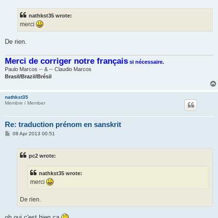
s
t
nathkst35 wrote:
merci
De rien.
Merci de corriger notre français
si nécessaire.
Paulo Marcos -- & -- Claudio Marcos
Brasil/Brazil/Brésil
nathkst35
Membre / Member
Re: traduction prénom en sanskrit
P
08 Apr 2013 00:51
o
s
t
pc2 wrote:
nathkst35 wrote:
merci
De rien.
oh oui c'est bien ça