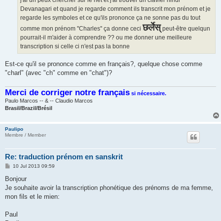
Devanagari et quand je regarde comment ils transcrit mon prénom et je
regarde les symboles et ce qu'ils prononce ça ne sonne pas du tout
छर्लेस्
comme mon prénom ''Charles'' ça donne ceci
peut-être quelqun
pourrait-il m'aider à comprendre ?? ou me donner une meilleure
transcription si celle ci n'est pas la bonne
Est-ce qu'il se prononce comme en français?, quelque chose comme
"charl" (avec "ch" comme en "chat")?
Merci de corriger notre français
si nécessaire.
Paulo Marcos -- & -- Claudio Marcos
Brasil/Brazil/Brésil
Paulipo
Membre / Member
Re: traduction prénom en sanskrit
P
10 Jul 2013 09:59
o
s
Bonjour
t
Je souhaite avoir la transcription phonétique des prénoms de ma femme,
mon fils et le mien:
Paul