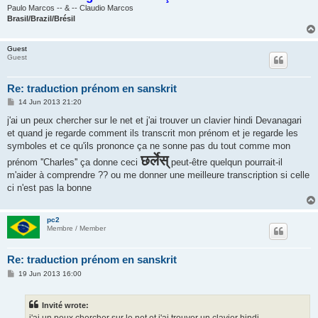
Paulo Marcos -- & -- Claudio Marcos
Brasil/Brazil/Brésil
Guest
Guest
Re: traduction prénom en sanskrit
P
14 Jun 2013 21:20
o
s
j'ai un peux chercher sur le net et j'ai trouver un clavier hindi Devanagari
t
et quand je regarde comment ils transcrit mon prénom et je regarde les
symboles et ce qu'ils prononce ça ne sonne pas du tout comme mon
छर्लेस्
prénom ''Charles'' ça donne ceci
peut-être quelqun pourrait-il
m'aider à comprendre ?? ou me donner une meilleure transcription si celle
ci n'est pas la bonne
pc2
Membre / Member
Re: traduction prénom en sanskrit
P
19 Jun 2013 16:00
o
s
t
Invité wrote:
j'ai un peux chercher sur le net et j'ai trouver un clavier hindi