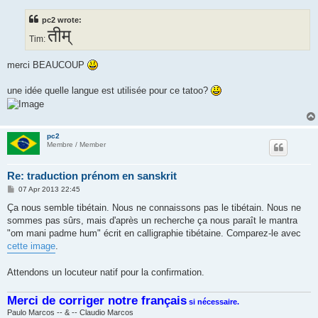
s
t
pc2 wrote:
तीम्
Tim:
merci BEAUCOUP
une idée quelle langue est utilisée pour ce tatoo?
pc2
Membre / Member
Re: traduction prénom en sanskrit
P
07 Apr 2013 22:45
o
s
Ça nous semble tibétain. Nous ne connaissons pas le tibétain. Nous ne
t
sommes pas sûrs, mais d'après un recherche ça nous paraît le mantra
"om mani padme hum" écrit en calligraphie tibétaine. Comparez-le avec
cette image
.
Attendons un locuteur natif pour la confirmation.
Merci de corriger notre français
si nécessaire.
Paulo Marcos -- & -- Claudio Marcos