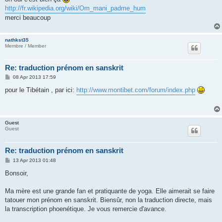
http://fr.wikipedia.org/wiki/Om_mani_padme_hum
merci beaucoup
nathkst35
Membre / Member
Re: traduction prénom en sanskrit
P
08 Apr 2013 17:59
o
s
pour le Tibétain , par ici:
http://www.montibet.com/forum/index.php
t
Guest
Guest
Re: traduction prénom en sanskrit
P
13 Apr 2013 01:48
o
s
Bonsoir,
t
Ma mère est une grande fan et pratiquante de yoga. Elle aimerait se faire
tatouer mon prénom en sanskrit. Biensûr, non la traduction directe, mais
la transcription phoenétique. Je vous remercie d'avance.