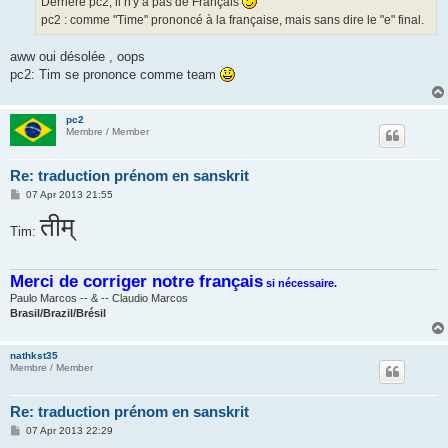
Derrière pc2, il n'y a pas de Français
pc2 : comme "Time" prononcé à la française, mais sans dire le "e" final.
aww oui désolée , oops
pc2: Tim se prononce comme team
pc2
Membre / Member
Re: traduction prénom en sanskrit
P
07 Apr 2013 21:55
o
s
तीम्
Tim:
t
Merci de corriger notre français
si nécessaire.
Paulo Marcos -- & -- Claudio Marcos
Brasil/Brazil/Brésil
nathkst35
Membre / Member
Re: traduction prénom en sanskrit
P
07 Apr 2013 22:29
o