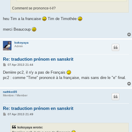
Comment se prononce-t-il?
heu Tim a la francaise
Tim de Timothée
merci Beaucoup
kokoyaya
Admin
Re: traduction prénom en sanskrit
P
07 Apr 2013 21:44
o
s
Derrière pc2, il n'y a pas de Français
t
pc2 : comme "Time" prononcé à la française, mais sans dire le "e" final.
nathkst35
Membre / Member
Re: traduction prénom en sanskrit
P
07 Apr 2013 21:49
o
s
t
kokoyaya wrote: