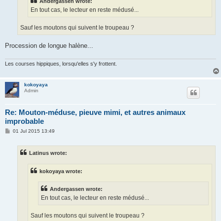
Andergassen wrote:
En tout cas, le lecteur en reste médusé...
Sauf les moutons qui suivent le troupeau ?
Procession de longue halène...
Les courses hippiques, lorsqu'elles s'y frottent.
kokoyaya
Admin
Re: Mouton-méduse, pieuve mimi, et autres animaux
improbable
P
01 Jul 2015 13:49
o
s
t
Latinus wrote:
kokoyaya wrote:
Andergassen wrote:
En tout cas, le lecteur en reste médusé...
Sauf les moutons qui suivent le troupeau ?