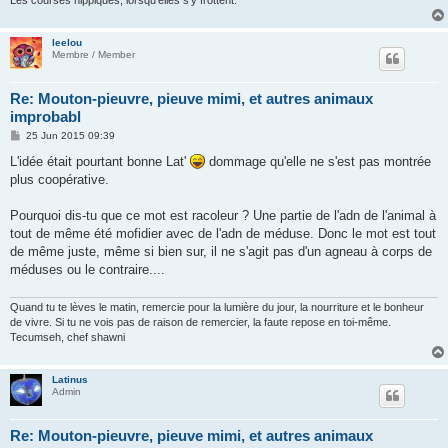
leelou
Membre / Member
Re: Mouton-pieuvre, pieuve mimi, et autres animaux
improbabl
P
25 Jun 2015 09:39
o
s
L'idée était pourtant bonne Lat'
dommage qu'elle ne s'est pas montrée
t
plus coopérative.
Pourquoi dis-tu que ce mot est racoleur ? Une partie de l'adn de l'animal à
tout de même été mofidier avec de l'adn de méduse. Donc le mot est tout
de même juste, même si bien sur, il ne s'agit pas d'un agneau à corps de
méduses ou le contraire....
Quand tu te lèves le matin, remercie pour la lumière du jour, la nourriture et le bonheur
de vivre. Si tu ne vois pas de raison de remercier, la faute repose en toi-même.
Tecumseh, chef shawni
Latinus
Admin
Re: Mouton-pieuvre, pieuve mimi, et autres animaux