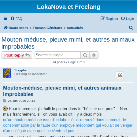
LokaNova et Freelang
FAQ
Register
Login
S
Board index
Thèmes Généraux
Actualités
e
Mouton-méduse, pieuve mimi, et autres animaux
a
improbables
r
Search
Advanced search
Post Reply
c
14 posts • Page
1
of
1
h
Sisyphe
Freelang co-moderator
Mouton-méduse, pieuve mimi, et autres animaux
improbables
P
24 Jun 2015 20:43
o
s
Pour le premier, j'ai failli le poster dans le "bêtisier des pros"... Nan
t
mais franchement, si l'on vous avait dit il y a deux mois
qu'un mouton-méduse issu d'un labo s'était retrouvé dans le circuit de
consommation par la faute d'un employé mécontent qui voulait se venger
d'un collègue avec qui il ne s'entend pas
, vous auriez dit "attends, même pour un poisson (!!!) d'avril, c'est trop