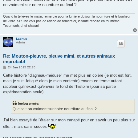
on vraiment sur notre nourriture au final ?
Quand tu te lèves le matin, remercie pour la lumière du jour, la nourriture et le bonheur
de vivre. Si tu ne vois pas de raison de remercier, la faute repose en toi-même.
Tecumseh, chef shawni
Latinus
Admin
Re: Mouton-pieuvre, pieuve mimi, et autres animaux
improbabl
P
24 Jun 2015 22:35
o
s
Cette histoire "d'agneau-méduse" me met plus en colère (le mot est fort,
t
mais je suis fatigué alors je m'en contente) envers ce terme autant
racoleur qu'inexact qu'envers le fond de l'histoire (pour sa partie
expérimentation seule).
leelou wrote:
Que sait-on vraiment sur notre nourriture au final ?
J'ai bien essayé de l'étaler sur mon canapé pour en savoir un peu plus sur
elle... mais sans succès
Les courses hippiques, lorsqu'elles s'y frottent.