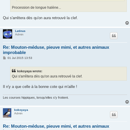
Procession de longue halène...
Qui s'arrêtera dès qu'on aura retrouvé la clef.
Latinus
Admin
Re: Mouton-méduse, pieuve mimi, et autres animaux
improbable
P
01 Jul 2015 13:53
o
s
t
kokoyaya wrote:
Qui s'arrêtera dès qu'on aura retrouvé la clef.
Il n'y a que celle à la bonne cote qui m'aille !
Les courses hippiques, lorsqu'elles s'y frottent.
kokoyaya
Admin
Re: Mouton-méduse, pieuve mimi, et autres animaux