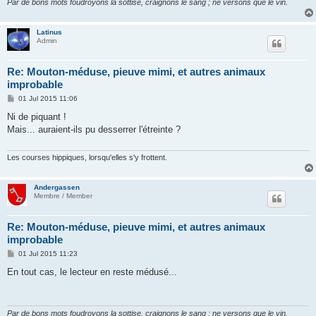
Par de bons mots foudroyons la sottise, craignons le sang ; ne versons que le vin.
Latinus
Admin
Re: Mouton-méduse, pieuve mimi, et autres animaux
improbable
P
01 Jul 2015 11:06
o
s
Ni de piquant !
t
Mais... auraient-ils pu desserrer l'étreinte ?
Les courses hippiques, lorsqu'elles s'y frottent.
Andergassen
Membre / Member
Re: Mouton-méduse, pieuve mimi, et autres animaux
improbable
P
01 Jul 2015 11:23
o
s
En tout cas, le lecteur en reste médusé...
t
Par de bons mots foudroyons la sottise, craignons le sang ; ne versons que le vin.