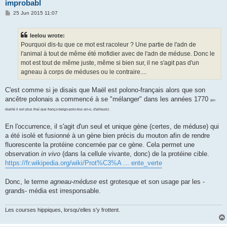
improbabl
P
25 Jun 2015 11:07
o
s
t
leelou wrote:
Pourquoi dis-tu que ce mot est racoleur ? Une partie de l'adn de
l'animal à tout de même été mofidier avec de l'adn de méduse. Donc le
mot est tout de même juste, même si bien sur, il ne s'agit pas d'un
agneau à corps de méduses ou le contraire....
C'est comme si je disais que Maël est polono-français alors que son
ancêtre polonais a commencé à se "mélanger" dans les années 1770
(en
réalité il est plus thaï que franço-belgo-polo-truc-en-o, d'ailleurs)
En l'occurrence, il s'agit d'un seul et unique gène (certes, de méduse) qui
a été isolé et fusionné à un gène bien précis du mouton afin de rendre
fluorescente la protéine concernée par ce gène. Cela permet une
observation
in vivo
(dans la cellule vivante, donc) de la protéine cible.
https://fr.wikipedia.org/wiki/Prot%C3%A ... ente_verte
Donc, le terme
agneau-méduse
est grotesque et son usage par les -
grands- média est irresponsable.
Les courses hippiques, lorsqu'elles s'y frottent.