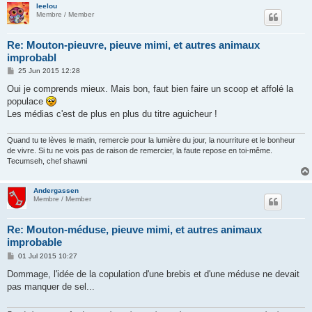
leelou
Membre / Member
Re: Mouton-pieuvre, pieuve mimi, et autres animaux
improbabl
P
25 Jun 2015 12:28
o
s
Oui je comprends mieux. Mais bon, faut bien faire un scoop et affolé la
t
populace
Les médias c'est de plus en plus du titre aguicheur !
Quand tu te lèves le matin, remercie pour la lumière du jour, la nourriture et le bonheur
de vivre. Si tu ne vois pas de raison de remercier, la faute repose en toi-même.
Tecumseh, chef shawni
Andergassen
Membre / Member
Re: Mouton-méduse, pieuve mimi, et autres animaux
improbable
P
01 Jul 2015 10:27
o
s
Dommage, l'idée de la copulation d'une brebis et d'une méduse ne devait
t
pas manquer de sel...