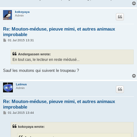
kokoyaya
Admin
Re: Mouton-méduse, pieuve mimi, et autres animaux
improbable
P
01 Jul 2015 13:31
o
s
t
Andergassen wrote:
En tout cas, le lecteur en reste médusé...
Sauf les moutons qui suivent le troupeau ?
Latinus
Admin
Re: Mouton-méduse, pieuve mimi, et autres animaux
improbable
P
01 Jul 2015 13:44
o
s
t
kokoyaya wrote: