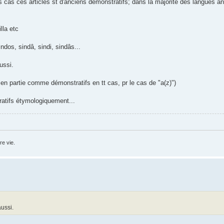
es cas ces articles st d'anciens démonstratifs; dans la majorité des langues a
lla etc
ndos, sindâ, sindi, sindâs...
ussi.
 en partie comme démonstratifs en tt cas, pr le cas de "a(z)")
ratifs étymologiquement...
e vie.
aussi.