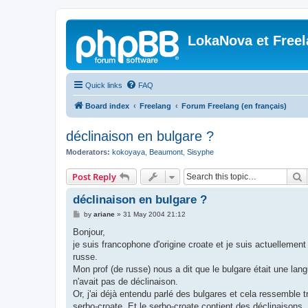
LokaNova et Free
Quick links
FAQ
Board index
Freelang
Forum Freelang (en français)
déclinaison en bulgare ?
Moderators:
kokoyaya
,
Beaumont
,
Sisyphe
S
Post Reply
déclinaison en bulgare ?
P
by
ariane
»
31 May 2004 21:12
o
s
Bonjour,
t
je suis francophone d'origine croate et je suis actuellemen
russe.
Mon prof (de russe) nous a dit que le bulgare était une lan
n'avait pas de déclinaison.
Or, j'ai déjà entendu parlé des bulgares et cela ressemble tr
serbo-croate. Et le serbo-croate contient des déclinaisons.