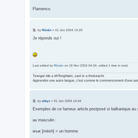
Flamenco
P
by
Rónán
»
01 Jun 2004 13:20
o
s
Je réponds oui !
t
Last edited by
Rónán
on 16 Nov 2004 04:34, edited 1 time in total.
Teangaí eile a dh’fhoghlaim, saol úr a thoiseacht.
Apprendre une autre langue, c'est comme le commencement d'une autr
P
by
albyx
»
01 Jun 2004 14:44
o
s
Exemples de ce fameux article postposé si balkanique au si
t
au masculin :
мъж [mësh] = un homme