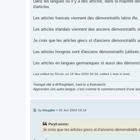
Dans les langues où il y a des articles, dans la majorité d
d'articles.
Les articles francais viennent des démonstratifs latins ille, i
Les articles irlandais viennent des anciens démonstratifs si
Je crois que les articles grecs st d'anciens démonstratifs a
Les articles hongrois sont d'anciens démonstratifs (utilisés
Les articles en langues germaniques st aussi des démonst
Last edited by
Rónán
on 16 Nov 2004 04:34, edited 1 time in total.
Teangaí eile a dh’fhoghlaim, saol úr a thoiseacht.
Apprendre une autre langue, c'est comme le commencement d'une autr
P
by
Sisyphe
»
02 Jun 2004 14:14
o
s
t
Pwyll wrote:
Je crois que les articles grecs st d'anciens démonstratifs 