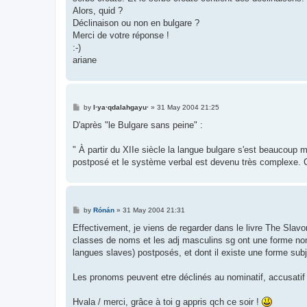
Alors, quid ?
Déclinaison ou non en bulgare ?
Merci de votre réponse !
:-)
ariane
P
by
I·ya·qdalahgayu·
»
31 May 2004 21:25
o
s
D'après "le Bulgare sans peine" :
t
" À partir du XIIe siècle la langue bulgare s'est beaucoup m
postposé et le système verbal est devenu très complexe. Ces
P
by
Rónán
»
31 May 2004 21:31
o
s
Effectivement, je viens de regarder dans le livre The Slavo
t
classes de noms et les adj masculins sg ont une forme nomi
langues slaves) postposés, et dont il existe une forme subj
Les pronoms peuvent etre déclinés au nominatif, accusatif e
Hvala / merci, grâce à toi g appris qch ce soir !