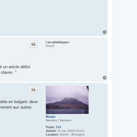
T
o
p
I·ya·qdalahgayu·
Guest
 un article défini
 slaves. "
T
o
p
mitée en bulgare: deux
irement aux autres
Rónán
Membre / Member
Posts:
599
Joined:
11 Jan 2004 04:23
Location:
Breizh - Bretagne