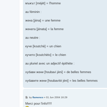
мъжът [mëjët] = l'homme
au féminin :
жена [jèna] = une femme
жената [jènata] = la femme
au neutre :
куче [koutchè] = un chien
кучето [koutchèto] = le chien
au pluriel avec un adjectif épithète :
хубави жени [houbavi jèni] = de belles femmes
хубавите жени [houbavitè jèni] = les belles femmes
P
by
flamenco
»
01 Jun 2004 16:29
o
s
Merci pour l'info!!!!!
t