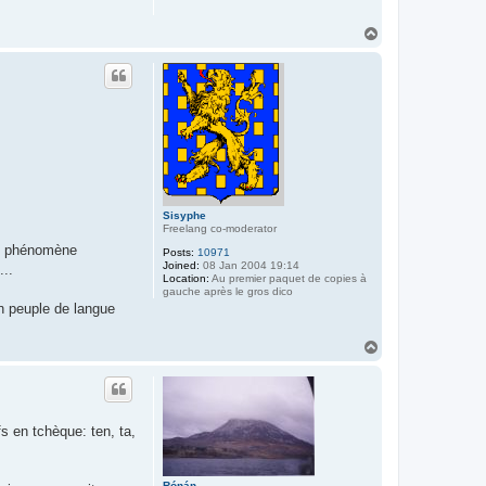
T
o
p
Sisyphe
Freelang co-moderator
 un phénomène
Posts:
10971
Joined:
08 Jan 2004 19:14
...
Location:
Au premier paquet de copies à
gauche après le gros dico
 un peuple de langue
T
o
p
 en tchèque: ten, ta,
Rónán