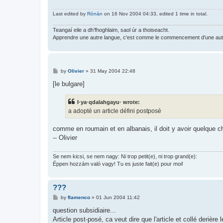
Last edited by
Rónán
on 16 Nov 2004 04:33, edited 1 time in total.
Teangaí eile a dh’fhoghlaim, saol úr a thoiseacht.
Apprendre une autre langue, c'est comme le commencement d'une autr
P
by
Olivier
»
31 May 2004 22:48
o
s
[le bulgare]
t
I·ya·qdalahgayu· wrote:
a adopté un article défini postposé
comme en roumain et en albanais, il doit y avoir quelque c
-- Olivier
Se nem kicsi, se nem nagy: Ni trop petit(e), ni trop grand(e):
Éppen hozzám való vagy! Tu es juste fait(e) pour moi!
???
P
by
flamenco
»
01 Jun 2004 11:42
o
s
question subsidiaire...
t
Article post-posé, ca veut dire que l'article et collé der