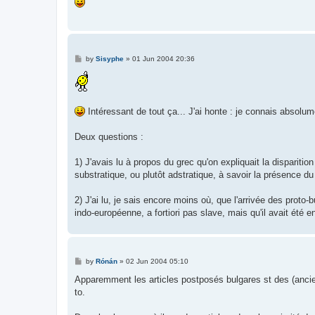
P
by
Sisyphe
»
01 Jun 2004 20:36
o
s
t
Intéressant de tout ça... J'ai honte : je connais absolu
Deux questions :
1) J'avais lu à propos du grec qu'on expliquait la disparit
substratique, ou plutôt adstratique, à savoir la présence d
2) J'ai lu, je sais encore moins où, que l'arrivée des proto-b
indo-européenne, a fortiori pas slave, mais qu'il avait ét
P
by
Rónán
»
02 Jun 2004 05:10
o
s
Apparemment les articles postposés bulgares st des (ancie
t
to.