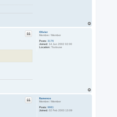
T
o
p
Olivier
Membre / Member
Posts:
3176
Joined:
14 Jun 2002 02:00
Location:
Toulouse
T
o
p
flamenco
Membre / Member
Posts:
9981
Joined:
02 Feb 2003 13:09