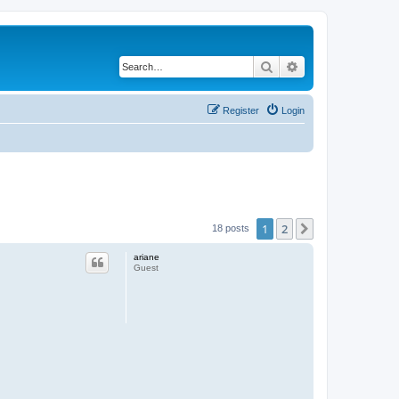
Search
Advanced search
Register
Login
1
2
Next
18 posts
ariane
Guest