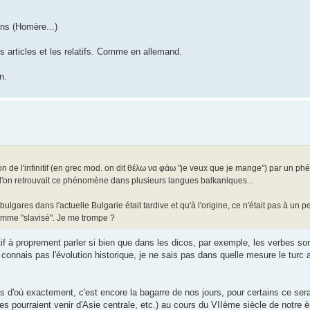
ens (Homère...)
es articles et les relatifs. Comme en allemand.
n.
tion de l'infinitif (en grec mod. on dit θέλω να φάω "je veux que je mange") par un 
ue l'on retrouvait ce phénomène dans plusieurs langues balkaniques...
-bulgares dans l'actuelle Bulgarie était tardive et qu'à l'origine, ce n'était pas à un
somme "slavisé". Je me trompe ?
initif à proprement parler si bien que dans les dicos, par exemple, les verbes s
connais pas l'évolution historique, je ne sais pas dans quelle mesure le turc a
s d'où exactement, c'est encore la bagarre de nos jours, pour certains ce ser
les pourraient venir d'Asie centrale, etc.) au cours du VIIème siècle de notre 