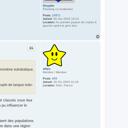
Sisyphe
Freelang co-moderator
Posts:
10971
Joined:
08 Jan 2004 19:14
Location:
Au premier paquet de copies à
gauche après le gros dico
T
o
p
albyx
phénomène substratique,
Membre / Member
Posts:
409
Joined:
28 Oct 2003 10:19
 peuple de langue indo-
Location:
Dole, France
ont classés sous leur
 pu influencer le
aient des populations
ère dans une région