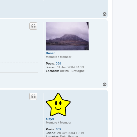
T
o
p
Rónán
Membre / Member
Posts:
599
Joined:
11 Jan 2004 04:23
Location:
Breizh - Bretagne
T
o
p
albyx
Membre / Member
Posts:
409
Joined:
28 Oct 2003 10:19
Location:
Dole, France