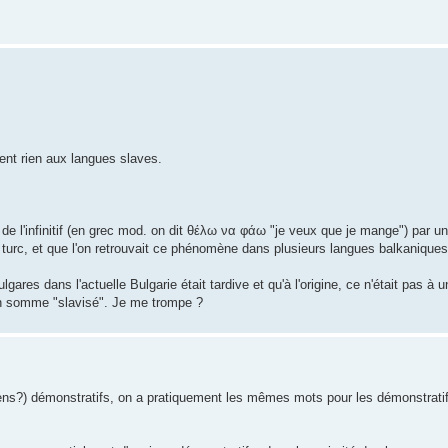
ment rien aux langues slaves.
ion de l'infinitif (en grec mod. on dit θέλω να φάω "je veux que je mange") par
u turc, et que l'on retrouvait ce phénomène dans plusieurs langues balkaniques
ulgares dans l'actuelle Bulgarie était tardive et qu'à l'origine, ce n'était pas à
é en somme "slavisé". Je me trompe ?
ns?) démonstratifs, on a pratiquement les mêmes mots pour les démonstratifs