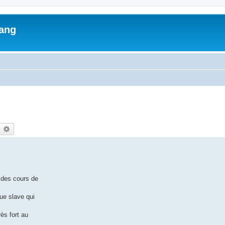
lang
earch
Advanced search
t des cours de
gue slave qui
ès fort au