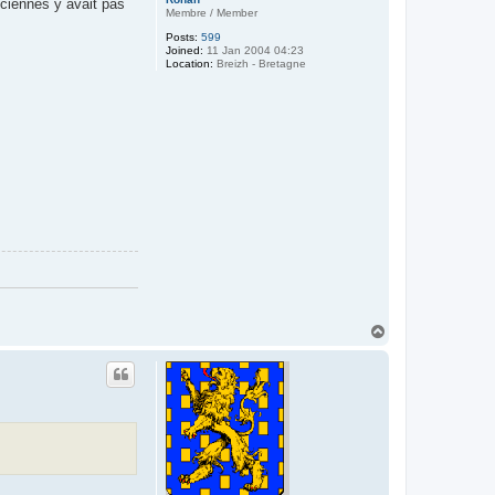
nciennes y avait pas
Membre / Member
Posts:
599
Joined:
11 Jan 2004 04:23
Location:
Breizh - Bretagne
T
o
p