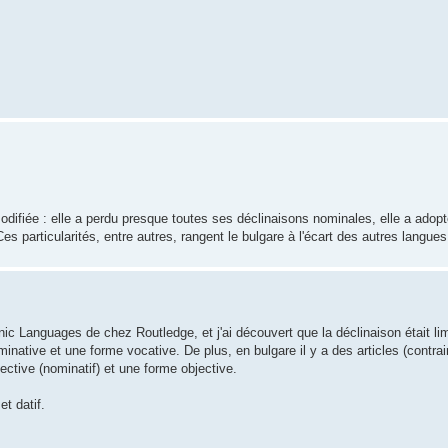
odifiée : elle a perdu presque toutes ses déclinaisons nominales, elle a adopté
 particularités, entre autres, rangent le bulgare à l'écart des autres langues
nic Languages de chez Routledge, et j'ai découvert que la déclinaison était li
native et une forme vocative. De plus, en bulgare il y a des articles (contra
ective (nominatif) et une forme objective.
t datif.