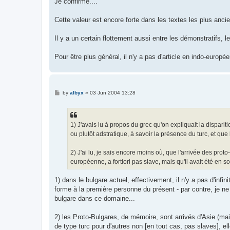
Je confirme....
Cette valeur est encore forte dans les textes les plus anci
Il y a un certain flottement aussi entre les démonstratifs, l
Pour être plus général, il n'y a pas d'article en indo-europée
P
by
albyx
»
03 Jun 2004 13:28
o
s
t
1) J'avais lu à propos du grec qu'on expliquait la dispari
ou plutôt adstratique, à savoir la présence du turc, et q
2) J'ai lu, je sais encore moins où, que l'arrivée des proto
européenne, a fortiori pas slave, mais qu'il avait été en 
1) dans le bulgare actuel, effectivement, il n'y a pas d'inf
forme à la première personne du présent - par contre, je ne 
bulgare dans ce domaine...
2) les Proto-Bulgares, de mémoire, sont arrivés d'Asie (mai
de type turc pour d'autres non [en tout cas, pas slaves], el