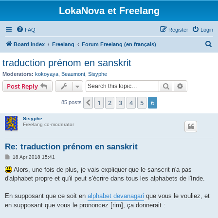
LokaNova et Freelang
FAQ
Register
Login
S
Board index
Freelang
Forum Freelang (en français)
e
traduction prénom en sanskrit
a
Moderators:
kokoyaya
,
Beaumont
,
Sisyphe
r
Search
Advanced s
Post Reply
c
1
2
3
4
5
6
Previous
85 posts
h
Sisyphe
Freelang co-moderator
Re: traduction prénom en sanskrit
P
18 Apr 2018 15:41
o
s
Alors, une fois de plus, je vais expliquer que le sanscrit n'a pas
t
d'alphabet propre et qu'il peut s'écrire dans tous les alphabets de l'Inde.
En supposant que ce soit en
alphabet devanagari
que vous le vouliez, et
en supposant que vous le prononcez [rim], ça donnerait :