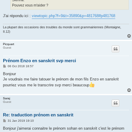
Pouvez vous m'aider ?
J'ai répondu ici :
viewtopic.php?f=9&t=35890&p=481768#p481768
La plupart des occasions des troubles du monde sont grammairiennes (Montaigne,
II.12)
Picquart
Guest
Prénom Enzo en sanskrit svp merci
P
06 Oct 2018 18:57
o
s
Bonjour
t
Je voudrais me faire tatouer le prénom de mon fils Enzo en sanskrit
pourriez vous me le transcrire svp merci beaucoup
Saraj
Guest
Re: traduction prénom en sanskrit
P
31 Jan 2019 19:10
o
s
Bonjour j'aimerai connaitre le prénom sohan en sanskrit c'est le prénom
t