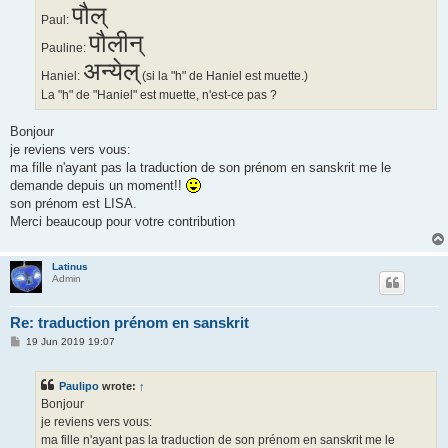
पौल्
Paul:
पौलीन्
Pauline:
अन्येल्
Haniel:
(si la "h" de Haniel est muette.)
La "h" de "Haniel" est muette, n'est-ce pas ?
Bonjour
je reviens vers vous:
ma fille n'ayant pas la traduction de son prénom en sanskrit me le
demande depuis un moment!!
son prénom est LISA.
Merci beaucoup pour votre contribution
Latinus
Admin
Re: traduction prénom en sanskrit
P
19 Jun 2019 19:07
o
s
t
Paulipo
wrote:
↑
Bonjour
je reviens vers vous:
ma fille n'ayant pas la traduction de son prénom en sanskrit me le