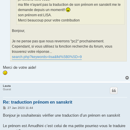
ma fille n'ayant pas la traduction de son prénom en sanskrit me le
demande depuis un moment!!
son prénom est LISA.
Merci beaucoup pour votre contribution
Bonjour,
Je ne pense pas que nous reverrons "pc2" prochainement.
Cependant, si vous utilisez la fonction recherche du forum, vous
trouverez votre réponse...
search.php?keywords=lisa&fid%5B0%5D=9
Merci de votre aide!
Lauta
Guest
Re: traduction prénom en sanskrit
P
27 Jan 2023 11:44
o
s
Bonjour je souhaiterais vérifier une traduction d’un prénom en sanskrit
t
Le prénom est Amudhini c’est celui de ma petite pourriez-vous le traduire