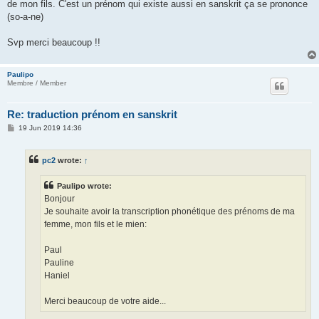
de mon fils. C'est un prénom qui existe aussi en sanskrit ça se prononce
(so-a-ne)
Svp merci beaucoup !!
Paulipo
Membre / Member
Re: traduction prénom en sanskrit
P
19 Jun 2019 14:36
o
s
t
pc2
wrote:
↑
Paulipo wrote:
Bonjour
Je souhaite avoir la transcription phonétique des prénoms de ma
femme, mon fils et le mien:
Paul
Pauline
Haniel
Merci beaucoup de votre aide...