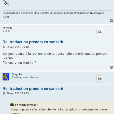
रिम्
La plupart des occasions des troubles du monde sont grammairiennes (Montaigne,
II.12)
Folylady
Guest
Re: traduction prénom en sanskrit
P
29 Apr 2018 06:43
o
s
Bonjour je suis à la recherche de la transcription phonétique du prénom
t
Sienna.
Pouvez vous m'aider ?
Sisyphe
Freelang co-moderator
Re: traduction prénom en sanskrit
P
29 Apr 2018 13:23
o
s
t
Folylady wrote:
↑
Bonjour je suis à la recherche de la transcription phonétique du prénom
Sienna.