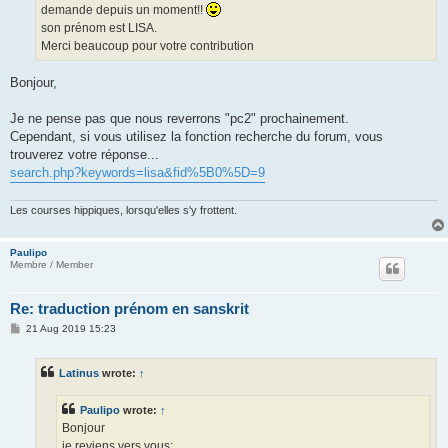
demande depuis un moment!!
son prénom est LISA.
Merci beaucoup pour votre contribution
Bonjour,
Je ne pense pas que nous reverrons "pc2" prochainement.
Cependant, si vous utilisez la fonction recherche du forum, vous
trouverez votre réponse...
search.php?keywords=lisa&fid%5B0%5D=9
Les courses hippiques, lorsqu'elles s'y frottent.
Paulipo
Membre / Member
Re: traduction prénom en sanskrit
P
21 Aug 2019 15:23
o
s
t
Latinus
wrote:
↑
Paulipo
wrote:
↑
Bonjour
je reviens vers vous: