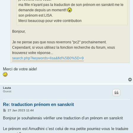
ma fille n'ayant pas la traduction de son prénom en sanskrit me le
demande depuis un moment!!
son prénom est LISA.
Merci beaucoup pour votre contribution
Bonjour,
Je ne pense pas que nous reverrons "pc2" prochainement.
Cependant, si vous utilisez la fonction recherche du forum, vous
trouverez votre réponse...
search.php?keywords=lisa&fid%5B0%5D=9
Merci de votre aide!
Lauta
Guest
Re: traduction prénom en sanskrit
P
27 Jan 2023 11:44
o
s
Bonjour je souhaiterais vérifier une traduction d’un prénom en sanskrit
t
Le prénom est Amudhini c’est celui de ma petite pourriez-vous le traduire