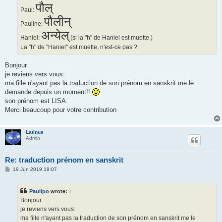
पौल्
Paul:
पौलीन्
Pauline:
अन्येल्
Haniel:
(si la "h" de Haniel est muette.)
La "h" de "Haniel" est muette, n'est-ce pas ?
Bonjour
je reviens vers vous:
ma fille n'ayant pas la traduction de son prénom en sanskrit me le
demande depuis un moment!!
son prénom est LISA.
Merci beaucoup pour votre contribution
Latinus
Admin
Re: traduction prénom en sanskrit
P
19 Jun 2019 19:07
o
s
t
Paulipo
wrote:
↑
Bonjour
je reviens vers vous:
ma fille n'ayant pas la traduction de son prénom en sanskrit me le