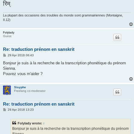
रिम्
La plupart des occasions des troubles du monde sont grammairiennes (Montaigne,
II.12)
Folylady
Guest
Re: traduction prénom en sanskrit
P
29 Apr 2018 06:43
o
s
Bonjour je suis à la recherche de la transcription phonétique du prénom
t
Sienna.
Pouvez vous m'aider ?
Sisyphe
Freelang co-moderator
Re: traduction prénom en sanskrit
P
29 Apr 2018 13:23
o
s
t
Folylady wrote:
↑
Bonjour je suis à la recherche de la transcription phonétique du prénom
Sienna.