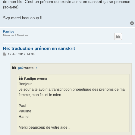
de mon fils. C'est un prénom qui existe aussi en sanskrit ça se prononce
(so-a-ne)
Svp merci beaucoup !!
Paulipo
Membre / Member
Re: traduction prénom en sanskrit
P
19 Jun 2019 14:36
o
s
t
pc2
wrote:
↑
Paulipo wrote:
Bonjour
Je souhaite avoir la transcription phonétique des prénoms de ma
femme, mon fils et le mien:
Paul
Pauline
Haniel
Merci beaucoup de votre aide...