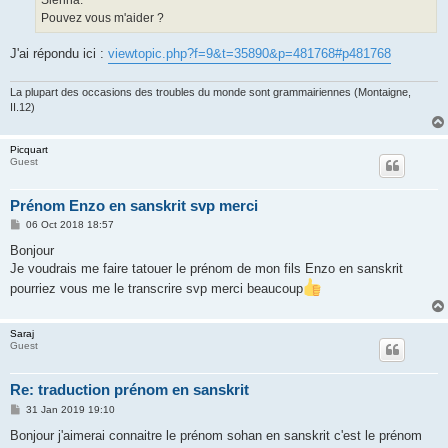
Pouvez vous m'aider ?
J'ai répondu ici :
viewtopic.php?f=9&t=35890&p=481768#p481768
La plupart des occasions des troubles du monde sont grammairiennes (Montaigne,
II.12)
Picquart
Guest
Prénom Enzo en sanskrit svp merci
P
06 Oct 2018 18:57
o
s
Bonjour
t
Je voudrais me faire tatouer le prénom de mon fils Enzo en sanskrit
pourriez vous me le transcrire svp merci beaucoup
Saraj
Guest
Re: traduction prénom en sanskrit
P
31 Jan 2019 19:10
o
s
Bonjour j'aimerai connaitre le prénom sohan en sanskrit c'est le prénom
t