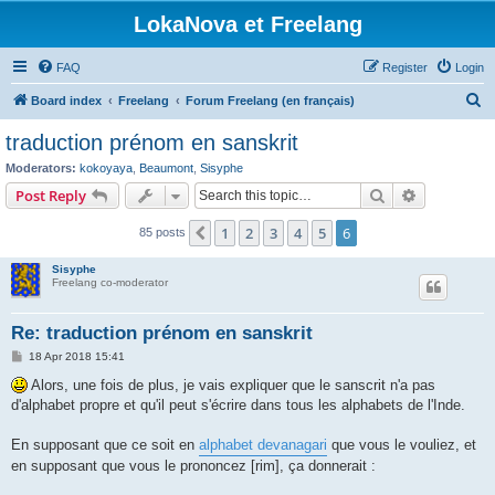
LokaNova et Freelang
FAQ
Register
Login
S
Board index
Freelang
Forum Freelang (en français)
e
traduction prénom en sanskrit
a
Moderators:
kokoyaya
,
Beaumont
,
Sisyphe
r
Search
Advanced s
Post Reply
c
1
2
3
4
5
6
Previous
85 posts
h
Sisyphe
Freelang co-moderator
Re: traduction prénom en sanskrit
P
18 Apr 2018 15:41
o
s
Alors, une fois de plus, je vais expliquer que le sanscrit n'a pas
t
d'alphabet propre et qu'il peut s'écrire dans tous les alphabets de l'Inde.
En supposant que ce soit en
alphabet devanagari
que vous le vouliez, et
en supposant que vous le prononcez [rim], ça donnerait :