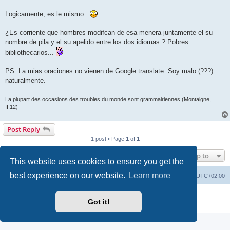
Logicamente, es le mismo..
¿Es corriente que hombres modifcan de esa menera juntamente el su
nombre de pila
y
el su apelido entre los dos idiomas ? Pobres
bibliothecarios...
PS. La mias oraciones no vienen de Google translate. Soy malo (???)
naturalmente.
La plupart des occasions des troubles du monde sont grammairiennes (Montaigne,
II.12)
Post Reply
1 post • Page
1
of
1
Jump to
This website uses cookies to ensure you get the
best experience on our website.
Learn more
Board index
Delete cookies
All times are
UTC+02:00
Powered by
phpBB
® Forum Software © phpBB Limited
Got it!
Privacy
|
Terms