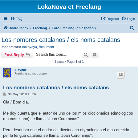
LokaNova et Freelang
FAQ
Register
Login
S
Board index
Freelang
Foro Freelang (en español)
e
Los nombres catalanos / els noms catalans
a
Moderators:
kokoyaya
,
Beaumont
r
Search
Advanced search
Post Reply
c
1 post • Page
1
of
1
h
Sisyphe
Freelang co-moderator
Los nombres catalanos / els noms catalans
P
30 May 2018 13:26
o
s
Ola / Bom dia,
t
Me doy cuenta que el autor de uno de los mios diccionarios etimologicos
(en castellano) se llama "Juan Corominas".
Pero descubro que el audor del diccionario etymologico el mas crecido
per la lengua catalana se llama "Joan Coromin
e
s".