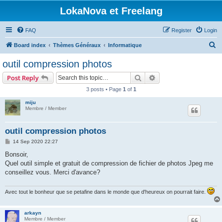
LokaNova et Freelang
FAQ
Register
Login
S
Board index
Thèmes Généraux
Informatique
e
outil compression photos
a
Search
Advanced search
Post Reply
r
3 posts • Page
1
of
1
c
miju
h
Membre / Member
outil compression photos
P
14 Sep 2020 22:27
o
s
Bonsoir,
t
Quel outil simple et gratuit de compression de fichier de photos Jpeg me
conseillez vous. Merci d'avance?
Avec tout le bonheur que se petafine dans le monde que d'heureux on pourrait faire.
arkayn
Membre / Member