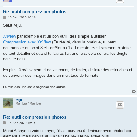
Re: outil compression photos
P
15 Sep 2020 10:10
o
s
Salut Miju,
t
Xnview
par exemple est un bon outil, très simple à utiliser.
Compression avec XnView
(En réalité, dans la pratique, tu peux
commencer au point 8 et t'arrêter au 17. Le reste, c'est vraiment histoire
de tout détailler et quand tu l'auras fait une fois, cela se fera les doigts
dans le nez).
En plus, XnView permet de visionner, de traiter, de faire des retouches et
de convertir des images dans un multitude de formats.
La folie des uns est la sagesse des autres
miju
Membre / Member
Re: outil compression photos
P
15 Sep 2020 15:15
o
s
Merci Atkayn je vais essayer, j'étais parvenu à diminuer avec photoshop
t
element X mais depuis qu'il a fait une MAJ je n'y arrive plus.