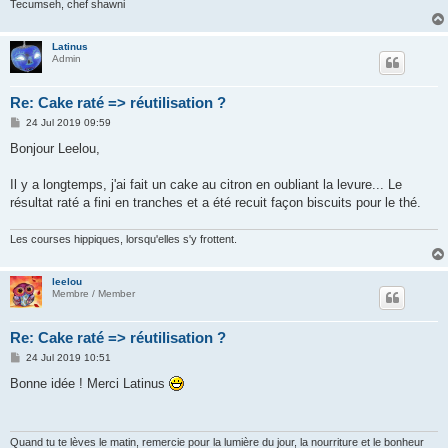
Tecumseh, chef shawni
Latinus
Admin
Re: Cake raté => réutilisation ?
P
24 Jul 2019 09:59
o
s
Bonjour Leelou,
t
Il y a longtemps, j'ai fait un cake au citron en oubliant la levure... Le
résultat raté a fini en tranches et a été recuit façon biscuits pour le thé.
Les courses hippiques, lorsqu'elles s'y frottent.
leelou
Membre / Member
Re: Cake raté => réutilisation ?
P
24 Jul 2019 10:51
o
s
Bonne idée ! Merci Latinus
t
Quand tu te lèves le matin, remercie pour la lumière du jour, la nourriture et le bonheur