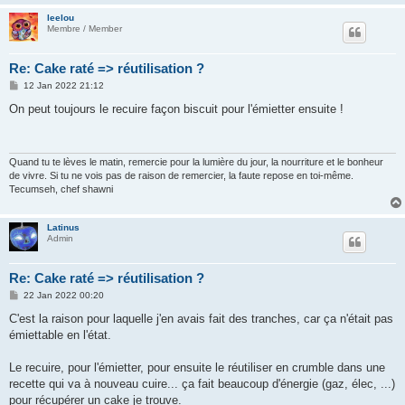
leelou
Membre / Member
Re: Cake raté => réutilisation ?
P
12 Jan 2022 21:12
o
s
On peut toujours le recuire façon biscuit pour l'émietter ensuite !
t
Quand tu te lèves le matin, remercie pour la lumière du jour, la nourriture et le bonheur
de vivre. Si tu ne vois pas de raison de remercier, la faute repose en toi-même.
Tecumseh, chef shawni
Latinus
Admin
Re: Cake raté => réutilisation ?
P
22 Jan 2022 00:20
o
s
C'est la raison pour laquelle j'en avais fait des tranches, car ça n'était pas
t
émiettable en l'état.
Le recuire, pour l'émietter, pour ensuite le réutiliser en crumble dans une
recette qui va à nouveau cuire... ça fait beaucoup d'énergie (gaz, élec, ...)
pour récupérer un cake je trouve.