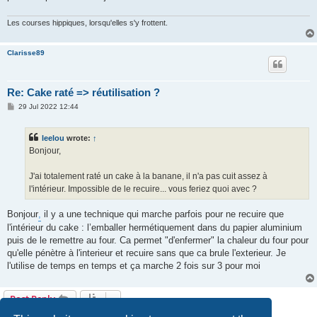
Les courses hippiques, lorsqu'elles s'y frottent.
Clarisse89
Re: Cake raté => réutilisation ?
P
29 Jul 2022 12:44
o
s
t
leelou
wrote:
↑
Bonjour,
J'ai totalement raté un cake à la banane, il n'a pas cuit assez à
l'intérieur. Impossible de le recuire... vous feriez quoi avec ?
Bonjour
,
il y a une technique qui marche parfois pour ne recuire que
l'intérieur du cake : l’emballer hermétiquement dans du papier aluminium
puis de le remettre au four. Ca permet "d'enfermer" la chaleur du four pour
qu'elle pénètre à l'interieur et recuire sans que ca brule l'exterieur. Je
l'utilise de temps en temps et ça marche 2 fois sur 3 pour moi
Post Reply
10 posts • Page
1
of
1