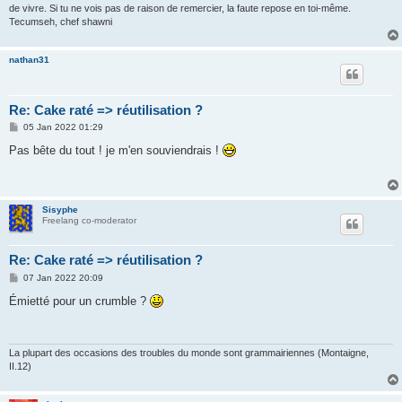
de vivre. Si tu ne vois pas de raison de remercier, la faute repose en toi-même.
Tecumseh, chef shawni
nathan31
Re: Cake raté => réutilisation ?
P
05 Jan 2022 01:29
o
s
Pas bête du tout ! je m'en souviendrais !
t
Sisyphe
Freelang co-moderator
Re: Cake raté => réutilisation ?
P
07 Jan 2022 20:09
o
s
Émietté pour un crumble ?
t
La plupart des occasions des troubles du monde sont grammairiennes (Montaigne,
II.12)