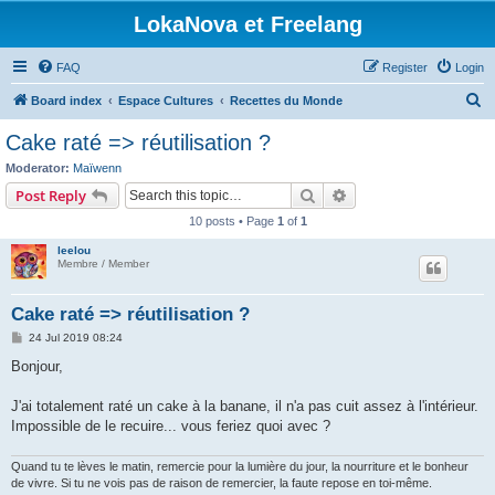
LokaNova et Freelang
FAQ
Register
Login
S
Board index
Espace Cultures
Recettes du Monde
e
Cake raté => réutilisation ?
a
Moderator:
Maïwenn
r
Search
Advanced search
Post Reply
c
10 posts • Page
1
of
1
h
leelou
Membre / Member
Cake raté => réutilisation ?
P
24 Jul 2019 08:24
o
s
Bonjour,
t
J'ai totalement raté un cake à la banane, il n'a pas cuit assez à l'intérieur.
Impossible de le recuire... vous feriez quoi avec ?
Quand tu te lèves le matin, remercie pour la lumière du jour, la nourriture et le bonheur
de vivre. Si tu ne vois pas de raison de remercier, la faute repose en toi-même.