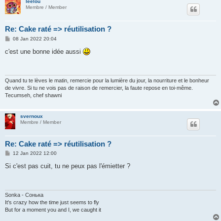
leelou
Membre / Member
Re: Cake raté => réutilisation ?
P
08 Jan 2022 20:04
o
s
c'est une bonne idée aussi
t
Quand tu te lèves le matin, remercie pour la lumière du jour, la nourriture et le bonheur
de vivre. Si tu ne vois pas de raison de remercier, la faute repose en toi-même.
Tecumseh, chef shawni
svernoux
Membre / Member
Re: Cake raté => réutilisation ?
P
12 Jan 2022 12:00
o
s
Si c'est pas cuit, tu ne peux pas l'émietter ?
t
Sonka - Сонька
It's crazy how the time just seems to fly
But for a moment you and I, we caught it