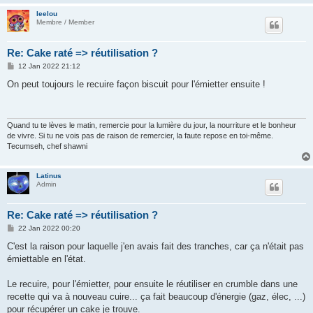
leelou
Membre / Member
Re: Cake raté => réutilisation ?
P
12 Jan 2022 21:12
o
s
On peut toujours le recuire façon biscuit pour l'émietter ensuite !
t
Quand tu te lèves le matin, remercie pour la lumière du jour, la nourriture et le bonheur
de vivre. Si tu ne vois pas de raison de remercier, la faute repose en toi-même.
Tecumseh, chef shawni
Latinus
Admin
Re: Cake raté => réutilisation ?
P
22 Jan 2022 00:20
o
s
C'est la raison pour laquelle j'en avais fait des tranches, car ça n'était pas
t
émiettable en l'état.
Le recuire, pour l'émietter, pour ensuite le réutiliser en crumble dans une
recette qui va à nouveau cuire... ça fait beaucoup d'énergie (gaz, élec, ...)
pour récupérer un cake je trouve.