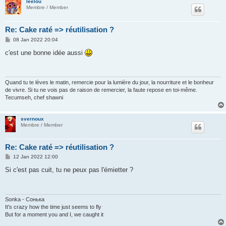
leelou
Membre / Member
Re: Cake raté => réutilisation ?
P
08 Jan 2022 20:04
o
s
c'est une bonne idée aussi
t
Quand tu te lèves le matin, remercie pour la lumière du jour, la nourriture et le bonheur
de vivre. Si tu ne vois pas de raison de remercier, la faute repose en toi-même.
Tecumseh, chef shawni
svernoux
Membre / Member
Re: Cake raté => réutilisation ?
P
12 Jan 2022 12:00
o
s
Si c'est pas cuit, tu ne peux pas l'émietter ?
t
Sonka - Сонька
It's crazy how the time just seems to fly
But for a moment you and I, we caught it