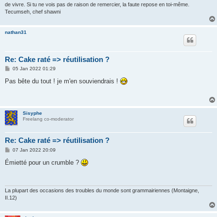
de vivre. Si tu ne vois pas de raison de remercier, la faute repose en toi-même.
Tecumseh, chef shawni
nathan31
Re: Cake raté => réutilisation ?
P
05 Jan 2022 01:29
o
s
Pas bête du tout ! je m'en souviendrais !
t
Sisyphe
Freelang co-moderator
Re: Cake raté => réutilisation ?
P
07 Jan 2022 20:09
o
s
Émietté pour un crumble ?
t
La plupart des occasions des troubles du monde sont grammairiennes (Montaigne,
II.12)