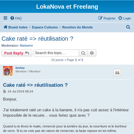
LokaNova et Freelang
FAQ
Register
Login
S
Board index
Espace Cultures
Recettes du Monde
e
Cake raté => réutilisation ?
a
Moderator:
Maïwenn
r
Search
Advanced search
Post Reply
c
10 posts • Page
1
of
1
h
leelou
Membre / Member
Cake raté => réutilisation ?
P
24 Jul 2019 08:24
o
s
Bonjour,
t
J'ai totalement raté un cake à la banane, il n'a pas cuit assez à l'intérieur.
Impossible de le recuire... vous feriez quoi avec ?
Quand tu te lèves le matin, remercie pour la lumière du jour, la nourriture et le bonheur
de vivre. Si tu ne vois pas de raison de remercier, la faute repose en toi-même.