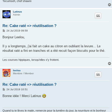
Tecumseh, chef shawni
Latinus
Admin
Re: Cake raté => réutilisation ?
P
24 Jul 2019 09:59
o
s
Bonjour Leelou,
t
Il y a longtemps, j'ai fait un cake au citron en oubliant la levure... Le
résultat raté a fini en tranches et a été recuit façon biscuits pour le thé.
Les courses hippiques, lorsqu'elles s'y frottent.
leelou
Membre / Member
Re: Cake raté => réutilisation ?
P
24 Jul 2019 10:51
o
s
Bonne idée ! Merci Latinus
t
Quand tu te lèves le matin, remercie pour la lumière du jour, la nourriture et le bonheur