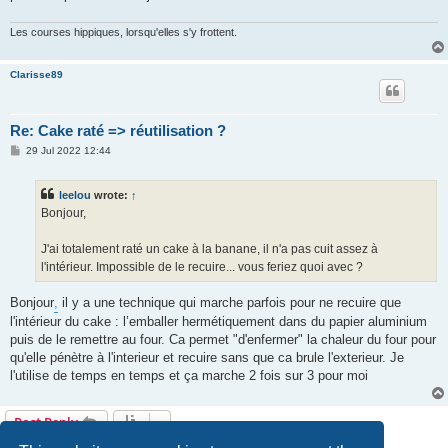
Les courses hippiques, lorsqu'elles s'y frottent.
Clarisse89
Re: Cake raté => réutilisation ?
P
29 Jul 2022 12:44
o
s
t
leelou
wrote:
↑
Bonjour,
J'ai totalement raté un cake à la banane, il n'a pas cuit assez à
l'intérieur. Impossible de le recuire... vous feriez quoi avec ?
Bonjour
,
il y a une technique qui marche parfois pour ne recuire que
l'intérieur du cake : l’emballer hermétiquement dans du papier aluminium
puis de le remettre au four. Ca permet "d'enfermer" la chaleur du four pour
qu'elle pénètre à l'interieur et recuire sans que ca brule l'exterieur. Je
l'utilise de temps en temps et ça marche 2 fois sur 3 pour moi
Post Reply
10 posts • Page
1
of
1