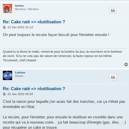
leelou
Membre / Member
Re: Cake raté => réutilisation ?
P
12 Jan 2022 21:12
o
s
On peut toujours le recuire façon biscuit pour l'émietter ensuite !
t
Quand tu te lèves le matin, remercie pour la lumière du jour, la nourriture et le bonheur
de vivre. Si tu ne vois pas de raison de remercier, la faute repose en toi-même.
Tecumseh, chef shawni
Latinus
Admin
Re: Cake raté => réutilisation ?
P
22 Jan 2022 00:20
o
s
C'est la raison pour laquelle j'en avais fait des tranches, car ça n'était pas
t
émiettable en l'état.
Le recuire, pour l'émietter, pour ensuite le réutiliser en crumble dans une
recette qui va à nouveau cuire... ça fait beaucoup d'énergie (gaz, élec, ...)
pour récupérer un cake je trouve.