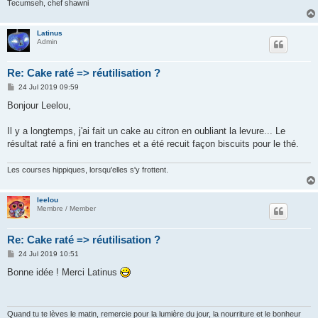
Tecumseh, chef shawni
Latinus
Admin
Re: Cake raté => réutilisation ?
P
24 Jul 2019 09:59
o
s
Bonjour Leelou,
t
Il y a longtemps, j'ai fait un cake au citron en oubliant la levure... Le
résultat raté a fini en tranches et a été recuit façon biscuits pour le thé.
Les courses hippiques, lorsqu'elles s'y frottent.
leelou
Membre / Member
Re: Cake raté => réutilisation ?
P
24 Jul 2019 10:51
o
s
Bonne idée ! Merci Latinus
t
Quand tu te lèves le matin, remercie pour la lumière du jour, la nourriture et le bonheur