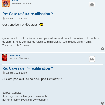
leelou
Membre / Member
Re: Cake raté => réutilisation ?
P
08 Jan 2022 20:04
o
s
c'est une bonne idée aussi
t
Quand tu te lèves le matin, remercie pour la lumière du jour, la nourriture et le bonheur
de vivre. Si tu ne vois pas de raison de remercier, la faute repose en toi-même.
Tecumseh, chef shawni
svernoux
Membre / Member
Re: Cake raté => réutilisation ?
P
12 Jan 2022 12:00
o
s
Si c'est pas cuit, tu ne peux pas l'émietter ?
t
Sonka - Сонька
It's crazy how the time just seems to fly
But for a moment you and I, we caught it