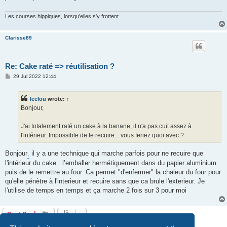
Les courses hippiques, lorsqu'elles s'y frottent.
Clarisse89
Re: Cake raté => réutilisation ?
P
29 Jul 2022 12:44
o
s
t
leelou
wrote:
↑
Bonjour,
J'ai totalement raté un cake à la banane, il n'a pas cuit assez à
l'intérieur. Impossible de le recuire... vous feriez quoi avec ?
Bonjour
,
il y a une technique qui marche parfois pour ne recuire que
l'intérieur du cake : l’emballer hermétiquement dans du papier aluminium
puis de le remettre au four. Ca permet "d'enfermer" la chaleur du four pour
qu'elle pénètre à l'interieur et recuire sans que ca brule l'exterieur. Je
l'utilise de temps en temps et ça marche 2 fois sur 3 pour moi
Post Reply
10 posts • Page
1
of
1