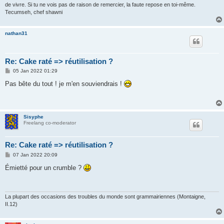
de vivre. Si tu ne vois pas de raison de remercier, la faute repose en toi-même.
Tecumseh, chef shawni
nathan31
Re: Cake raté => réutilisation ?
P
05 Jan 2022 01:29
o
s
Pas bête du tout ! je m'en souviendrais !
t
Sisyphe
Freelang co-moderator
Re: Cake raté => réutilisation ?
P
07 Jan 2022 20:09
o
s
Émietté pour un crumble ?
t
La plupart des occasions des troubles du monde sont grammairiennes (Montaigne,
II.12)