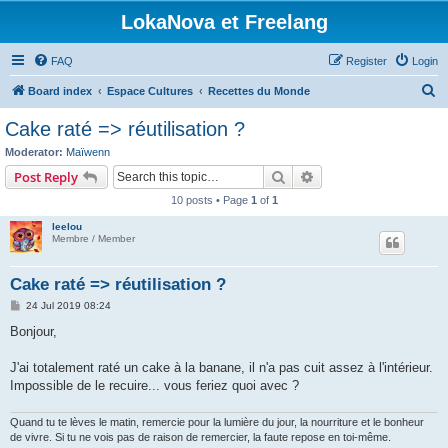
LokaNova et Freelang
FAQ
Register
Login
S
Board index
Espace Cultures
Recettes du Monde
e
Cake raté => réutilisation ?
a
Moderator:
Maïwenn
r
Search
Advanced search
Post Reply
c
10 posts • Page
1
of
1
h
leelou
Membre / Member
Cake raté => réutilisation ?
P
24 Jul 2019 08:24
o
s
Bonjour,
t
J'ai totalement raté un cake à la banane, il n'a pas cuit assez à l'intérieur.
Impossible de le recuire... vous feriez quoi avec ?
Quand tu te lèves le matin, remercie pour la lumière du jour, la nourriture et le bonheur
de vivre. Si tu ne vois pas de raison de remercier, la faute repose en toi-même.