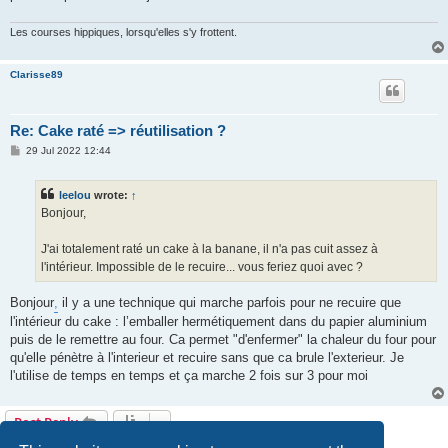
Les courses hippiques, lorsqu'elles s'y frottent.
Clarisse89
Re: Cake raté => réutilisation ?
P
29 Jul 2022 12:44
o
s
t
leelou
wrote:
↑
Bonjour,
J'ai totalement raté un cake à la banane, il n'a pas cuit assez à
l'intérieur. Impossible de le recuire... vous feriez quoi avec ?
Bonjour
,
il y a une technique qui marche parfois pour ne recuire que
l'intérieur du cake : l’emballer hermétiquement dans du papier aluminium
puis de le remettre au four. Ca permet "d'enfermer" la chaleur du four pour
qu'elle pénètre à l'interieur et recuire sans que ca brule l'exterieur. Je
l'utilise de temps en temps et ça marche 2 fois sur 3 pour moi
Post Reply
10 posts • Page
1
of
1