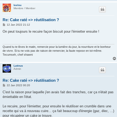
leelou
Membre / Member
Re: Cake raté => réutilisation ?
P
12 Jan 2022 21:12
o
s
On peut toujours le recuire façon biscuit pour l'émietter ensuite !
t
Quand tu te lèves le matin, remercie pour la lumière du jour, la nourriture et le bonheur
de vivre. Si tu ne vois pas de raison de remercier, la faute repose en toi-même.
Tecumseh, chef shawni
Latinus
Admin
Re: Cake raté => réutilisation ?
P
22 Jan 2022 00:20
o
s
C'est la raison pour laquelle j'en avais fait des tranches, car ça n'était pas
t
émiettable en l'état.
Le recuire, pour l'émietter, pour ensuite le réutiliser en crumble dans une
recette qui va à nouveau cuire... ça fait beaucoup d'énergie (gaz, élec, ...)
pour récupérer un cake je trouve.