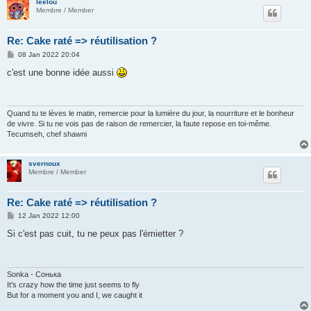
leelou
Membre / Member
Re: Cake raté => réutilisation ?
P
08 Jan 2022 20:04
o
s
c'est une bonne idée aussi
t
Quand tu te lèves le matin, remercie pour la lumière du jour, la nourriture et le bonheur
de vivre. Si tu ne vois pas de raison de remercier, la faute repose en toi-même.
Tecumseh, chef shawni
svernoux
Membre / Member
Re: Cake raté => réutilisation ?
P
12 Jan 2022 12:00
o
s
Si c'est pas cuit, tu ne peux pas l'émietter ?
t
Sonka - Сонька
It's crazy how the time just seems to fly
But for a moment you and I, we caught it