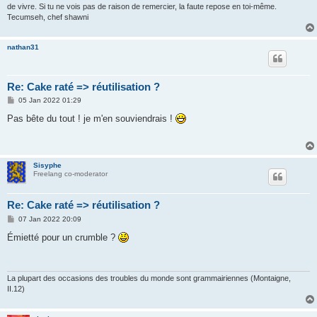
de vivre. Si tu ne vois pas de raison de remercier, la faute repose en toi-même.
Tecumseh, chef shawni
nathan31
Re: Cake raté => réutilisation ?
P
05 Jan 2022 01:29
o
s
Pas bête du tout ! je m'en souviendrais !
t
Sisyphe
Freelang co-moderator
Re: Cake raté => réutilisation ?
P
07 Jan 2022 20:09
o
s
Émietté pour un crumble ?
t
La plupart des occasions des troubles du monde sont grammairiennes (Montaigne,
II.12)