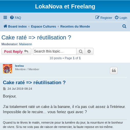
LokaNova et Freelang
FAQ
Register
Login
S
Board index
Espace Cultures
Recettes du Monde
e
Cake raté => réutilisation ?
a
Moderator:
Maïwenn
r
Search
Advanced search
Post Reply
c
10 posts • Page
1
of
1
h
leelou
Membre / Member
Cake raté => réutilisation ?
P
24 Jul 2019 08:24
o
s
Bonjour,
t
J'ai totalement raté un cake à la banane, il n'a pas cuit assez à l'intérieur.
Impossible de le recuire... vous feriez quoi avec ?
Quand tu te lèves le matin, remercie pour la lumière du jour, la nourriture et le bonheur
de vivre. Si tu ne vois pas de raison de remercier, la faute repose en toi-même.