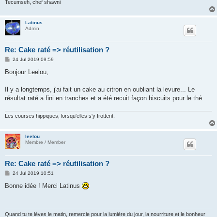
Tecumseh, chef shawni
Latinus
Admin
Re: Cake raté => réutilisation ?
P
24 Jul 2019 09:59
o
s
Bonjour Leelou,
t
Il y a longtemps, j'ai fait un cake au citron en oubliant la levure... Le
résultat raté a fini en tranches et a été recuit façon biscuits pour le thé.
Les courses hippiques, lorsqu'elles s'y frottent.
leelou
Membre / Member
Re: Cake raté => réutilisation ?
P
24 Jul 2019 10:51
o
s
Bonne idée ! Merci Latinus
t
Quand tu te lèves le matin, remercie pour la lumière du jour, la nourriture et le bonheur