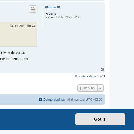
o
a
p
c
Clarisse89
t
Posts:
1
L
Joined:
29 Jul 2022 12:25
a
t
i
24 Jul 2019 08:24
n
u
s
nium puis de le
ilise de temps en
T
o
10 posts • Page
1
of
1
p
Jump to
Delete cookies
All times are
UTC+02:00
Got it!