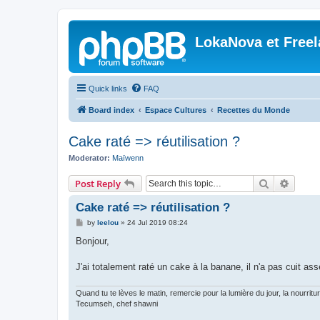
LokaNova et Free
Quick links
FAQ
Board index
Espace Cultures
Recettes du Monde
Cake raté => réutilisation ?
Moderator:
Maïwenn
Search
Advanc
Post Reply
Cake raté => réutilisation ?
P
by
leelou
»
24 Jul 2019 08:24
o
s
Bonjour,
t
J'ai totalement raté un cake à la banane, il n'a pas cuit asse
Quand tu te lèves le matin, remercie pour la lumière du jour, la nourrit
Tecumseh, chef shawni