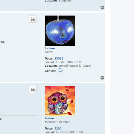
Location:
Belgique
T
o
p
thé.
Latinus
Admin
Posts:
25032
Joined:
18 Mar 2002 01:00
Location:
complètement à l'Ouest
C
Contact:
o
n
T
t
o
a
p
c
t
L
a
t
i
n
u
s
leelou
e.
Membre / Member
Posts:
4200
Joined:
29 Nov 2003 05:53