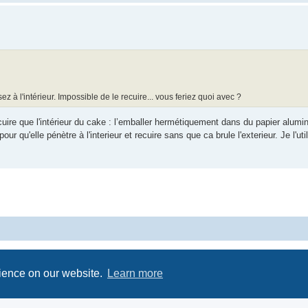
ez à l'intérieur. Impossible de le recuire... vous feriez quoi avec ?
uire que l'intérieur du cake : l’emballer hermétiquement dans du papier alumi
ur qu'elle pénètre à l'interieur et recuire sans que ca brule l'exterieur. Je l'ut
Powered by
phpBB
® Forum Software © phpBB Limited
Privacy
|
Terms
rience on our website.
Learn more