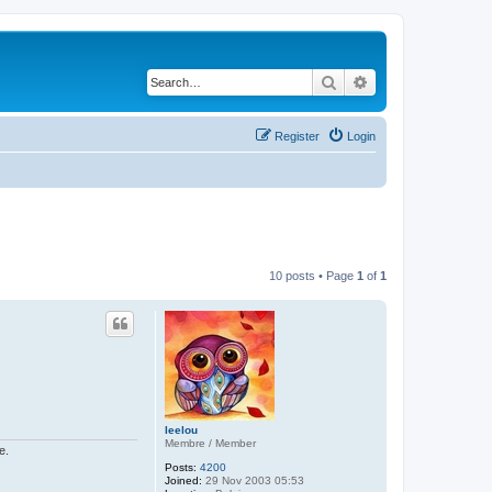
Search
Advanced search
Register
Login
10 posts • Page
1
of
1
leelou
Membre / Member
e.
Posts:
4200
Joined:
29 Nov 2003 05:53