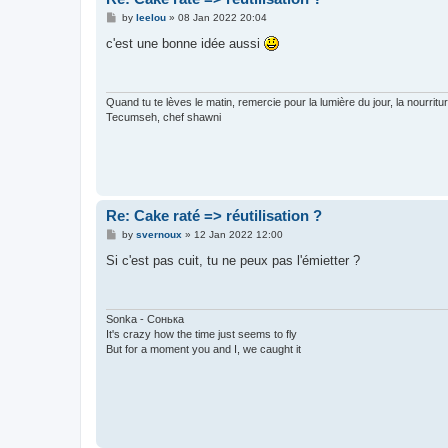
P
by
leelou
»
08 Jan 2022 20:04
o
s
c'est une bonne idée aussi
t
Quand tu te lèves le matin, remercie pour la lumière du jour, la nourrit
Tecumseh, chef shawni
Re: Cake raté => réutilisation ?
P
by
svernoux
»
12 Jan 2022 12:00
o
s
Si c'est pas cuit, tu ne peux pas l'émietter ?
t
Sonka - Сонька
It's crazy how the time just seems to fly
But for a moment you and I, we caught it