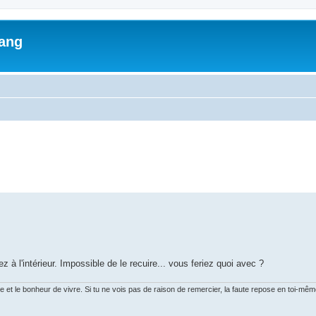
lang
ed search
z à l'intérieur. Impossible de le recuire... vous feriez quoi avec ?
ure et le bonheur de vivre. Si tu ne vois pas de raison de remercier, la faute repose en toi-mêm