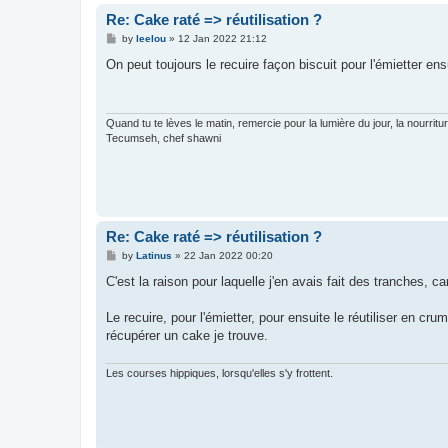
Re: Cake raté => réutilisation ?
P
by
leelou
»
12 Jan 2022 21:12
o
s
On peut toujours le recuire façon biscuit pour l'émietter ens
t
Quand tu te lèves le matin, remercie pour la lumière du jour, la nourrit
Tecumseh, chef shawni
Re: Cake raté => réutilisation ?
P
by
Latinus
»
22 Jan 2022 00:20
o
s
C'est la raison pour laquelle j'en avais fait des tranches, car
t
Le recuire, pour l'émietter, pour ensuite le réutiliser en cr
récupérer un cake je trouve.
Les courses hippiques, lorsqu'elles s'y frottent.