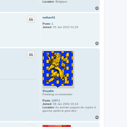
Location:
Belgique
T
o
p
nathan31
Posts:
1
Joined:
05 Jan 2022 01:26
T
o
p
Sisyphe
Freelang co-moderator
Posts:
10971
Joined:
08 Jan 2004 19:14
Location:
Au premier paquet de copies à
gauche après le gros dico
T
o
p