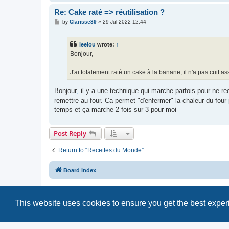
Re: Cake raté => réutilisation ?
P
by
Clarisse89
»
29 Jul 2022 12:44
o
s
t
leelou
wrote:
↑
Bonjour,
J'ai totalement raté un cake à la banane, il n'a pas cuit ass
Bonjour
,
il y a une technique qui marche parfois pour ne rec
remettre au four. Ca permet "d'enfermer" la chaleur du four po
temps et ça marche 2 fois sur 3 pour moi
Post Reply
Return to “Recettes du Monde”
Board index
This website uses cookies to ensure you get the best expe