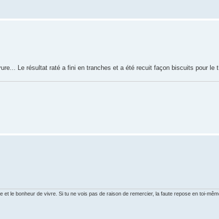
vure... Le résultat raté a fini en tranches et a été recuit façon biscuits pour le 
ure et le bonheur de vivre. Si tu ne vois pas de raison de remercier, la faute repose en toi-mêm