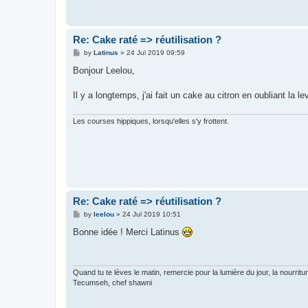
Re: Cake raté => réutilisation ?
P
by
Latinus
»
24 Jul 2019 09:59
o
s
Bonjour Leelou,
t
Il y a longtemps, j'ai fait un cake au citron en oubliant la le
Les courses hippiques, lorsqu'elles s'y frottent.
Re: Cake raté => réutilisation ?
P
by
leelou
»
24 Jul 2019 10:51
o
s
Bonne idée ! Merci Latinus
t
Quand tu te lèves le matin, remercie pour la lumière du jour, la nourrit
Tecumseh, chef shawni