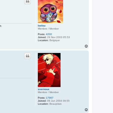
leelou
e.
Membre / Member
Posts:
4200
Joined:
29 Nov 2003 05:53
Location:
Belgique
T
o
p
svernoux
Membre / Member
Posts:
17967
Joined:
09 Jun 2004 09:55
Location:
Beaujolais
T
o