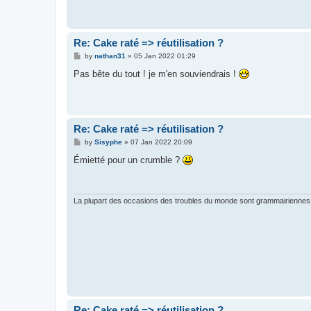
Re: Cake raté => réutilisation ?
P
by
nathan31
»
05 Jan 2022 01:29
o
s
Pas bête du tout ! je m'en souviendrais !
t
Re: Cake raté => réutilisation ?
P
by
Sisyphe
»
07 Jan 2022 20:09
o
s
Émietté pour un crumble ?
t
La plupart des occasions des troubles du monde sont grammairiennes 
Re: Cake raté => réutilisation ?