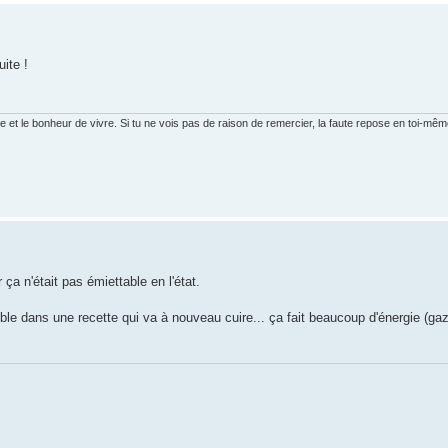
uite !
ure et le bonheur de vivre. Si tu ne vois pas de raison de remercier, la faute repose en toi-mêm
 ça n'était pas émiettable en l'état.
umble dans une recette qui va à nouveau cuire... ça fait beaucoup d'énergie (gaz,