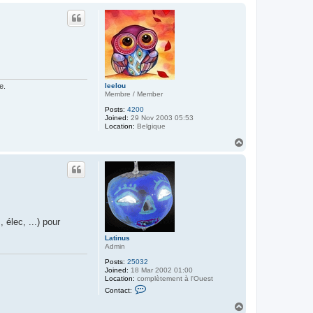
p
leelou
e.
Membre / Member
Posts:
4200
Joined:
29 Nov 2003 05:53
Location:
Belgique
T
o
p
 élec, ...) pour
Latinus
Admin
Posts:
25032
Joined:
18 Mar 2002 01:00
Location:
complètement à l'Ouest
C
Contact:
o
n
T
t