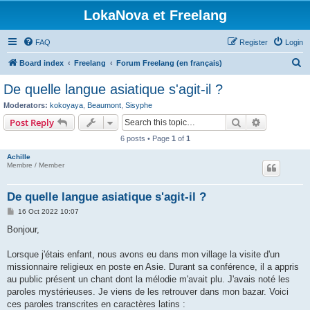
LokaNova et Freelang
FAQ
Register
Login
S
Board index
Freelang
Forum Freelang (en français)
e
De quelle langue asiatique s'agit-il ?
a
Moderators:
kokoyaya
,
Beaumont
,
Sisyphe
r
Search
Advanced s
Post Reply
c
6 posts • Page
1
of
1
h
Achille
Membre / Member
De quelle langue asiatique s'agit-il ?
P
16 Oct 2022 10:07
o
s
Bonjour,
t
Lorsque j'étais enfant, nous avons eu dans mon village la visite d'un
missionnaire religieux en poste en Asie. Durant sa conférence, il a appris
au public présent un chant dont la mélodie m'avait plu. J'avais noté les
paroles mystérieuses. Je viens de les retrouver dans mon bazar. Voici
ces paroles transcrites en caractères latins :