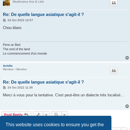
Modératrice Arts & Litté.
Re: De quelle langue asiatique s'agit-il ?
P
24 Oct 2022 10:57
o
s
Chou blanc
t
Penn ar Bed
The end of the land
Le commencement d'un monde
Achille
Membre / Member
Re: De quelle langue asiatique s'agit-il ?
P
24 Oct 2022 11:36
o
s
Merci à vous pour la tentative. C'est peut-être un dialecte très localisé...
t
Post Reply
6 posts • Page
1
of
1
This website uses cookies to ensure you get the