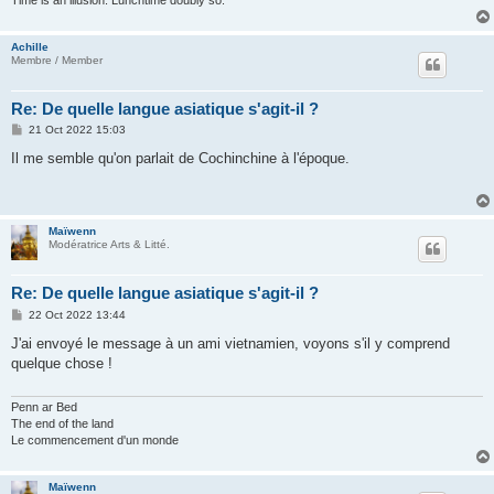
Achille
Membre / Member
Re: De quelle langue asiatique s'agit-il ?
P
21 Oct 2022 15:03
o
s
Il me semble qu'on parlait de Cochinchine à l'époque.
t
Maïwenn
Modératrice Arts & Litté.
Re: De quelle langue asiatique s'agit-il ?
P
22 Oct 2022 13:44
o
s
J'ai envoyé le message à un ami vietnamien, voyons s'il y comprend
t
quelque chose !
Penn ar Bed
The end of the land
Le commencement d'un monde
Maïwenn