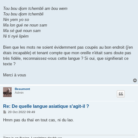
Tou bou djom tchembli am bou wem
Tou bou djom tchembli
Nin yem yo so
Ma lon gué ne noun sam
Ma sé gué noun sam
Ni ti nyé lipém
Bien que les mots ne soient évidemment pas coupés au bon endroit (j'en
étais incapable) et tenant compte que mon oreille n'était sans doute pas
très fidèle, reconnaissez-vous cette langue ? Si oui, que signifierait ce
texte ?
Merci à vous
Beaumont
Admin
Re: De quelle langue asiatique s'agit-il ?
P
20 Oct 2022 09:49
o
s
Hmm pas du thaï en tout cas, ni du lao.
t
Time is an illusion. Lunchtime doubly so.