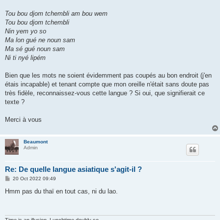
Tou bou djom tchembli am bou wem
Tou bou djom tchembli
Nin yem yo so
Ma lon gué ne noun sam
Ma sé gué noun sam
Ni ti nyé lipém
Bien que les mots ne soient évidemment pas coupés au bon endroit (j'en
étais incapable) et tenant compte que mon oreille n'était sans doute pas
très fidèle, reconnaissez-vous cette langue ? Si oui, que signifierait ce
texte ?
Merci à vous
Beaumont
Admin
Re: De quelle langue asiatique s'agit-il ?
P
20 Oct 2022 09:49
o
s
Hmm pas du thaï en tout cas, ni du lao.
t
Time is an illusion. Lunchtime doubly so.