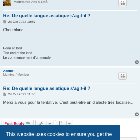
Modératrice Arts & Litté.
Re: De quelle langue asiatique s'agit-il ?
P
24 Oct 2022 10:57
o
s
Chou blanc
t
Penn ar Bed
The end of the land
Le commencement d'un monde
Achille
Membre / Member
Re: De quelle langue asiatique s'agit-il ?
P
24 Oct 2022 11:36
o
s
Merci à vous pour la tentative. C'est peut-être un dialecte très localisé...
t
Post Reply
6 posts • Page
1
of
1
This website uses cookies to ensure you get the