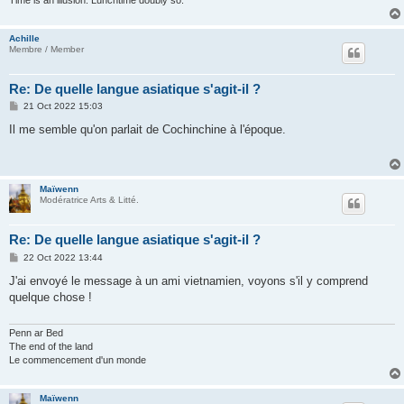
Achille
Membre / Member
Re: De quelle langue asiatique s'agit-il ?
P
21 Oct 2022 15:03
o
s
Il me semble qu'on parlait de Cochinchine à l'époque.
t
Maïwenn
Modératrice Arts & Litté.
Re: De quelle langue asiatique s'agit-il ?
P
22 Oct 2022 13:44
o
s
J'ai envoyé le message à un ami vietnamien, voyons s'il y comprend
t
quelque chose !
Penn ar Bed
The end of the land
Le commencement d'un monde
Maïwenn