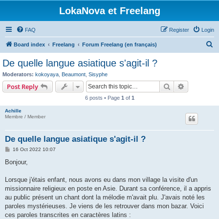
LokaNova et Freelang
FAQ
Register
Login
S
Board index
Freelang
Forum Freelang (en français)
e
De quelle langue asiatique s'agit-il ?
a
Moderators:
kokoyaya
,
Beaumont
,
Sisyphe
r
Search
Advanced s
Post Reply
c
6 posts • Page
1
of
1
h
Achille
Membre / Member
De quelle langue asiatique s'agit-il ?
P
16 Oct 2022 10:07
o
s
Bonjour,
t
Lorsque j'étais enfant, nous avons eu dans mon village la visite d'un
missionnaire religieux en poste en Asie. Durant sa conférence, il a appris
au public présent un chant dont la mélodie m'avait plu. J'avais noté les
paroles mystérieuses. Je viens de les retrouver dans mon bazar. Voici
ces paroles transcrites en caractères latins :