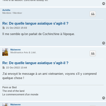
Achille
Membre / Member
Re: De quelle langue asiatique s'agit-il ?
P
21 Oct 2022 15:03
o
s
Il me semble qu'on parlait de Cochinchine à l'époque.
t
Maïwenn
Modératrice Arts & Litté.
Re: De quelle langue asiatique s'agit-il ?
P
22 Oct 2022 13:44
o
s
J'ai envoyé le message à un ami vietnamien, voyons s'il y comprend
t
quelque chose !
Penn ar Bed
The end of the land
Le commencement d'un monde
Maïwenn