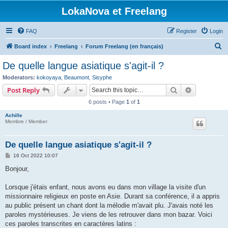
LokaNova et Freelang
FAQ
Register
Login
S
Board index
Freelang
Forum Freelang (en français)
e
De quelle langue asiatique s'agit-il ?
a
Moderators:
kokoyaya
,
Beaumont
,
Sisyphe
r
Search
Advanced s
Post Reply
c
6 posts • Page
1
of
1
h
Achille
Membre / Member
De quelle langue asiatique s'agit-il ?
P
16 Oct 2022 10:07
o
s
Bonjour,
t
Lorsque j'étais enfant, nous avons eu dans mon village la visite d'un
missionnaire religieux en poste en Asie. Durant sa conférence, il a appris
au public présent un chant dont la mélodie m'avait plu. J'avais noté les
paroles mystérieuses. Je viens de les retrouver dans mon bazar. Voici
ces paroles transcrites en caractères latins :