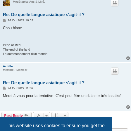
Modératrice Arts & Litté.
Re: De quelle langue asiatique s'agit-il ?
P
24 Oct 2022 10:57
o
s
Chou blanc
t
Penn ar Bed
The end of the land
Le commencement d'un monde
Achille
Membre / Member
Re: De quelle langue asiatique s'agit-il ?
P
24 Oct 2022 11:36
o
s
Merci à vous pour la tentative. C'est peut-être un dialecte très localisé...
t
Post Reply
6 posts • Page
1
of
1
This website uses cookies to ensure you get the