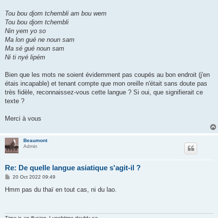
Tou bou djom tchembli am bou wem
Tou bou djom tchembli
Nin yem yo so
Ma lon gué ne noun sam
Ma sé gué noun sam
Ni ti nyé lipém
Bien que les mots ne soient évidemment pas coupés au bon endroit (j'en
étais incapable) et tenant compte que mon oreille n'était sans doute pas
très fidèle, reconnaissez-vous cette langue ? Si oui, que signifierait ce
texte ?
Merci à vous
Beaumont
Admin
Re: De quelle langue asiatique s'agit-il ?
P
20 Oct 2022 09:49
o
s
Hmm pas du thaï en tout cas, ni du lao.
t
Time is an illusion. Lunchtime doubly so.